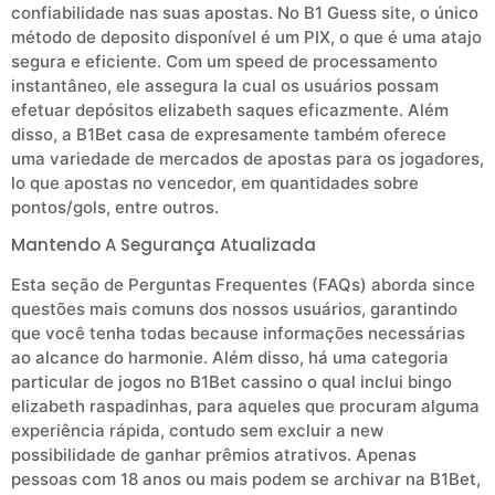
confiabilidade nas suas apostas. No B1 Guess site, o único
método de deposito disponível é um PIX, o que é uma atajo
segura e eficiente. Com um speed de processamento
instantâneo, ele assegura la cual os usuários possam
efetuar depósitos elizabeth saques eficazmente. Além
disso, a B1Bet casa de expresamente também oferece
uma variedade de mercados de apostas para os jogadores,
lo que apostas no vencedor, em quantidades sobre
pontos/gols, entre outros.
Mantendo A Segurança Atualizada
Esta seção de Perguntas Frequentes (FAQs) aborda since
questões mais comuns dos nossos usuários, garantindo
que você tenha todas because informações necessárias
ao alcance do harmonie. Além disso, há uma categoria
particular de jogos no B1Bet cassino o qual inclui bingo
elizabeth raspadinhas, para aqueles que procuram alguma
experiência rápida, contudo sem excluir a new
possibilidade de ganhar prêmios atrativos. Apenas
pessoas com 18 anos ou mais podem se archivar na B1Bet,