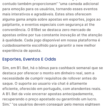
contudo também proporcionam” “uma camada adicional
para emoção para os usuários, tornando esses eventos
mais interativos e agradáveis. Estes sites oferecem
alguma gama ampla sobre apostas em esportes, jogos ao
palpitante, e eventos especiais com segurança at the
conveniência. O B1Bet se destaca zero mercado de
apostas online por tua constante inovação at the atenção
à qualidade. Cada jogo disponível em nossa plataforma é
cuidadosamente escolhido para garantir a new melhor
experiência de aposta.
Esportes, Eventos E Odds
Sim, em B1. Bet, há o bônus para cashback semanal que se
destaca por oferecer o monto em dinheiro real, sem a
necessidade de cumprir requisitos de rollover antes do
saque. O suporte ao usuario via chat é altamente
eficiente, oferecido em português, com atendentes reais.
A B1. Bet da voie encerrar apostas antecipadamente,
recuperando o preço apostado ou garantindo um lucro.
Sim,” “os usuários devem conseguir pelo menos eighteen