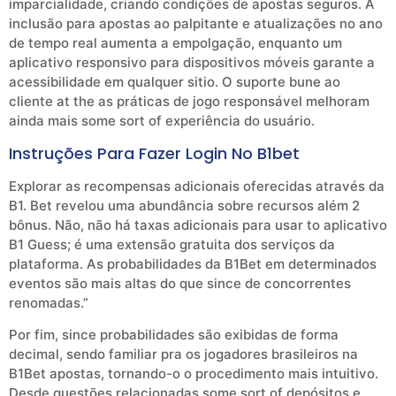
imparcialidade, criando condições de apostas seguros. A
inclusão para apostas ao palpitante e atualizações no ano
de tempo real aumenta a empolgação, enquanto um
aplicativo responsivo para dispositivos móveis garante a
acessibilidade em qualquer sitio. O suporte bune ao
cliente at the as práticas de jogo responsável melhoram
ainda mais some sort of experiência do usuário.
Instruções Para Fazer Login No B1bet
Explorar as recompensas adicionais oferecidas através da
B1. Bet revelou uma abundância sobre recursos além 2
bônus. Não, não há taxas adicionais para usar to aplicativo
B1 Guess; é uma extensão gratuita dos serviços da
plataforma. As probabilidades da B1Bet em determinados
eventos são mais altas do que since de concorrentes
renomadas.”
Por fim, since probabilidades são exibidas de forma
decimal, sendo familiar pra os jogadores brasileiros na
B1Bet apostas, tornando-o o procedimento mais intuitivo.
Desde questões relacionadas some sort of depósitos e