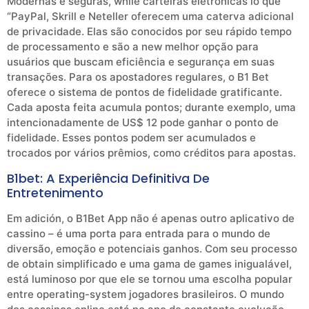
Modernas e seguras, while carteiras eletrônicas lo que”
“PayPal, Skrill e Neteller oferecem uma caterva adicional
de privacidade. Elas são conocidos por seu rápido tempo
de processamento e são a new melhor opção para
usuários que buscam eficiência e segurança em suas
transações. Para os apostadores regulares, o B1 Bet
oferece o sistema de pontos de fidelidade gratificante.
Cada aposta feita acumula pontos; durante exemplo, uma
intencionadamente de US$ 12 pode ganhar o ponto de
fidelidade. Esses pontos podem ser acumulados e
trocados por vários prêmios, como créditos para apostas.
B1bet: A Experiência Definitiva De
Entretenimento
Em adición, o B1Bet App não é apenas outro aplicativo de
cassino – é uma porta para entrada para o mundo de
diversão, emoção e potenciais ganhos. Com seu processo
de obtain simplificado e uma gama de games inigualável,
está luminoso por que ele se tornou uma escolha popular
entre operating-system jogadores brasileiros. O mundo