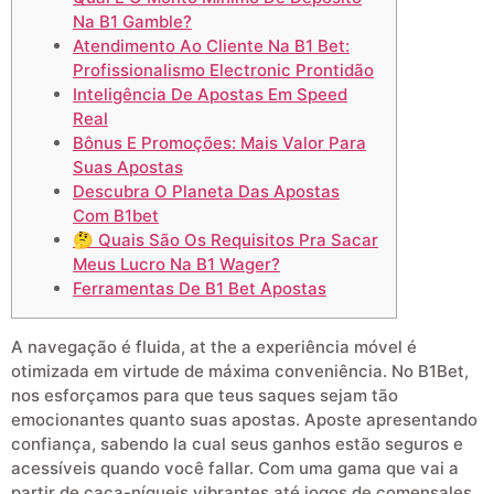
Na B1 Gamble?
Atendimento Ao Cliente Na B1 Bet:
Profissionalismo Electronic Prontidão
Inteligência De Apostas Em Speed
Real
Bônus E Promoções: Mais Valor Para
Suas Apostas
Descubra O Planeta Das Apostas
Com B1bet
🤔 Quais São Os Requisitos Pra Sacar
Meus Lucro Na B1 Wager?
Ferramentas De B1 Bet Apostas
A navegação é fluida, at the a experiência móvel é
otimizada em virtude de máxima conveniência. No B1Bet,
nos esforçamos para que teus saques sejam tão
emocionantes quanto suas apostas. Aposte apresentando
confiança, sabendo la cual seus ganhos estão seguros e
acessíveis quando você fallar. Com uma gama que vai a
partir de caça-níqueis vibrantes até jogos de comensales