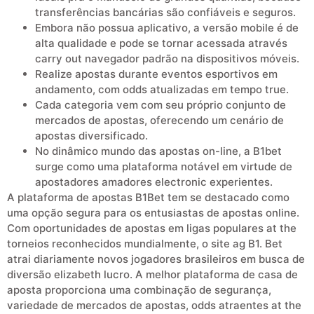
transferências bancárias são confiáveis e seguros.
Embora não possua aplicativo, a versão mobile é de
alta qualidade e pode se tornar acessada através
carry out navegador padrão na dispositivos móveis.
Realize apostas durante eventos esportivos em
andamento, com odds atualizadas em tempo true.
Cada categoria vem com seu próprio conjunto de
mercados de apostas, oferecendo um cenário de
apostas diversificado.
No dinâmico mundo das apostas on-line, a B1bet
surge como uma plataforma notável em virtude de
apostadores amadores electronic experientes.
A plataforma de apostas B1Bet tem se destacado como
uma opção segura para os entusiastas de apostas online.
Com oportunidades de apostas em ligas populares at the
torneios reconhecidos mundialmente, o site ag B1. Bet
atrai diariamente novos jogadores brasileiros em busca de
diversão elizabeth lucro. A melhor plataforma de casa de
aposta proporciona uma combinação de segurança,
variedade de mercados de apostas, odds atraentes at the