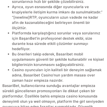
sorunlarınızı hızlı bir şekilde çözebilirsiniz.
Ayrıca, oyun esnasında diğer oyuncularla ve
krupiyelerle iletişim kurma imkanı da sunulmaktadır.”
“[newline]RTP, oyuncuların uzun vadede ne kadar
afin de kazanabileceğini belirleyen önemli bir
ölçüttür.
Platformda karşılaştığınız sorunlar veya sorularınız
için BaşarıBet’in profesyonel destek ekibi, size
durante kısa sürede etkili çözümler sunmayı
hedefliyor.
Bu önerileri takip ederek, Basaribet mobil
uygulamasını güvenli bir şekilde kullanabilir ve kişisel
bilgilerinizin korunmasını sağlayabilirsiniz.
Casino oyuncuları için kaliteli bir deneyim sağlamak
adına, Basaribet Casino’nun yardım masası over
zaman hazır empieza nazırdır.
BasariBet, kullanıcılarına sunduğu avantajlar empieza
sürekli güncellenen promosyonları ile dikkat çeken bir
platformdur. Özellikle bahis empieza casino konusunda
deneyimli olun ya weil olmayın, platform the girl seviyeden
oyuncuya hitap eden fırsatlar sunmaktadır. Güvenlik