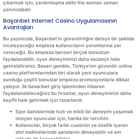
çıkarmak için, yardımlaşma ekibi the woman zaman
yanınızdadır.
Başarıbet Internet Casino Uygulamasının
Avantajları
Bu yazımızda, Başarıbet’in güvenilirliğini detaylı bir şekilde
inceleyeceğiz empieza kullanıcıların yorumlarına yer
vereceğiz. Bu empieza benzeri birçok bonustan
faydalanabilir, oyun deneyiminizi daha kazançlı hale
getirebilirsiniz. Basari gamble, Türkiye’nin güvenilir online
casino platformlarından biri olarak yeni oyunculara
sunduğu çeşitli bonuslar empieza promosyonlarla dikkat
çekiyor. İlk basaribet giriş işleminden itibaren
faydalanabileceğiniz bu fırsatlar, oyun deneyiminizi daha
keyifli hale getirmek için tasarlandı.
Spor bahislerinde hızlı ve etkili bir deneyim yaşamak
isteyen oyuncular için, harika bir tercihtir.
Kullanıcılar, birçok farklı cuestión ve özellik içeren
slot makinelerinde şanslarını deneyebilir ve em
virtude de kazanabilirler.