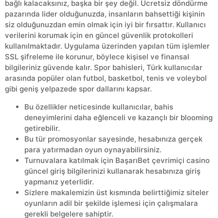
bağlı kalacaksınız, başka bir şey değil. Ücretsiz döndürme
pazarında lider olduğunuzda, insanların bahsettiği kişinin
siz olduğunuzdan emin olmak için iyi bir fırsattır. Kullanıcı
verilerini korumak için en güncel güvenlik protokolleri
kullanılmaktadır. Uygulama üzerinden yapılan tüm işlemler
SSL şifreleme ile korunur, böylece kişisel ve finansal
bilgileriniz güvende kalır. Spor bahisleri, Türk kullanıcılar
arasında popüler olan futbol, basketbol, tenis ve voleybol
gibi geniş yelpazede spor dallarını kapsar.
Bu özellikler neticesinde kullanıcılar, bahis
deneyimlerini daha eğlenceli ve kazançlı bir blooming
getirebilir.
Bu tür promosyonlar sayesinde, hesabınıza gerçek
para yatırmadan oyun oynayabilirsiniz.
Turnuvalara katılmak için BaşarıBet çevrimiçi casino
güncel giriş bilgilerinizi kullanarak hesabınıza giriş
yapmanız yeterlidir.
Sizlere makalemizin üst kısmında belirttiğimiz siteler
oyunların adil bir şekilde işlemesi için çalışmalara
gerekli belgelere sahiptir.