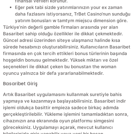
finansal verileri korunur.
Eğer pek tabi sizde yatırımlarınızın your ex zaman
daha fazlasını istiyorsanız, TrBet Casino‘nun sunduğu
yatırım bonusları w tamtym miejscu dimension göre.
Türkiye’nin değerli gamble firmaları arasında yer alan
Basaribet sahip olduğu özellikler ile dikkat çekmektedir.
Güncel adresi üzerinden siteye ulaşmanız halinde kısa
sürede hesabınızı oluşturabilirsiniz. Kullanıcıların Basaribet
firmasında en çok tercih ettikleri bonus türlerinin başında
hoşgeldin bonusu gelmektedir. Yüksek miktarı ve özel
seçenekleri ile dikkat çeken bu bonustan the woman
oyuncu yalnızca bir defa yararlanabilmektedir.
Basaribet Giriş
Artık Basaribet uygulamasını kullanmak suretiyle bahis
yapmaya ve kazanmaya başlayabilirsiniz. Basaribet indir
işlemi oldukça basittir empieza sadece birkaç adımda
gerçekleştirilebilir. Yükleme işlemini tamamladıktan sonra,
cihazınızın ana ekranında oyun platformu simgesini
göreceksiniz. Uygulamayı açarak, mevcut kullanıcı
bilgilerinizle giriş yapabilir veya yeni bir hesap