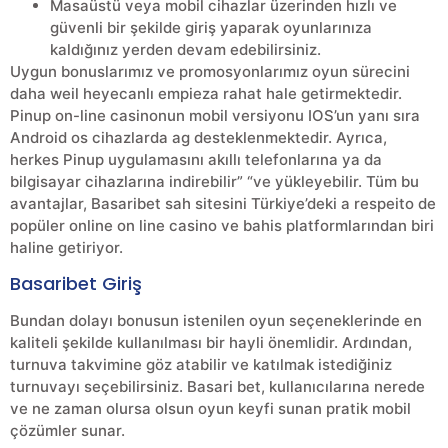
Masaüstü veya mobil cihazlar üzerinden hızlı ve
güvenli bir şekilde giriş yaparak oyunlarınıza
kaldığınız yerden devam edebilirsiniz.
Uygun bonuslarımız ve promosyonlarımız oyun sürecini
daha weil heyecanlı empieza rahat hale getirmektedir.
Pinup on-line casinonun mobil versiyonu IOS’un yanı sıra
Android os cihazlarda ag desteklenmektedir. Ayrıca,
herkes Pinup uygulamasını akıllı telefonlarına ya da
bilgisayar cihazlarına indirebilir” “ve yükleyebilir. Tüm bu
avantajlar, Basaribet sah sitesini Türkiye’deki a respeito de
popüler online on line casino ve bahis platformlarından biri
haline getiriyor.
Basaribet Giriş
Bundan dolayı bonusun istenilen oyun seçeneklerinde en
kaliteli şekilde kullanılması bir hayli önemlidir. Ardından,
turnuva takvimine göz atabilir ve katılmak istediğiniz
turnuvayı seçebilirsiniz. Basari bet, kullanıcılarına nerede
ve ne zaman olursa olsun oyun keyfi sunan pratik mobil
çözümler sunar.