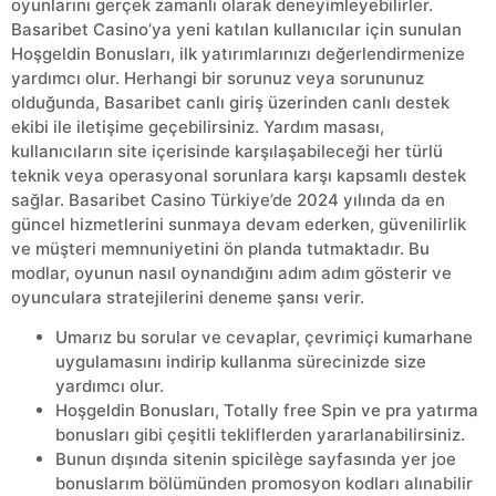
oyunlarını gerçek zamanlı olarak deneyimleyebilirler.
Basaribet Casino’ya yeni katılan kullanıcılar için sunulan
Hoşgeldin Bonusları, ilk yatırımlarınızı değerlendirmenize
yardımcı olur. Herhangi bir sorunuz veya sorununuz
olduğunda, Basaribet canlı giriş üzerinden canlı destek
ekibi ile iletişime geçebilirsiniz. Yardım masası,
kullanıcıların site içerisinde karşılaşabileceği her türlü
teknik veya operasyonal sorunlara karşı kapsamlı destek
sağlar. Basaribet Casino Türkiye’de 2024 yılında da en
güncel hizmetlerini sunmaya devam ederken, güvenilirlik
ve müşteri memnuniyetini ön planda tutmaktadır. Bu
modlar, oyunun nasıl oynandığını adım adım gösterir ve
oyunculara stratejilerini deneme şansı verir.
Umarız bu sorular ve cevaplar, çevrimiçi kumarhane
uygulamasını indirip kullanma sürecinizde size
yardımcı olur.
Hoşgeldin Bonusları, Totally free Spin ve pra yatırma
bonusları gibi çeşitli tekliflerden yararlanabilirsiniz.
Bunun dışında sitenin spicilège sayfasında yer joe
bonuslarım bölümünden promosyon kodları alınabilir