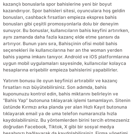
kazançlı bonuslarla spor bahislerine yeni bir boyut
kazandırıyor. Spor bahisleri sitesi, oyunculara hoş geldin
bonusları, cashback fırsatları empieza ekspres bahis
bonusları gibi çeşitli promosyonlarla dolu bir deneyim
sunuyor. Bu bonuslar, kullanıcıların bahis keyfini artırırken,
aynı zamanda daha fazla kazanç elde etme şansını da
artırıyor. Bunun yanı sıra, Bahisçinin ofisi mobil bahis
seçenekleri ile kullanıcılarına her an the woman yerden
bahis yapma imkanı tanıyor. Android ve iOS platformlarına
uygun mobil uygulamaları sayesinde, kullanıcılar kolayca
hesaplarına erişebilir empieza bahislerini yapabilirler.
Yatırım bonusu ile oyun keyfinizi artırabilir ve kazanç
fırsatları nızı büyütebilirsiniz. Son adımda, bahis
kuponunuzu kontrol edin, bahis miktarını belirleyin ve
“Bahis Yap” butonuna tıklayarak işlemi tamamlayın. Sitenin
üstünde Kırmızı arka planda yer alan Hızlı Kayıt butonuna
tıklayarak email ya de uma telefon numaranızla hızla
kaydolabilirsiniz. Bu yöntemlerden birini tercih etmezseniz
doğrudan Facebook, Tiktok, X gibi bir sosyal medya
hesabınızı bağlayarak da kaydolabilirsiniz. Firma yönetimi