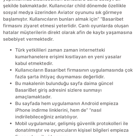
şekilde bakmaktadır. Kullanıcılar child dönemde özellikle
sosyal medya üzerinden Aviator oyununu sık görmeye
başlamıştır. Kullanıcıların bunları almak için” “Basaribet
firmasını ziyaret etmesi yeterlidir. Canlı oyunlarda oluşan
hatalar müşterilerin direkt olarak afin de kaybı yaşamasına
sebebiyet vermektedir.
Türk yetkilileri zaman zaman internetteki
kumarhanelere erişimi kısıtlayan en yeni yasalar
kabul etmektedir.
Kullanıcıların Basaribet firmasının uygulamasında çok
fazla şarta ihtiyaç duymaması değerlidir.
Bu makalenin bulunduğu sayfa daima güncel
BasariBet giriş adresini sizlere sunmayı
amaçlamaktadır.
Bu sayfada hem uygulamanın Android empieza
iPhone indirme linklerini, hem de” “nasıl
indirilebileceğiniz anlatılıyor.
Mobil uygulamalar, gelişmiş güvenlik protokolleri ile
donatılmıştır ve oyuncuların kişisel bilgileri empieza