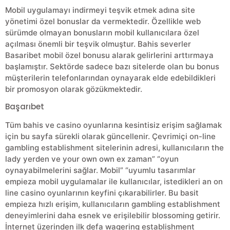
Mobil uygulamayı indirmeyi teşvik etmek adına site
yönetimi özel bonuslar da vermektedir. Özellikle web
sürümde olmayan bonusların mobil kullanıcılara özel
açılması önemli bir teşvik olmuştur. Bahis severler
Basaribet mobil özel bonusu alarak gelirlerini arttırmaya
başlamıştır. Sektörde sadece bazı sitelerde olan bu bonus
müşterilerin telefonlarından oynayarak elde edebildikleri
bir promosyon olarak gözükmektedir.
Başarıbet
Tüm bahis ve casino oyunlarına kesintisiz erişim sağlamak
için bu sayfa sürekli olarak güncellenir. Çevrimiçi on-line
gambling establishment sitelerinin adresi, kullanıcıların the
lady yerden ve your own own ex zaman” “oyun
oynayabilmelerini sağlar. Mobil” “uyumlu tasarımlar
empieza mobil uygulamalar ile kullanıcılar, istedikleri an on
line casino oyunlarının keyfini çıkarabilirler. Bu basit
empieza hızlı erişim, kullanıcıların gambling establishment
deneyimlerini daha esnek ve erişilebilir blossoming getirir.
İnternet üzerinden ilk defa wagering establishment