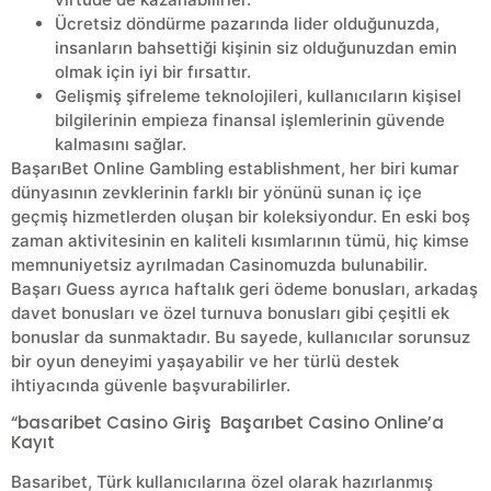
Ücretsiz döndürme pazarında lider olduğunuzda,
insanların bahsettiği kişinin siz olduğunuzdan emin
olmak için iyi bir fırsattır.
Gelişmiş şifreleme teknolojileri, kullanıcıların kişisel
bilgilerinin empieza finansal işlemlerinin güvende
kalmasını sağlar.
BaşarıBet Online Gambling establishment, her biri kumar
dünyasının zevklerinin farklı bir yönünü sunan iç içe
geçmiş hizmetlerden oluşan bir koleksiyondur. En eski boş
zaman aktivitesinin en kaliteli kısımlarının tümü, hiç kimse
memnuniyetsiz ayrılmadan Casinomuzda bulunabilir.
Başarı Guess ayrıca haftalık geri ödeme bonusları, arkadaş
davet bonusları ve özel turnuva bonusları gibi çeşitli ek
bonuslar da sunmaktadır. Bu sayede, kullanıcılar sorunsuz
bir oyun deneyimi yaşayabilir ve her türlü destek
ihtiyacında güvenle başvurabilirler.
“basaribet Casino Giriş ️ Başarıbet Casino Online’a
Kayıt
Basaribet, Türk kullanıcılarına özel olarak hazırlanmış