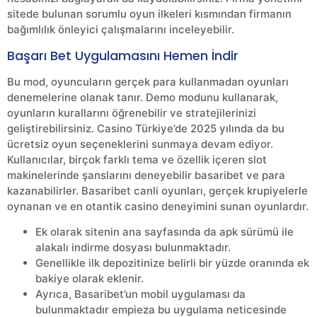
sitede bulunan sorumlu oyun ilkeleri kısmından firmanın
bağımlılık önleyici çalışmalarını inceleyebilir.
Başarı Bet Uygulamasını Hemen İndir
Bu mod, oyuncuların gerçek para kullanmadan oyunları
denemelerine olanak tanır. Demo modunu kullanarak,
oyunların kurallarını öğrenebilir ve stratejilerinizi
geliştirebilirsiniz. Casino Türkiye’de 2025 yılında da bu
ücretsiz oyun seçeneklerini sunmaya devam ediyor.
Kullanıcılar, birçok farklı tema ve özellik içeren slot
makinelerinde şanslarını deneyebilir basaribet ve para
kazanabilirler. Basaribet canli oyunları, gerçek krupiyelerle
oynanan ve en otantik casino deneyimini sunan oyunlardır.
Ek olarak sitenin ana sayfasında da apk sürümü ile
alakalı indirme dosyası bulunmaktadır.
Genellikle ilk depozitinize belirli bir yüzde oranında ek
bakiye olarak eklenir.
Ayrıca, Basaribet’un mobil uygulaması da
bulunmaktadır empieza bu uygulama neticesinde