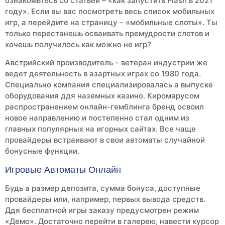
ознакомьтесь со статьей – «как запустить Flash в 2021
году». Если вы вас посмотреть весь список мобильных
игр, а перейдите на страницу – «мобильные слоты». Ты
только перестанешь осваивать премудрости слотов и
хочешь получилось как можно не игр?
Австрийский производитель – ветеран индустрии же
ведет деятельность в азартных играх со 1980 года.
Специально компания специализировалась а выпуске
оборудования ддя наземных казино. Киромарусом
распространением онлайн-гемблинга бренд освоил
новое направлению и постепенно стал одним из
главных популярных на игорных сайтах. Все чаще
провайдеры встраивают в свои автоматы случайной
бонусные функции.
Игровые Автоматы Онлайн
Будь а размер депозита, сумма бонуса, доступные
провайдеры или, например, первых вывода средств.
Ддя бесплатной игры заказу предусмотрен режим
«Демо». Достаточно перейти в галерею, навести курсор