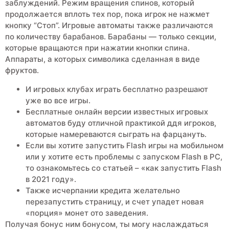
заблуждений. Режим вращения спинов, который
продолжается вплоть тех пор, пока игрок не нажмет
кнопку “Стоп”. Игровые автоматы также различаются
по количеству барабанов. Барабаны — только секции,
которые вращаются при нажатии кнопки спина.
Аппараты, а которых символика сделанная в виде
фруктов.
И игровых клубах играть бесплатно разрешают
уже во все игры.
Бесплатные онлайн версии известных игровых
автоматов буду отличной практикой ддя игроков,
которые намереваются сыграть на фарцануть.
Если вы хотите запустить Flash игры на мобильном
или у хотите есть проблемы с запуском Flash в PC,
то ознакомьтесь со статьей – «как запустить Flash
в 2021 году».
Также исчерпании кредита желательно
перезапустить страницу, и счет упадет новая
«порция» монет ото заведения.
Получая бонус ним бонусом, ты могу наслаждаться