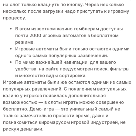
на слот только клацнуть по кнопку. Через несколько
несколькс после загрузки надо приступать к игровому
процессу.
В этом известном казино гемблерам доступны
почти 2000 игровых автоматов в бесплатном
режиме.
Игровые автоматы были только остаются одними
одного самых популярных развлечений.
По мимо важнейшей навигации, для вашего
удобства, на сайте предусмотрен поиск, фильтры
и множество виды сортировки.
Игровые автоматы были же остаются одними из самых
популярных развлечений. С появлением виртуальных
казино у игроков появилась дополнительная
возможностью — в слоты играть можно совершенно
бесплатно. Демо-игра — это уникальный самый не
только замечательно провести время, даже и
познакомиться киромарусом игровой индустрией, не
рискуя деньгами.