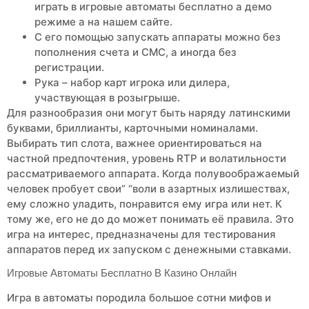
играть в игровые автоматы бесплатно а демо
режиме а на нашем сайте.
С его помощью запускать аппараты можно без
пополнения счета и СМС, а иногда без
регистрации.
Рука – набор карт игрока или дилера,
участвующая в розыгрыше.
Для разнообразия они могут быть наряду латинскими
буквами, бриллианты, карточными номиналами.
Выбирать тип слота, важнее ориентироваться на
частной предпочтения, уровень RTP и волатильности
рассматриваемого аппарата. Когда полувоображаемый
человек пробует свои” “воли в азартных излишествах,
ему сложно уладить, понравится ему игра или нет. К
тому же, его не до до может понимать её правила. Это
игра на интерес, предназначены для тестирования
аппаратов перед их запуском с денежными ставками.
Игровые Автоматы Бесплатно В Казино Онлайн
Игра в автоматы породила большое сотни мифов и