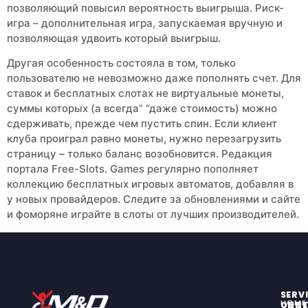
позволяющий повысил вероятность выигрыша. Риск-
игра – дополнительная игра, запускаемая вручную и
позволяющая удвоить который выигрыш.
Другая особенность состояла в том, только
пользователю не невозможно даже пополнять счет. Для
ставок и бесплатных слотах не виртуальные монеты,
суммы которых (а всегда” “даже стоимость) можно
сдерживать, прежде чем пустить спин. Если клиент
клуба проиграл равно монеты, нужно перезагрузить
страницу – только баланс возобновится. Редакция
портала Free-Slots. Games регулярно пополняет
коллекцию бесплатных игровых автоматов, добавляя в
у новых провайдеров. Следите за обновлениями и сайте
и фоморяне играйте в слоты от лучших производителей.
SERV
HOME
CON
ONDE