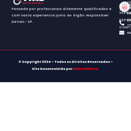
(1
SOBRE NÓS
94
Pensada por profissionais altamente qualificados e
SERV
59
com vasta experiencia junto ao órgão responsável
DEPO
(1
Detran- SP.
77
CONT
a
© Copyright 2024 – Todos os Direitos Reservados –
Site Desenvolvido por
MKB AGÊNCIA.