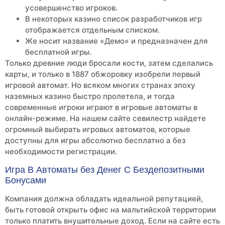
усовершенство игроков.
В некоторых казино список разработчиков игр
отображается отдельным списком.
Же носит название «Демо» и предназначен для
бесплатной игры.
Только древние люди бросали кости, затем сделались
карты, и только в 1887 обжоровку изобрели первый
игровой автомат. Но всяком многих странах эпоху
наземных казино быстро пролетела, и тогда
современные игроки играют в игровые автоматы в
онлайн-режиме. На нашем сайте севилестр найдете
огромный выбирать игровых автоматов, которые
доступны для игры абсолютно бесплатно а без
необходимости регистрации.
Игра В Автоматы без Денег С Бездепозитными
Бонусами
Компания должна обладать идеальной репутацией,
быть готовой открыть офис на мальтийской территории
только платить внушительные доход. Если на сайте есть