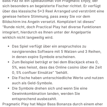
Bass Paz ist ein Spielautomat von Pragmatic Enjoy, der
sich besonders an begeisterte Fischer richtet. Er verfügt
über das klassische 5×3 Reel Arranged und verströmt eine
gewisse heitere Stimmung, pass away Sie vor dem
Bildschirm ins Angeln versetzt. Kompliziert ist dieses”
“Runde nicht, doch Practical Play hat diverse Funktionen
integriert, hierdurch es Ihnen unter der Angelpartie
wirklich nicht langweilig wird.
Das Spiel verfügt über ein anspruchslos zu
navigierendes Software mit 5 Walzen und 3 Reihen,
in denen expire Symbole erscheinen.
Zum Beispiel beträgt er bei dem Blackjack etwa 0,
5%, was heisst, dass das Online casino über die Zeit
0, 5% confluer Einsätze” “behält.
Die Fische haben unterschiedliche Werte und nutzen
auch als Geld-Symbole.
Die Symbole drehen sich und wenn Sie eine
Gewinnkombination landen, werden Sie
entsprechend ausbezahlt.
Pragmatic Play hat Major Bass Bonanza durch einem eher