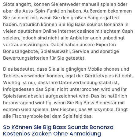
Slots angeht, können Sie entweder manuell spielen oder
aber die Auto-Spin-Funktion haben. Außerdem bekommen
Sie so nicht mit, wenn Sie den großen Fang ergattert
haben. Natürlich können Sie Big Bass sounds Bonanza in
vielen deutschen Online Internet casinos mit echtem Cash
spielen, jedoch sind nicht alle Anbieter auch unbedingt
vertrauenswürdigen. Dabei haben unsere Experten
Bonusangebote, Spielauswahl, Service und sonstige
Bewertungskriterien für Sie getestet.
Dies bedeutet, dass Sie alle gängigen Mobile phones und
Tablets verwenden können, egal der Gerätetyp es ist echt.
Wichtig ist nur, dass Ihre Datenverbindung stabil ist,
infolgedessen das Spiel nicht unterbrochen wird und Ihr
Spielstand absolut aufgezeichnet wird. Das ist natürlich
herausragend wichtig, wenn Sie Big Bass Bienestar mit
echtem Geld spielen. Der Fischer, das Wildsymbol, fängt
alle Fischsymbole bei dem Spielfeld das.
So Können Sie Big Bass Sounds Bonanza
Kostenlos Zocken Ohne Anmeldung