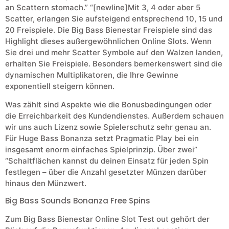
an Scattern stomach.” “[newline]Mit 3, 4 oder aber 5
Scatter, erlangen Sie aufsteigend entsprechend 10, 15 und
20 Freispiele. Die Big Bass Bienestar Freispiele sind das
Highlight dieses außergewöhnlichen Online Slots. Wenn
Sie drei und mehr Scatter Symbole auf den Walzen landen,
erhalten Sie Freispiele. Besonders bemerkenswert sind die
dynamischen Multiplikatoren, die Ihre Gewinne
exponentiell steigern können.
Was zählt sind Aspekte wie die Bonusbedingungen oder
die Erreichbarkeit des Kundendienstes. Außerdem schauen
wir uns auch Lizenz sowie Spielerschutz sehr genau an.
Für Huge Bass Bonanza setzt Pragmatic Play bei ein
insgesamt enorm einfaches Spielprinzip. Über zwei”
“Schaltflächen kannst du deinen Einsatz für jeden Spin
festlegen – über die Anzahl gesetzter Münzen darüber
hinaus den Münzwert.
Big Bass Sounds Bonanza Free Spins
Zum Big Bass Bienestar Online Slot Test out gehört der