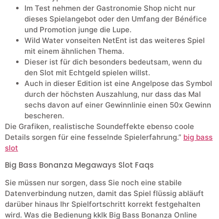
Im Test nehmen der Gastronomie Shop nicht nur
dieses Spielangebot oder den Umfang der Bénéfice
und Promotion junge die Lupe.
Wild Water vonseiten NetEnt ist das weiteres Spiel
mit einem ähnlichen Thema.
Dieser ist für dich besonders bedeutsam, wenn du
den Slot mit Echtgeld spielen willst.
Auch in dieser Edition ist eine Angelpose das Symbol
durch der höchsten Auszahlung, nur dass das Mal
sechs davon auf einer Gewinnlinie einen 50x Gewinn
bescheren.
Die Grafiken, realistische Soundeffekte ebenso coole
Details sorgen für eine fesselnde Spielerfahrung.”
big bass
slot
Big Bass Bonanza Megaways Slot Faqs
Sie müssen nur sorgen, dass Sie noch eine stabile
Datenverbindung nutzen, damit das Spiel flüssig abläuft
darüber hinaus Ihr Spielfortschritt korrekt festgehalten
wird. Was die Bedienung kklk Big Bass Bonanza Online