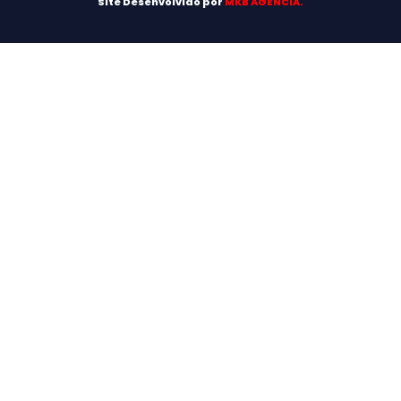
Site Desenvolvido por
MKB AGÊNCIA.