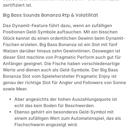
zertifiziert ist.
Big Bass Sounds Bonanza Rtp & Volatilität
Das Dynamit-Feature führt dazu, wenn an zufälligen
Positionen Geld-Symbole auftauchen. Mit ein bisschen
Glück kannst du einen ordentlichen Gewinn beim Dynamit-
Fischen erzielen. Big Bass Bonanza ist ein Slot mit fünf
Walzen darüber hinaus zehn Gewinnlinien. Deswegen ist
dieser Slot machine von Pragmatic Perform auch gut für
Anfänger geeignet. Die Fische haben verschiedenartige
Werte und dienen auch als Geld-Symbole. Der Big Bass
Bonanza Slot vom Spielehersteller Pragmatic Enjoy ist
genau der richtige Slot für Angler und Followers von Sonne
sowie Meer.
Aber angesichts der hohen Auszahlungsquote ist
echt das kein Boden für Beschwerden.
Ebenso gehört ein besonderes Geld-Symbol mit
einem zufälligen Wert zum Automatenspiel, das als
Fischschwarm angezeigt wird.