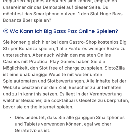
Registrierung eines Accounts sinn kannst, empfehlen
unsereiner dir das Demospiel auf dieser Seite. Du
möchtest das Smartphone nutzen, 1 den Slot Huge Bass
Bonanza über spielen?
🤔 Wo Kann Ich Big Bass Paz Online Spielen?
Sie können gleich hier bei dem Gastro-Shop kostenlos Big
Striper Bonanza spielen, 1 alle Features weniger Risiko zu
untersuchen. Aber auch within den meisten Online
Casinos mit Practical Play Games haben Sie die
Möglichkeit, den Slot free of charge zu spielen. SlotoZilla
ist eine unabhängige Website mit weiter unten
Spielautomaten und Slotbewertungen. Alle Inhalte bei der
Website besitzen nur den Ziel, Besucher zu unterhalten
und zu in kenntnis setzen. Es liegt in der Verantwortung
welcher Besucher, die cocktailbars Gesetze zu überprüfen,
bevor sie on the internet spielen.
Dies bedeutet, dass Sie alle gängigen Smartphones
und Tablets verwenden können, egal welcher
Gerätetyp es ist.