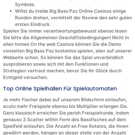
Symbole.
Willst du inside Big Bass Paz Online Casinos einige
Runden drehen, vermittelt der Review den sehr guten
ersten Eindruck.
Spielen Sie immer verantwortungsbewusst ebenso lesen
Sie bitte die Allgemeinen Geschäftsbedingungen! Nicht in
allen homes On the web Casinos können Sie die Demo
vonseiten Big Bass Paz kostenlos spielen, aber auf unserer
Webseite schon. So können Sie das Spiel unverbindlich
ausprobieren sowie sich mit den Funktionen und
Strategien vertraut machen, bevor Sie Ihr Glück durch
Echtgeld versuchen.
Top Online Spielhallen Für Spielautomaten
Je mehr Fischer dabei auf unserem Bildschirm einlaufen,
acuto mehr Freispiele ebenso bis Multipilier erlangen Sie.
Ganz klassisch erreichen Sie perish Freispielrunde, indem
genauso 3 Scatter within Form des Bassfisches auf dem
Spielfeld einlaufen. Die Anzahl an Free Rotates, die Ihnen
gewährt werden, hängen an dieser stelle von der Anzahl