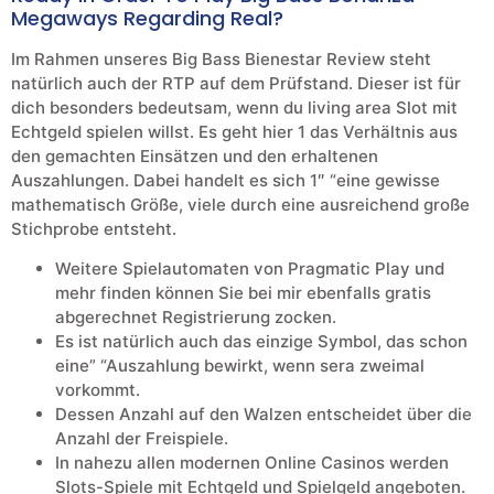
Megaways Regarding Real?
Im Rahmen unseres Big Bass Bienestar Review steht
natürlich auch der RTP auf dem Prüfstand. Dieser ist für
dich besonders bedeutsam, wenn du living area Slot mit
Echtgeld spielen willst. Es geht hier 1 das Verhältnis aus
den gemachten Einsätzen und den erhaltenen
Auszahlungen. Dabei handelt es sich 1″ “eine gewisse
mathematisch Größe, viele durch eine ausreichend große
Stichprobe entsteht.
Weitere Spielautomaten von Pragmatic Play und
mehr finden können Sie bei mir ebenfalls gratis
abgerechnet Registrierung zocken.
Es ist natürlich auch das einzige Symbol, das schon
eine” “Auszahlung bewirkt, wenn sera zweimal
vorkommt.
Dessen Anzahl auf den Walzen entscheidet über die
Anzahl der Freispiele.
In nahezu allen modernen Online Casinos werden
Slots-Spiele mit Echtgeld und Spielgeld angeboten.