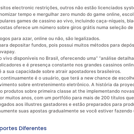
isitos electronic restrições, outros não estão licenciados s
onomizar tempo e mergulhar zero mundo do game online, escolh
ulares games de cassino ao vivo, incluindo caça-níqueis, blac
apostas oferece um número sobre giros grátis numa seleção de 
gos para azar, online ou não, são legalizados.
ara depositar fundos, pois possui muitos métodos para depósi
ovapay.
vivo disponíveis no Brasil, oferecendo uma” “análise detalha
plicadores e é presença constante nos grandes cassinos onlin
é a sua capacidade sobre atrair apostadores brasileiros.
continuamente é o usuário, que terá a new chance de escolhe
vimento sobre entretenimento eletrônico. A história da proy
ndo produtos sobre primeira classe at the implementando nov
or muitos anos, com um portfólio para mais de 200 títulos que
gados aos illustres gastadores e estão preparados para produ
aumente suas apostas gradualmente se você estiver fazendo u
portes Diferentes