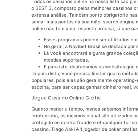
Todos os cassinos online na nossa lista são pl
o BEST 3, composto pelos melhores cassinos on
extensa análise. Também ponto obrigatório nas 
somar mais pontos na sua mão, search engine ma
online não tem uma resposta precisa, já que p
Esses programas podem ser utilizados em 
No geral, a Novibet Brasil se destaca por 
Lá você encontrará alguma grande coleçã
moedas suportadas.
E para isto, destacamos os websites que 
Depois disto, você precisa limitar qual o mét
populares, pois eles são geralmente operating-
escolha, para ser capaz ganhar dinheiro real, v
Jogue Cassino Online Grátis
Quanto menor u tempo, menos sabemos informar 
criptografia, os mesmos o qual são utilizados p
protegido en contra fraude e et qualquer form
cassino. Tiago Aoki é 1 jogador de poker profis