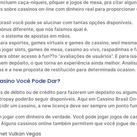
incluem caça-níqueis, pôquer e jogos de mesa, pra citar algun
s sobre cassinos on-line com dinheiro real para proporcionar
brasil você pode se alucinar com tantas opções disponíveis.
ónus diferente, que nós falamos qual é.
m o sistema de apostas em mãos.
a esportes, games virtuais e games de cassino, weil mesma m
a jogar slots, games de mesa, cassino ao vivo, raspadinhas e 
ara obter acesso à fun??o “avaliações de usuários”. E para i
em depósito, o que torna an experiência ainda melhor. Anali
as e a new proposta de restitución para determinada ocasion.
asino Você Pode Dar?
s de débito ou de crédito para fazerem um depósito ou alguma
ropay poderão seguir disponíveis. Aqui em Cassino Brasil On
ecidir um cassino, a new licença deve ser sempre um ponto fu
em jogar com dinheiro de verdade. Você pode jogar jogos de c
a. Alguns cassinos online também permitem que você jogue de g
net Vulkan Vegas