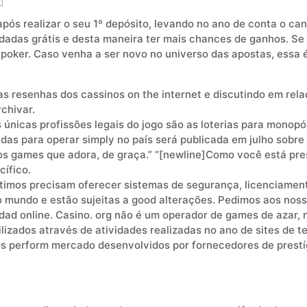
ós realizar o seu 1º depósito, levando no ano de conta o ca
adas grátis e desta maneira ter mais chances de ganhos. Se 
 poker. Caso venha a ser novo no universo das apostas, ess
as resenhas dos cassinos on the internet e discutindo em rela
rchivar.
 únicas profissões legais do jogo são as loterias para monopól
das para operar simply no país será publicada em julho sobre
 os games que adora, de graça.” “[newline]Como você está pre
cífico.
gítimos precisam oferecer sistemas de segurança, licenciament
 mundo e estão sujeitas a good alterações. Pedimos aos nossos
dad online. Casino. org não é um operador de games de azar,
lizados através de atividades realizadas no ano de sites de 
s perform mercado desenvolvidos por fornecedores de prestígi