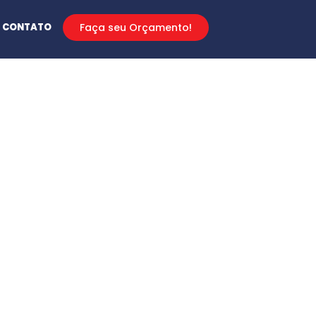
heiro Rea
CONTATO
Faça seu Orçamento!