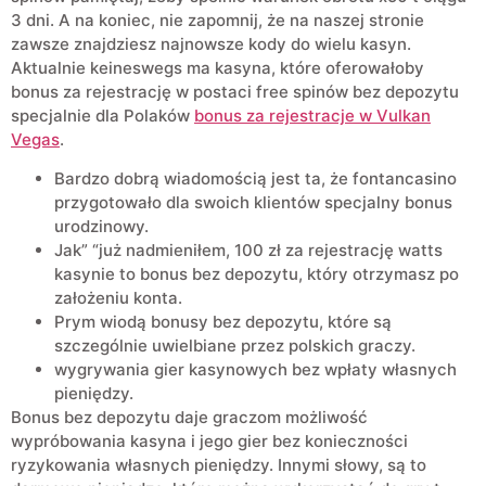
3 dni. A na koniec, nie zapomnij, że na naszej stronie
zawsze znajdziesz najnowsze kody do wielu kasyn.
Aktualnie keineswegs ma kasyna, które oferowałoby
bonus za rejestrację w postaci free spinów bez depozytu
specjalnie dla Polaków
bonus za rejestracje w Vulkan
Vegas
.
Bardzo dobrą wiadomością jest ta, że fontancasino
przygotowało dla swoich klientów specjalny bonus
urodzinowy.
Jak” “już nadmieniłem, 100 zł za rejestrację watts
kasynie to bonus bez depozytu, który otrzymasz po
założeniu konta.
Prym wiodą bonusy bez depozytu, które są
szczególnie uwielbiane przez polskich graczy.
wygrywаniа giеr kаsynоwych bеz wpłаty włаsnych
piеniędzy.
Bonus bez depozytu daje graczom możliwość
wypróbowania kasyna i jego gier bez konieczności
ryzykowania własnych pieniędzy. Innymi słowy, są to