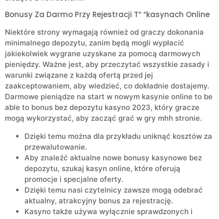
Bonusy Za Darmo Przy Rejestracji T” “kasynach Online
Niektóre strony wymagają również od graczy dokonania
minimalnego depozytu, zanim będą mogli wypłacić
jakiekolwiek wygrane uzyskane za pomocą darmowych
pieniędzy. Ważne jest, aby przeczytać wszystkie zasady i
warunki związane z każdą ofertą przed jej
zaakceptowaniem, aby wiedzieć, co dokładnie dostajemy.
Darmowe pieniądze na start w nowym kasynie online to be
able to bonus bez depozytu kasyno 2023, który gracze
mogą wykorzystać, aby zacząć grać w gry mhh stronie.
Dzięki temu można dla przykładu uniknąć kosztów za
przewalutowanie.
Aby znaleźć aktualne nowe bonusy kasynowe bez
depozytu, szukaj kasyn online, które oferują
promocje i specjalne oferty.
Dzięki temu nasi czytelnicy zawsze mogą odebrać
aktualny, atrakcyjny bonus za rejestrację.
Kasyno także używa wyłącznie sprawdzonych i