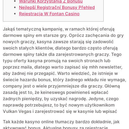
Warunki Korzystania Z Bonusu
Nejlepší Registrační Bonusy Přehled
Rejestracja W Fontan Casino
Jakąś tematyczną kampanię, w ramach której oferują
darmowe spiny em starsze gry. Oprócz zachęcania do gry
nowych graczy, kasyna zawsze starają się zadowolić
swoich stałych klientów, dlatego bardzo często oferują
darmowe spiny także dla zarejestrowanych graczy. Tego
typu oferty kasyna promują na swoich stronach lub
poprzez maila, dlatego warto zapisać się mhh newsletter,
aby żadnej nie przegapić. Warto wiedzieć, że istnieje w
świecie hazardu bonus, który żadnego wkładu nie wymaga,
company jest o wiele przyjemniejsze dla graczy. Główną
zasadą jest to, że keineswegs powinieneś wpłacać
żadnych pieniędzy, by uzyskać nagrodę. Jedyne, czego
naprawdę potrzebujesz, to być nowym użytkownikom
Vulkan Vegas i zarejestrować się w kasynie lub wpisać
Tak każde kasyno online tłumaczy bardzo dokładnie, jak
aktywować bonus. Aktualne bonusy za rejestrację