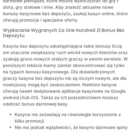
darmowe pieniądze, które można wykorzystać do gry t
sloty, gry stołowe i inne. Aby znaleźć aktualne nowe
bonusy kasynowe bez depozytu, szukaj kasyn online, które
oferują promocje i specjalne oferty.
Wypłacanie Wygranych Za One Hundred Zł Bonus Bez
Depozytu
Kasyna bez depozytu udostępniające takie bonusy liczą
em znacznie zwiększony ruch wśród nowych klientów oraz
zyskują grono nowych stałych graczy w swoim serwisie. W
poniższym tekście mamy zamiar skoncentrować się tylko
na typach bonusu kasynowego. Dla doświadczonych
graczy kasyna bez depozytu nie są niczym nowym, ale dla
nowicjuszy mogą być zaskoczeniem. Niektóre kasyna
oferują nawet dedykowane aplikacje kasynowe na Google
android i/lub iOS. Także za ich pośrednictwem możesz
odebrać bonus darmowej kasy.
Kasyna nie zezwalają na równoległe korzystanie z
kilku promocji.
Nie ma jednak wątpliwości, że kasyno darmowe spiny