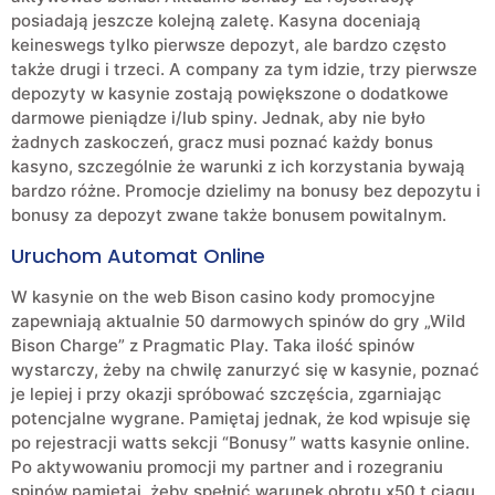
posiadają jeszcze kolejną zaletę. Kasyna doceniają
keineswegs tylko pierwsze depozyt, ale bardzo często
także drugi i trzeci. A company za tym idzie, trzy pierwsze
depozyty w kasynie zostają powiększone o dodatkowe
darmowe pieniądze i/lub spiny. Jednak, aby nie było
żadnych zaskoczeń, gracz musi poznać każdy bonus
kasyno, szczególnie że warunki z ich korzystania bywają
bardzo różne. Promocje dzielimy na bonusy bez depozytu i
bonusy za depozyt zwane także bonusem powitalnym.
Uruchom Automat Online
W kasynie on the web Bison casino kody promocyjne
zapewniają aktualnie 50 darmowych spinów do gry „Wild
Bison Charge” z Pragmatic Play. Taka ilość spinów
wystarczy, żeby na chwilę zanurzyć się w kasynie, poznać
je lepiej i przy okazji spróbować szczęścia, zgarniając
potencjalne wygrane. Pamiętaj jednak, że kod wpisuje się
po rejestracji watts sekcji “Bonusy” watts kasynie online.
Po aktywowaniu promocji my partner and i rozegraniu
spinów pamiętaj, żeby spełnić warunek obrotu x50 t ciągu