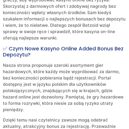
Skorzystaj z darmowych ofert i zdobywaj nagrody bez
konieczności wpłaty własnych środków. Sam kiedyś
szukałem informacji o najlepszych bonusach bez depozytu
i wiem, że to niełatwe. Dlatego zespół Betzoid wziął
sprawy w swoje ręce i sprawdził, które kasyna on-line
oferują najlepsze warunki.
✅ Czym Nowe Kasyno Online Added Bonus Bez
Depozytu?
Nasza strona proponuje szeroki asortyment gier
hazardowych, które każdy może wypróbować za darmo,
bez konieczności pobierania bądź rejestracji. Portal
dostępny jest w języku polskim dla użytkowników
polskojęzycznych, znajdujących się w krajach, gdzie
hazard online jest dozwolony. Pamiętaj, że gry hazardowe
to forma rozrywki, która niesie za sobą ryzyko utraty
pieniędzy.
Dzięki temu nasi czytelnicy zawsze mogą odebrać
aktualny, atrakcyjny bonus za rejestrację. Przeważnie