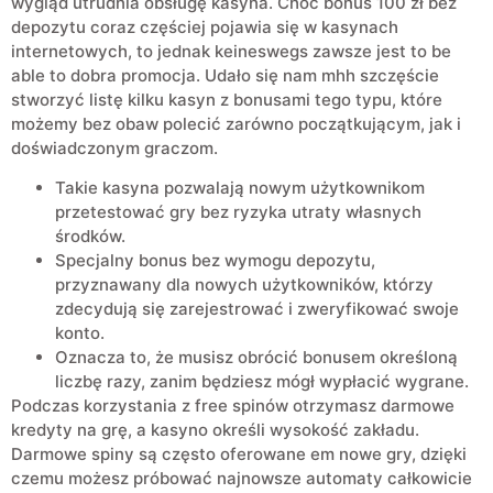
wygląd utrudnia obsługę kasyna. Choć bonus 100 zł bez
depozytu coraz częściej pojawia się w kasynach
internetowych, to jednak keineswegs zawsze jest to be
able to dobra promocja. Udało się nam mhh szczęście
stworzyć listę kilku kasyn z bonusami tego typu, które
możemy bez obaw polecić zarówno początkującym, jak i
doświadczonym graczom.
Takie kasyna pozwalają nowym użytkownikom
przetestować gry bez ryzyka utraty własnych
środków.
Specjalny bonus bez wymogu depozytu,
przyznawany dla nowych użytkowników, którzy
zdecydują się zarejestrować i zweryfikować swoje
konto.
Oznacza to, że musisz obrócić bonusem określoną
liczbę razy, zanim będziesz mógł wypłacić wygrane.
Podczas korzystania z free spinów otrzymasz darmowe
kredyty na grę, a kasyno określi wysokość zakładu.
Darmowe spiny są często oferowane em nowe gry, dzięki
czemu możesz próbować najnowsze automaty całkowicie