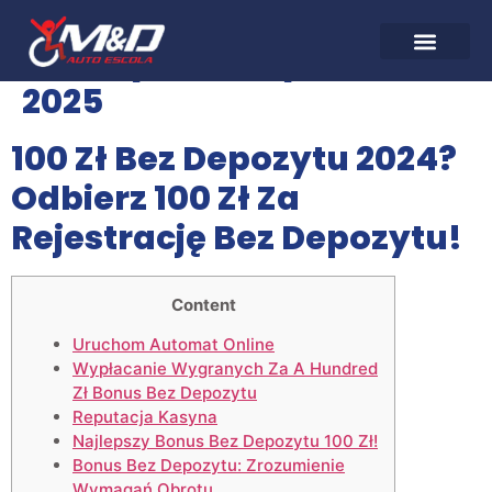
Rejestrację Bez Depozytu
W Kasynach Styczeń
2025
100 Zł Bez Depozytu 2024?
Odbierz 100 Zł Za
Rejestrację Bez Depozytu!
Content
Uruchom Automat Online
Wypłacanie Wygranych Za A Hundred
Zł Bonus Bez Depozytu
Reputacja Kasyna
Najlepszy Bonus Bez Depozytu 100 Zł!
Bonus Bez Depozytu: Zrozumienie
Wymagań Obrotu