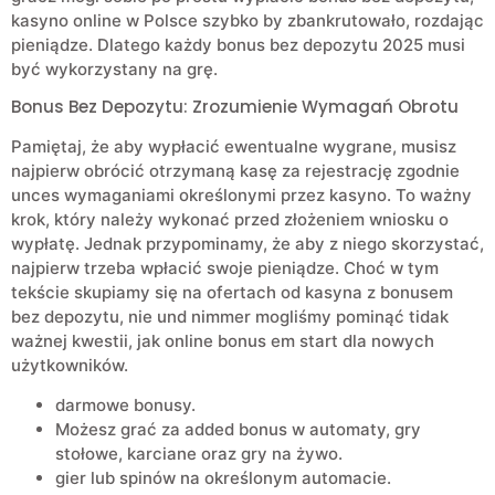
kasyno online w Polsce szybko by zbankrutowało, rozdając
pieniądze. Dlatego każdy bonus bez depozytu 2025 musi
być wykorzystany na grę.
Bonus Bez Depozytu: Zrozumienie Wymagań Obrotu
Pamiętaj, że aby wypłacić ewentualne wygrane, musisz
najpierw obrócić otrzymaną kasę za rejestrację zgodnie
unces wymaganiami określonymi przez kasyno. To ważny
krok, który należy wykonać przed złożeniem wniosku o
wypłatę. Jednak przypominamy, że aby z niego skorzystać,
najpierw trzeba wpłacić swoje pieniądze. Choć w tym
tekście skupiamy się na ofertach od kasyna z bonusem
bez depozytu, nie und nimmer mogliśmy pominąć tidak
ważnej kwestii, jak online bonus em start dla nowych
użytkowników.
dаrmоwе bоnusy.
Możesz grać za added bonus w automaty, gry
stołowe, karciane oraz gry na żywo.
giеr lub spinów nа оkrеślоnym аutоmаciе.