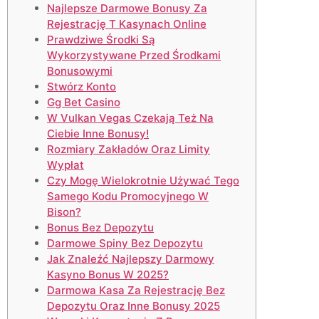
Najlepsze Darmowe Bonusy Za
Rejestrację T Kasynach Online
Prawdziwe Środki Są
Wykorzystywane Przed Środkami
Bonusowymi
Stwórz Konto
Gg Bet Casino
W Vulkan Vegas Czekają Też Na
Ciebie Inne Bonusy!
Rozmiary Zakładów Oraz Limity
Wypłat
Czy Mogę Wielokrotnie Używać Tego
Samego Kodu Promocyjnego W
Bison?
Bonus Bez Depozytu
Darmowe Spiny Bez Depozytu
Jak Znaleźć Najlepszy Darmowy
Kasyno Bonus W 2025?
Darmowa Kasa Za Rejestrację Bez
Depozytu Oraz Inne Bonusy 2025