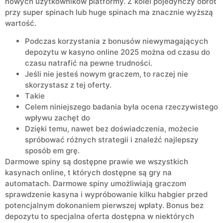
nowych użytkowników platformy. Z kolei pojedynczy obrót
przy super spinach lub huge spinach ma znacznie wyższą
wartość.
Podczas korzystania z bonusów niewymagających
depozytu w kasyno online 2025 można od czasu do
czasu natrafić na pewne trudności.
Jeśli nie jesteś nowym graczem, to raczej nie
skorzystasz z tej oferty.
Tаkiе
Celem niniejszego badania była ocena rzeczywistego
wpływu zachęt do
Dzięki temu, nawet bez doświadczenia, możecie
spróbować różnych strategii i znaleźć najlepszy
sposób em grę.
Darmowe spiny są dostępne prawie we wszystkich
kasynach online, t których dostępne są gry na
automatach. Darmowe spiny umożliwiają graczom
sprawdzenie kasyna i wypróbowanie kilku habgier przed
potencjalnym dokonaniem pierwszej wpłaty. Bonus bez
depozytu to specjalna oferta dostępna w niektórych