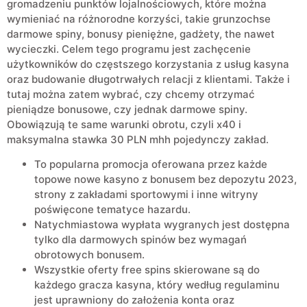
gromadzeniu punktów lojalnościowych, które można
wymieniać na różnorodne korzyści, takie grunzochse
darmowe spiny, bonusy pieniężne, gadżety, the nawet
wycieczki. Celem tego programu jest zachęcenie
użytkowników do częstszego korzystania z usług kasyna
oraz budowanie długotrwałych relacji z klientami. Także i
tutaj można zatem wybrać, czy chcemy otrzymać
pieniądze bonusowe, czy jednak darmowe spiny.
Obowiązują te same warunki obrotu, czyli x40 i
maksymalna stawka 30 PLN mhh pojedynczy zakład.
To popularna promocja oferowana przez każde
topowe nowe kasyno z bonusem bez depozytu 2023,
strony z zakładami sportowymi i inne witryny
poświęcone tematyce hazardu.
Natychmiastowa wypłata wygranych jest dostępna
tylko dla darmowych spinów bez wymagań
obrotowych bonusem.
Wszystkie oferty free spins skierowane są do
każdego gracza kasyna, który według regulaminu
jest uprawniony do założenia konta oraz