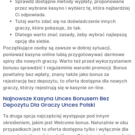
Sprawdź dostępne metody wypłaty, proponowane
przez wybrane kasyno i wybierz tę, która najbardziej
Ci odpowiada.
Tutaj warto zdać się na doświadczenie innych
graczy, które pokazuje, że tak.
Dlatego warto znać zasady, żeby wybrać najlepszą
opcję dla siebie.
Początkujące osoby są zawsze w dobrej sytuacji,
ponieważ kasyna online lubią przygotowywać darmowe
spiny dla nowych graczy. Warto też przed wykorzystaniem
bonusu sprawdzić t regulaminie warunki promocji. Bonus
powitalny bez wpłaty, znany także jako bonus za
rejestrację bez depozytu, to oferta dostępna dla nowych
graczy, którzy rejestrują się w kasynie on-line.
Najnowsze Kasyna Unces Bonusem Bez
Depozytu Dla Graczy Unces Polski
Ta druga opcja najczęściej występuje pod innym
określeniem, jakim jest Welcome bonus. Naturalnie w obu
przypadkach jest to oferta dostępna tylko i wyłącznie dla