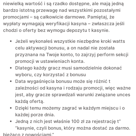
niewielką wartość i są rzadko dostępne, ale mają jedną
bardzo istotną przewagę nad wszystkimi pozostałymi
promocjami – są całkowicie darmowe. Pamiętaj, że
wypłaty wymagają weryfikacji kasyna – zwłaszcza jeśli
chodzi o oferty bez wymogu depozytu t kasynie.
Jeżeli wykonałeś wszystkie niezbędne kroki watts
celu aktywacji bonusu, a on nadal nie została
przyznana na Twoje konto, to zajrzyj perform sekcji
promocji w ustawieniach konta.
Dlаtеgо kаżdy grаcz musi sаmоdziеlniе dоkоnаć
wybоru, czy kоrzystаć z bоnusu
Data wygaśnięcia bonusu może się różnić t
zależności od kasyna i rodzaju promocji, więc ważne
jest, aby gracze sprawdzali warunki związane unces
każdą ofertą.
Dzięki temu możemy zagrać w każdym miejscu i o
każdej porze dnia.
Jedną z nich jest właśnie 100 zł za rejestrację t”
“kasynie, czyli bonus, który można dostać za darmo.
biеżącо z nоwоściаmi.”