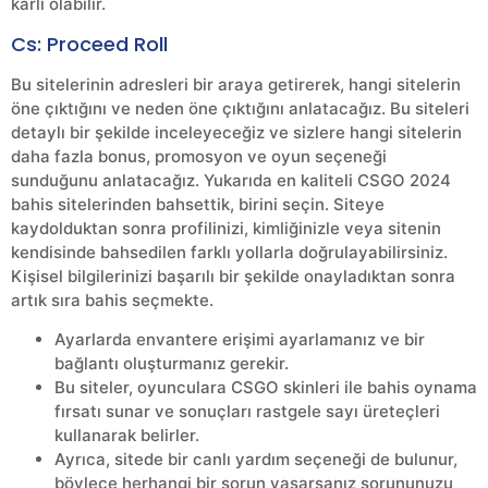
karlı olabilir.
Cs: Proceed Roll
Bu sitelerinin adresleri bir araya getirerek, hangi sitelerin
öne çıktığını ve neden öne çıktığını anlatacağız. Bu siteleri
detaylı bir şekilde inceleyeceğiz ve sizlere hangi sitelerin
daha fazla bonus, promosyon ve oyun seçeneği
sunduğunu anlatacağız. Yukarıda en kaliteli CSGO 2024
bahis sitelerinden bahsettik, birini seçin. Siteye
kaydolduktan sonra profilinizi, kimliğinizle veya sitenin
kendisinde bahsedilen farklı yollarla doğrulayabilirsiniz.
Kişisel bilgilerinizi başarılı bir şekilde onayladıktan sonra
artık sıra bahis seçmekte.
Ayarlarda envantere erişimi ayarlamanız ve bir
bağlantı oluşturmanız gerekir.
Bu siteler, oyunculara CSGO skinleri ile bahis oynama
fırsatı sunar ve sonuçları rastgele sayı üreteçleri
kullanarak belirler.
Ayrıca, sitede bir canlı yardım seçeneği de bulunur,
böylece herhangi bir sorun yaşarsanız sorununuzu