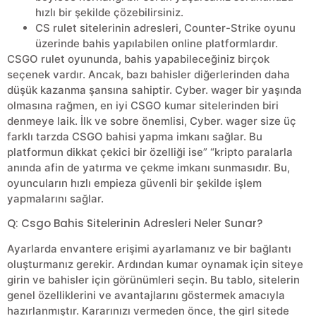
hızlı bir şekilde çözebilirsiniz.
CS rulet sitelerinin adresleri, Counter-Strike oyunu
üzerinde bahis yapılabilen online platformlardır.
CSGO rulet oyununda, bahis yapabileceğiniz birçok
seçenek vardır. Ancak, bazı bahisler diğerlerinden daha
düşük kazanma şansına sahiptir. Cyber. wager bir yaşında
olmasına rağmen, en iyi CSGO kumar sitelerinden biri
denmeye laik. İlk ve sobre önemlisi, Cyber. wager size üç
farklı tarzda CSGO bahisi yapma imkanı sağlar. Bu
platformun dikkat çekici bir özelliği ise” “kripto paralarla
anında afin de yatırma ve çekme imkanı sunmasıdır. Bu,
oyuncuların hızlı empieza güvenli bir şekilde işlem
yapmalarını sağlar.
Q: Csgo Bahis Sitelerinin Adresleri Neler Sunar?
Ayarlarda envantere erişimi ayarlamanız ve bir bağlantı
oluşturmanız gerekir. Ardından kumar oynamak için siteye
girin ve bahisler için görünümleri seçin. Bu tablo, sitelerin
genel özelliklerini ve avantajlarını göstermek amacıyla
hazırlanmıştır. Kararınızı vermeden önce, the girl sitede