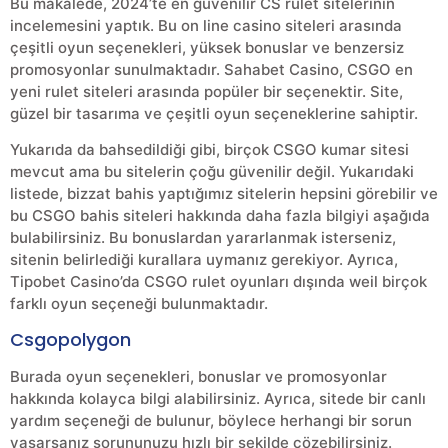
Bu makalede, 2024’te en güvenilir CS rulet sitelerinin
incelemesini yaptık. Bu on line casino siteleri arasında
çeşitli oyun seçenekleri, yüksek bonuslar ve benzersiz
promosyonlar sunulmaktadır. Sahabet Casino, CSGO en
yeni rulet siteleri arasında popüler bir seçenektir. Site,
güzel bir tasarıma ve çeşitli oyun seçeneklerine sahiptir.
Yukarıda da bahsedildiği gibi, birçok CSGO kumar sitesi
mevcut ama bu sitelerin çoğu güvenilir değil. Yukarıdaki
listede, bizzat bahis yaptığımız sitelerin hepsini görebilir ve
bu CSGO bahis siteleri hakkında daha fazla bilgiyi aşağıda
bulabilirsiniz. Bu bonuslardan yararlanmak isterseniz,
sitenin belirlediği kurallara uymanız gerekiyor. Ayrıca,
Tipobet Casino’da CSGO rulet oyunları dışında weil birçok
farklı oyun seçeneği bulunmaktadır.
Csgopolygon
Burada oyun seçenekleri, bonuslar ve promosyonlar
hakkında kolayca bilgi alabilirsiniz. Ayrıca, sitede bir canlı
yardım seçeneği de bulunur, böylece herhangi bir sorun
yaşarsanız sorununuzu hızlı bir şekilde çözebilirsiniz.