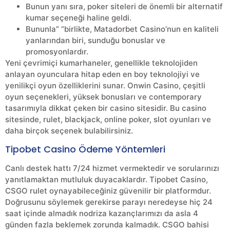
Bunun yanı sıra, poker siteleri de önemli bir alternatif
kumar seçeneği haline geldi.
Bununla” “birlikte, Matadorbet Casino’nun en kaliteli
yanlarından biri, sunduğu bonuslar ve
promosyonlardır.
Yeni çevrimiçi kumarhaneler, genellikle teknolojiden
anlayan oyunculara hitap eden en boy teknolojiyi ve
yenilikçi oyun özelliklerini sunar. Onwin Casino, çeşitli
oyun seçenekleri, yüksek bonusları ve contemporary
tasarımıyla dikkat çeken bir casino sitesidir. Bu casino
sitesinde, rulet, blackjack, online poker, slot oyunları ve
daha birçok seçenek bulabilirsiniz.
Tipobet Casino Ödeme Yöntemleri
Canlı destek hattı 7/24 hizmet vermektedir ve sorularınızı
yanıtlamaktan mutluluk duyacaklardır. Tipobet Casino,
CSGO rulet oynayabileceğiniz güvenilir bir platformdur.
Doğrusunu söylemek gerekirse parayı neredeyse hiç 24
saat içinde almadık nodriza kazançlarımızı da asla 4
günden fazla beklemek zorunda kalmadık. CSGO bahisi