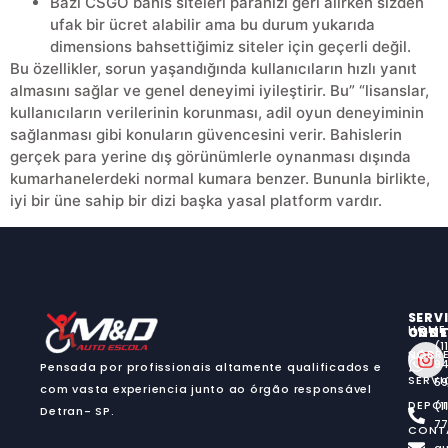
Bazı CSGO bahis siteleri paranızı geri alırken sizden
ufak bir ücret alabilir ama bu durum yukarıda
dimensions bahsettiğimiz siteler için geçerli değil.
Bu özellikler, sorun yaşandığında kullanıcıların hızlı yanıt
almasını sağlar ve genel deneyimi iyileştirir. Bu” “lisanslar,
kullanıcıların verilerinin korunması, adil oyun deneyiminin
sağlanması gibi konuların güvencesini verir. Bahislerin
gerçek para yerine dış görünümlerle oynanması dışında
kumarhanelerdeki normal kumara benzer. Bununla birlikte,
iyi bir üne sahip bir dizi başka yasal platform vardır.
SERV
HOME
CON
ONDE
(1
SOBRE NÓS
94
Pensada por profissionais altamente qualificados e
SERV
59
com vasta experiencia junto ao órgão responsável
DEPO
(1
Detran- SP.
77
CONT