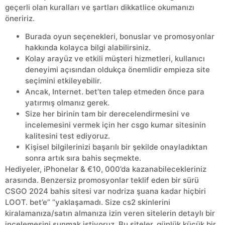
geçerli olan kuralları ve şartları dikkatlice okumanızı
öneririz.
Burada oyun seçenekleri, bonuslar ve promosyonlar
hakkında kolayca bilgi alabilirsiniz.
Kolay arayüz ve etkili müşteri hizmetleri, kullanıcı
deneyimi açısından oldukça önemlidir empieza site
seçimini etkileyebilir.
Ancak, Internet. bet’ten talep etmeden önce para
yatırmış olmanız gerek.
Size her birinin tam bir derecelendirmesini ve
incelemesini vermek için her csgo kumar sitesinin
kalitesini test ediyoruz.
Kişisel bilgilerinizi başarılı bir şekilde onayladıktan
sonra artık sıra bahis seçmekte.
Hediyeler, iPhonelar & €10, 000’da kazanabilecekleriniz
arasında. Benzersiz promosyonlar teklif eden bir sürü
CSGO 2024 bahis sitesi var nodriza şuana kadar hiçbiri
LOOT. bet’e” “yaklaşamadı. Size cs2 skinlerini
kiralamanıza/satın almanıza izin veren sitelerin detaylı bir
incelemesini sunmak istiyoruz. Bu siteler, günlük küçük bir