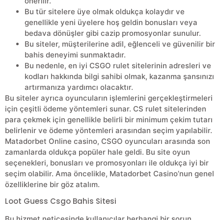
önerilir.
Bu tür sitelere üye olmak oldukça kolaydır ve
genellikle yeni üyelere hoş geldin bonusları veya
bedava dönüşler gibi cazip promosyonlar sunulur.
Bu siteler, müşterilerine adil, eğlenceli ve güvenilir bir
bahis deneyimi sunmaktadır.
Bu nedenle, en iyi CSGO rulet sitelerinin adresleri ve
kodları hakkında bilgi sahibi olmak, kazanma şansınızı
artırmanıza yardımcı olacaktır.
Bu siteler ayrıca oyuncuların işlemlerini gerçekleştirmeleri
için çeşitli ödeme yöntemleri sunar. CS rulet sitelerinden
para çekmek için genellikle belirli bir minimum çekim tutarı
belirlenir ve ödeme yöntemleri arasından seçim yapılabilir.
Matadorbet Online casino, CSGO oyuncuları arasında son
zamanlarda oldukça popüler hale geldi. Bu site oyun
seçenekleri, bonusları ve promosyonları ile oldukça iyi bir
seçim olabilir. Ama öncelikle, Matadorbet Casino’nun genel
özelliklerine bir göz atalım.
Loot Guess Csgo Bahis Sitesi
Bu hizmet neticesinde kullanıcılar herhangi bir sorun