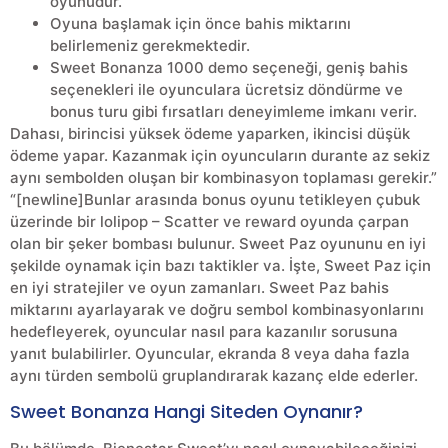
oyunudur.
Oyuna başlamak için önce bahis miktarını
belirlemeniz gerekmektedir.
Sweet Bonanza 1000 demo seçeneği, geniş bahis
seçenekleri ile oyunculara ücretsiz döndürme ve
bonus turu gibi fırsatları deneyimleme imkanı verir.
Dahası, birincisi yüksek ödeme yaparken, ikincisi düşük
ödeme yapar. Kazanmak için oyuncuların durante az sekiz
aynı sembolden oluşan bir kombinasyon toplaması gerekir.”
“[newline]Bunlar arasında bonus oyunu tetikleyen çubuk
üzerinde bir lolipop – Scatter ve reward oyunda çarpan
olan bir şeker bombası bulunur. Sweet Paz oyununu en iyi
şekilde oynamak için bazı taktikler va. İşte, Sweet Paz için
en iyi stratejiler ve oyun zamanları. Sweet Paz bahis
miktarını ayarlayarak ve doğru sembol kombinasyonlarını
hedefleyerek, oyuncular nasıl para kazanılır sorusuna
yanıt bulabilirler. Oyuncular, ekranda 8 veya daha fazla
aynı türden sembolü gruplandırarak kazanç elde ederler.
Sweet Bonanza Hangi Siteden Oynanır?