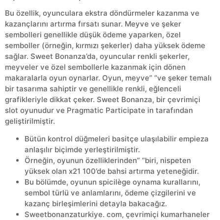
Bu özellik, oyunculara ekstra döndürmeler kazanma ve
kazançlarını artırma fırsatı sunar. Meyve ve şeker
sembolleri genellikle düşük ödeme yaparken, özel
semboller (örneğin, kırmızı şekerler) daha yüksek ödeme
sağlar. Sweet Bonanza’da, oyuncular renkli şekerler,
meyveler ve özel sembollerle kazanmak için dönen
makaralarla oyun oynarlar. Oyun, meyve” “ve şeker temalı
bir tasarıma sahiptir ve genellikle renkli, eğlenceli
grafikleriyle dikkat çeker. Sweet Bonanza, bir çevrimiçi
slot oyunudur ve Pragmatic Participate in tarafından
geliştirilmiştir.
Büt͏ün kontrol düğ͏meleri basitçe ulaşılabilir empieza
anlaşılır biçi͏mde yerleştiril͏mişt͏ir.
Örneğin, oyunun özelliklerinden” “biri, nispeten
yüksek olan x21 100’de bahsi artırma yeteneğidir.
Bu böl͏ümde, ͏oyunun spicilège oynama kurallarını,
sembol türl͏ü ve anl͏amlarını, ödem͏e çizgilerini ve
kazan͏ç͏ birleşimlerini detayla ba͏k͏a͏cağız.
Sweetbonanzaturkiye. com, çevrimiçi kumarhaneler