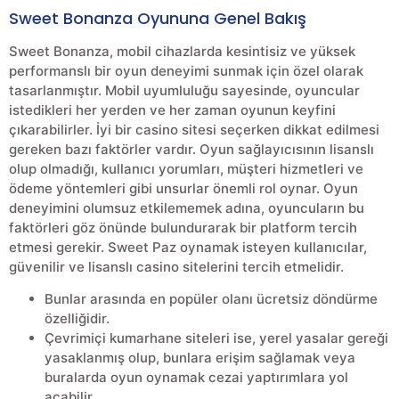
Sweet Bonanza Oyununa Genel Bakış
Sweet Bonanza, mobil cihazlarda kesintisiz ve yüksek
performanslı bir oyun deneyimi sunmak için özel olarak
tasarlanmıştır. Mobil uyumluluğu sayesinde, oyuncular
istedikleri her yerden ve her zaman oyunun keyfini
çıkarabilirler. İyi bir casino sitesi seçerken dikkat edilmesi
gereken bazı faktörler vardır. Oyun sağlayıcısının lisanslı
olup olmadığı, kullanıcı yorumları, müşteri hizmetleri ve
ödeme yöntemleri gibi unsurlar önemli rol oynar. Oyun
deneyimini olumsuz etkilememek adına, oyuncuların bu
faktörleri göz önünde bulundurarak bir platform tercih
etmesi gerekir. Sweet Paz oynamak isteyen kullanıcılar,
güvenilir ve lisanslı casino sitelerini tercih etmelidir.
Bunlar arasında en popüler olanı ücretsiz döndürme
özelliğidir.
Çevrimiçi kumarhane siteleri ise, yerel yasalar gereği
yasaklanmış olup, bunlara erişim sağlamak veya
buralarda oyun oynamak cezai yaptırımlara yol
açabilir.