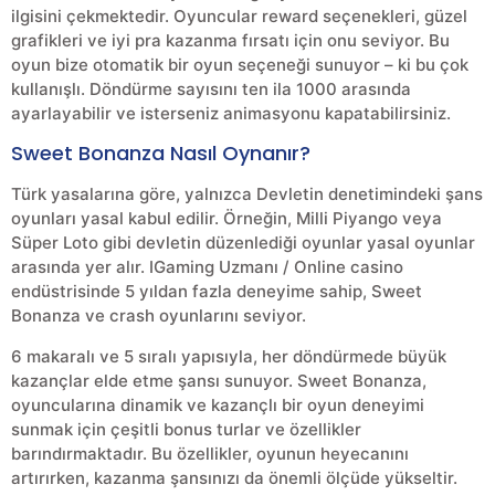
ilgisini çekmektedir. Oyuncular reward seçenekleri, güzel
grafikleri ve iyi pra kazanma fırsatı için onu seviyor. Bu
oyun bize otomatik bir oyun seçeneği sunuyor – ki bu çok
kullanışlı. Döndürme sayısını ten ila 1000 arasında
ayarlayabilir ve isterseniz animasyonu kapatabilirsiniz.
Sweet Bonanza Nasıl Oynanır?
Türk yasalarına göre, yalnızca Devletin denetimindeki şans
oyunları yasal kabul edilir. Örneğin, Milli Piyango veya
Süper Loto gibi devletin düzenlediği oyunlar yasal oyunlar
arasında yer alır. IGaming Uzmanı / Online casino
endüstrisinde 5 yıldan fazla deneyime sahip, Sweet
Bonanza ve crash oyunlarını seviyor.
6 makaralı ve 5 sıralı yapısıyla, her döndürmede büyük
kazançlar elde etme şansı sunuyor. Sweet Bonanza,
oyuncularına dinamik ve kazançlı bir oyun deneyimi
sunmak için çeşitli bonus turlar ve özellikler
barındırmaktadır. Bu özellikler, oyunun heyecanını
artırırken, kazanma şansınızı da önemli ölçüde yükseltir.