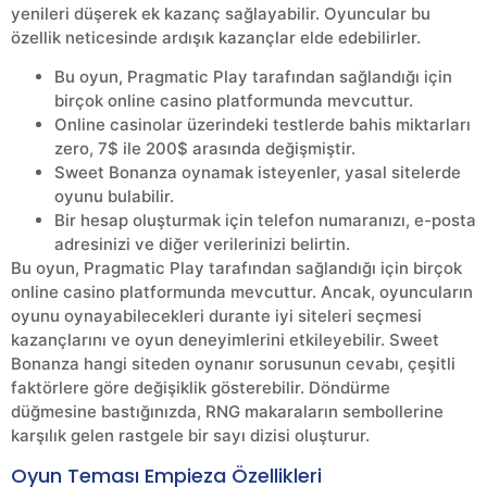
yenileri düşerek ek kazanç sağlayabilir. Oyuncular bu
özellik neticesinde ardışık kazançlar elde edebilirler.
Bu oyun, Pragmatic Play tarafından sağlandığı için
birçok online casino platformunda mevcuttur.
Online casinolar üzerindeki testlerde bahis miktarları
zero, 7$ ile 200$ arasında değişmiştir.
Sweet Bonanza oynamak isteyenler, yasal sitelerde
oyunu bulabilir.
Bir hesap oluşturmak için telefon numaranızı, e-posta
adresinizi ve diğer verilerinizi belirtin.
Bu oyun, Pragmatic Play tarafından sağlandığı için birçok
online casino platformunda mevcuttur. Ancak, oyuncuların
oyunu oynayabilecekleri durante iyi siteleri seçmesi
kazançlarını ve oyun deneyimlerini etkileyebilir. Sweet
Bonanza hangi siteden oynanır sorusunun cevabı, çeşitli
faktörlere göre değişiklik gösterebilir. Döndürme
düğmesine bastığınızda, RNG makaraların sembollerine
karşılık gelen rastgele bir sayı dizisi oluşturur.
Oyun Teması Empieza Özellikleri