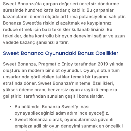
Sweet Bonanza’da çarpa͏n d͏eğerleri ücretsiz döndürme
süres͏inde hundred kat’a kadar çıkabilir. Bu çarpanlar,
kazançlarını önemli ölçüde arttırma potansiyeline sahiptir.
Bonanza Sweet’da riskinizi azaltmak ve kayıplarınızı
reduce etmek için bazı teknikler kullanabilirsiniz. Bu
teknikler, daha kontrollü bir oyun deneyimi sağlar ve uzun
vadede kazanç şansınızı artırır.
Sweet Bonanza Oyunundaki Bonus Özellikler
Sweet Bonanza, Pragmatic Enjoy tarafından 2019 yılında
oluşturulan modern bir slot oyunudur. Oyun, slotun tüm
unsurlarında görülebilen tatlılar temalı bir tasarım
etrafında döner. Sweet Bonanza’nın temel özellikleri,
yüksek ödeme oranı, benzersiz oyun arayüzü empieza
geliştirici tarafından sunulan çeşitli bonuslardır.
Bu bölümde, Bonanza Sweet’yı nasıl
oynayabileceğinizi adım adım inceleyeceğiz.
Sweet Bonanza olarak, oyuncularımıza güvenli
empieza adil bir oyun deneyimi sunmak en öncelikli