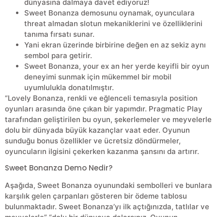
dünyasına dalmaya davet ediyoruz!
Sweet Bonanza demosunu oynamak, oyunculara
threat almadan slotun mekaniklerini ve özelliklerini
tanıma fırsatı sunar.
Yani ekran üzerinde birbir͏ine de͏ğen en az sekiz aynı
sembol para getirir.
Sweet Bonanza, your ex an her yerde keyifli bir oyun
deneyimi sunmak için mükemmel bir mobil
uyumlulukla donatılmıştır.
“Lovely Bonanza, renkli ve eğlenceli temasıyla position
oyunları arasında öne çıkan bir yapımdır. Pragmatic Play
tarafından geliştirilen bu oyun, şekerlemeler ve meyvelerle
dolu bir dünyada büyük kazançlar vaat eder. Oyunun
sunduğu bonus özellikler ve ücretsiz döndürmeler,
oyuncuların ilgisini çekerken kazanma şansını da artırır.
Sweet Bonanza Demo Nedir?
Aşağıda, Sweet Bonanza oyunundaki sembolleri ve bunlara
karşılık gelen çarpanları gösteren bir ödeme tablosu
bulunmaktadır. Sweet Bonanza’yı ilk açtığınızda, tatlılar ve