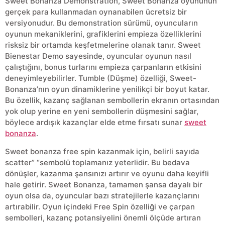
Sweet Bonanza Demonstration, Sweet Bonanza oyununun
gerçek para kullanmadan oynanabilen ücretsiz bir
versiyonudur. Bu demonstration sürümü, oyuncuların
oyunun mekaniklerini, grafiklerini empieza özelliklerini
risksiz bir ortamda keşfetmelerine olanak tanır. Sweet
Bienestar Demo sayesinde, oyuncular oyunun nasıl
çalıştığını, bonus turlarını empieza çarpanların etkisini
deneyimleyebilirler. Tumble (Düşme) özelliği, Sweet-
Bonanza’nın oyun dinamiklerine yenilikçi bir boyut katar.
Bu özellik, kazanç sağlanan sembollerin ekranın ortasından
yok olup yerine en yeni sembollerin düşmesini sağlar,
böylece ardışık kazançlar elde etme fırsatı sunar
sweet
bonanza
.
Sweet bonanza free spin kazanmak için, belirli sayıda
scatter” “sembolü toplamanız yeterlidir. Bu bedava
dönüşler, kazanma şansınızı artırır ve oyunu daha keyifli
hale getirir. Sweet Bonanza, tamamen şansa dayalı bir
oyun olsa da, oyuncular bazı stratejilerle kazançlarını
artırabilir. Oyun içindeki Free Spin özelliği ve çarpan
sembolleri, kazanç potansiyelini önemli ölçüde artıran