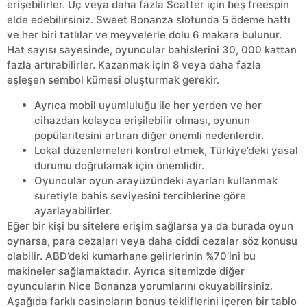
erişebilirler. Üç veya daha fazla Scatter için beş freespin
elde edebilirsiniz. Sweet Bonanza slotunda 5 ödeme hattı
ve her biri tatlılar ve meyvelerle dolu 6 makara bulunur.
Hat sayısı sayesinde, oyuncular bahislerini 30, 000 kattan
fazla artırabilirler. Kazanmak için 8 veya daha fazla
eşleşen sembol kümesi oluşturmak gerekir.
Ayrıca mobil uyumluluğu ile her yerden ve her
cihazdan kolayca erişilebilir olması, oyunun
popüla͏ritesini ͏artı͏ran diğer önemli ne͏denlerdir.
Lokal düzenlemeleri kontrol etmek, Türkiye’deki yasal
durumu doğrulamak için önemlidir.
Oyuncular oyun arayüzündeki ayarları kullanmak
suretiyle bahis seviyesini tercihlerine göre
ayarlayabilirler.
Eğer bir kişi bu sitelere erişim sağlarsa ya da burada oyun
oynarsa, para cezaları veya daha ciddi cezalar söz konusu
olabilir. ABD’deki kumarhane gelirlerinin %70’ini bu
makineler sağlamaktadır. Ayrıca sitemizde diğer
oyuncuların Nice Bonanza yorumlarını okuyabilirsiniz.
Aşağıda farklı casinoların bonus tekliflerini içeren bir tablo