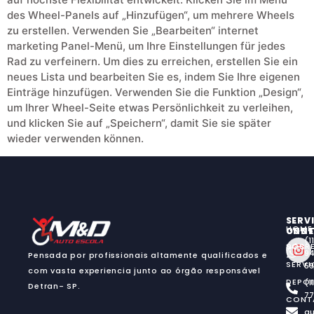
des Wheel-Panels auf „Hinzufügen“, um mehrere Wheels
zu erstellen. Verwenden Sie „Bearbeiten“ internet
marketing Panel-Menü, um Ihre Einstellungen für jedes
Rad zu verfeinern. Um dies zu erreichen, erstellen Sie ein
neues Lista und bearbeiten Sie es, indem Sie Ihre eigenen
Einträge hinzufügen. Verwenden Sie die Funktion „Design“,
um Ihrer Wheel-Seite etwas Persönlichkeit zu verleihen,
und klicken Sie auf „Speichern“, damit Sie sie später
wieder verwenden können.
SERV
HOME
CON
ONDE
(1
SOBRE NÓS
94
Pensada por profissionais altamente qualificados e
SERV
59
com vasta experiencia junto ao órgão responsável
DEPO
(1
Detran- SP.
77
CONT
a