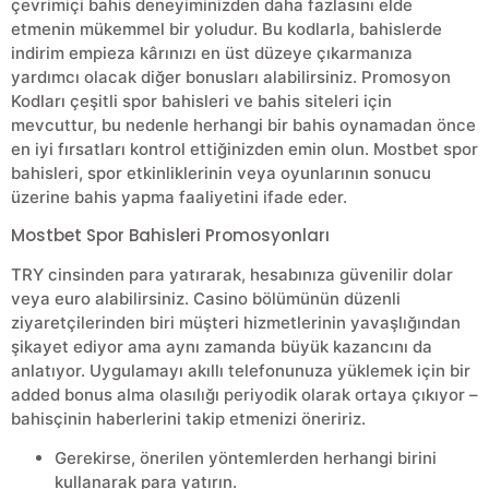
çevrimiçi bahis deneyiminizden daha fazlasını elde
etmenin mükemmel bir yoludur. Bu kodlarla, bahislerde
indirim empieza kârınızı en üst düzeye çıkarmanıza
yardımcı olacak diğer bonusları alabilirsiniz. Promosyon
Kodları çeşitli spor bahisleri ve bahis siteleri için
mevcuttur, bu nedenle herhangi bir bahis oynamadan önce
en iyi fırsatları kontrol ettiğinizden emin olun. Mostbet spor
bahisleri, spor etkinliklerinin veya oyunlarının sonucu
üzerine bahis yapma faaliyetini ifade eder.
Mostbet Spor Bahisleri Promosyonları
TRY cinsinden para yatırarak, hesabınıza güvenilir dolar
veya euro alabilirsiniz. Casino bölümünün düzenli
ziyaretçilerinden biri müşteri hizmetlerinin yavaşlığından
şikayet ediyor ama aynı zamanda büyük kazancını da
anlatıyor. Uygulamayı akıllı telefonunuza yüklemek için bir
added bonus alma olasılığı periyodik olarak ortaya çıkıyor –
bahisçinin haberlerini takip etmenizi öneririz.
Gerekirse, önerilen yöntemlerden herhangi birini
kullanarak para yatırın.