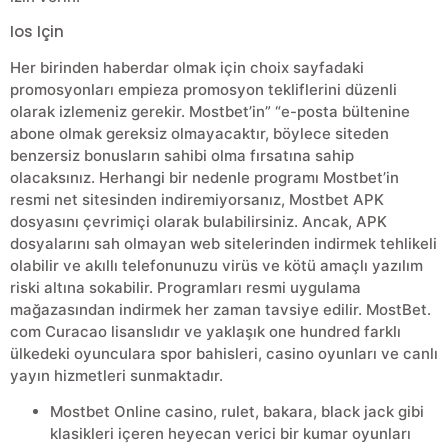
Ios Için
Her birinden haberdar olmak için choix sayfadaki
promosyonları empieza promosyon tekliflerini düzenli
olarak izlemeniz gerekir. Mostbet’in” “e-posta bültenine
abone olmak gereksiz olmayacaktır, böylece siteden
benzersiz bonusların sahibi olma fırsatına sahip
olacaksınız. Herhangi bir nedenle programı Mostbet’in
resmi net sitesinden indiremiyorsanız, Mostbet APK
dosyasını çevrimiçi olarak bulabilirsiniz. Ancak, APK
dosyalarını sah olmayan web sitelerinden indirmek tehlikeli
olabilir ve akıllı telefonunuzu virüs ve kötü amaçlı yazılım
riski altına sokabilir. Programları resmi uygulama
mağazasından indirmek her zaman tavsiye edilir. MostBet.
com Curacao lisanslıdır ve yaklaşık one hundred farklı
ülkedeki oyunculara spor bahisleri, casino oyunları ve canlı
yayın hizmetleri sunmaktadır.
Mostbet Online casino, rulet, bakara, black jack gibi
klasikleri içeren heyecan verici bir kumar oyunları