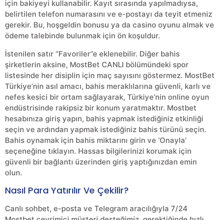
için bakiyeyi kullanabilir. Kayıt sırasında yapılmadıysa,
belirtilen telefon numarasını ve e-postayı da teyit etmeniz
gerekir. Bu, hoşgeldin bonusu ya da casino oyunu almak ve
ödeme talebinde bulunmak için ön koşuldur.
İstenilen satır “Favoriler”e eklenebilir. Diğer bahis
şirketlerin aksine, MostBet CANLI bölümündeki spor
listesinde her disiplin için maç sayısını göstermez. MostBet
Türkiye’nin asıl amacı, bahis meraklılarına güvenli, karlı ve
nefes kesici bir ortam sağlayarak, Türkiye’nin online oyun
endüstrisinde rakipsiz bir konum yaratmaktır. Mostbet
hesabınıza giriş yapın, bahis yapmak istediğiniz etkinliği
seçin ve ardından yapmak istediğiniz bahis türünü seçin.
Bahis oynamak için bahis miktarını girin ve ‘Onayla’
seçeneğine tıklayın. Hassas bilgilerinizi korumak için
güvenli bir bağlantı üzerinden giriş yaptığınızdan emin
olun.
Nasıl Para Yatırılır Ve Çekilir?
Canlı sohbet, e-posta ve Telegram aracılığıyla 7/24
Mostbet çevrimiçi müşteri desteğimiz, gerektiğinde hızlı