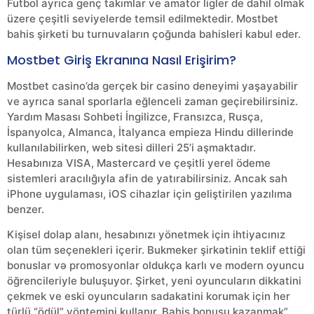
Futbol ayrıca genç takımlar ve amatör ligler de dahil olmak
üzere çeşitli seviyelerde temsil edilmektedir. Mostbet
bahis şirketi bu turnuvaların çoğunda bahisleri kabul eder.
Mostbet Giriş Ekranına Nasıl Erişirim?
Mostbet casino’da gerçek bir casino deneyimi yaşayabilir
ve ayrıca sanal sporlarla eğlenceli zaman geçirebilirsiniz.
Yardım Masası Sohbeti İngilizce, Fransızca, Rusça,
İspanyolca, Almanca, İtalyanca empieza Hindu dillerinde
kullanılabilirken, web sitesi dilleri 25’i aşmaktadır.
Hesabınıza VISA, Mastercard ve çeşitli yerel ödeme
sistemleri aracılığıyla afin de yatırabilirsiniz. Ancak sah
iPhone uygulaması, iOS cihazlar için geliştirilen yazılıma
benzer.
Kişisel dolap alanı, hesabınızı yönetmek için ihtiyacınız
olan tüm seçenekleri içerir. Bukmeker şirkətinin teklif ettiği
bonuslar və promosyonlar oldukça karlı ve modern oyuncu
öğrencileriyle buluşuyor. Şirket, yeni oyuncuların dikkatini
çekmek ve eski oyuncuların sadakatini korumak için her
türlü “ödül” yöntemini kullanır. Bahis bonusu kazanmak”