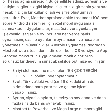
bir hesap açma sürecidir. Bu genellikle adınız, adresiniz ve
iletişim bilgileriniz gibi kişisel bilgilerinizi girmenin yanı sıra
hesabınız için bir kullanıcı adı ve şifre oluşturmayı
gerektirir. Evet, Mostbet sprained ankle treatment iOS hem
sobre Android sistemleri için özel mobil uygulamalar
sunmaktadır. Uygulamalar, masaüstü versiyonla aynı
işlevselliği sağlar ve oyuncuların her yerde bahis
oynamasını, casino oyunlarını oynamasını ve hesaplarını
yönetmesini mümkün kılar. Android uygulaması doğrudan
Mostbet web sitesinden indirilebilirken, iOS versiyonu App
Store’da mevcuttur. Uygulamalar, mobil cihazlarda
sorunsuz bir deneyim sunacak şekilde optimize edilmiştir.
En iyi slot machine makineleri “EN ÇOK TERCİH
EDİLENLER” bölümünde toplanmıştır.
Evet, Türkiye’deki ve diğer 56 ülkedeki afin de
birimlerinde para yatırma ve çekme işlemi
yapabilirsiniz.
Ayrıca, siyasi olaylara, televizyon şovlarına ve daha
fazlasına da bahis oynayabilirsiniz.
Mostbet’te Powerball ve Mega Large numbers gibi