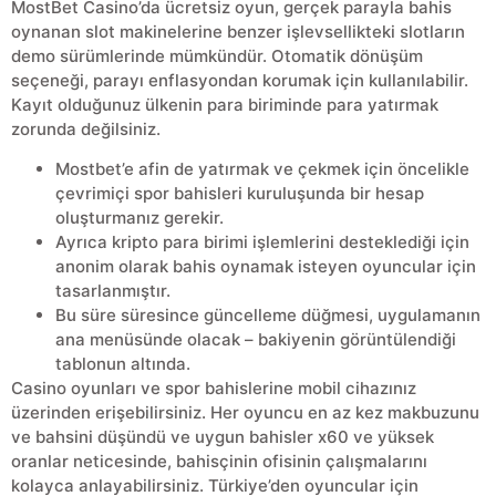
MostBet Casino’da ücretsiz oyun, gerçek parayla bahis
oynanan slot makinelerine benzer işlevsellikteki slotların
demo sürümlerinde mümkündür. Otomatik dönüşüm
seçeneği, parayı enflasyondan korumak için kullanılabilir.
Kayıt olduğunuz ülkenin para biriminde para yatırmak
zorunda değilsiniz.
Mostbet’e afin de yatırmak ve çekmek için öncelikle
çevrimiçi spor bahisleri kuruluşunda bir hesap
oluşturmanız gerekir.
Ayrıca kripto para birimi işlemlerini desteklediği için
anonim olarak bahis oynamak isteyen oyuncular için
tasarlanmıştır.
Bu süre süresince güncelleme düğmesi, uygulamanın
ana menüsünde olacak – bakiyenin görüntülendiği
tablonun altında.
Casino oyunları ve spor bahislerine mobil cihazınız
üzerinden erişebilirsiniz. Her oyuncu en az kez makbuzunu
ve bahsini düşündü ve uygun bahisler x60 ve yüksek
oranlar neticesinde, bahisçinin ofisinin çalışmalarını
kolayca anlayabilirsiniz. Türkiye’den oyuncular için