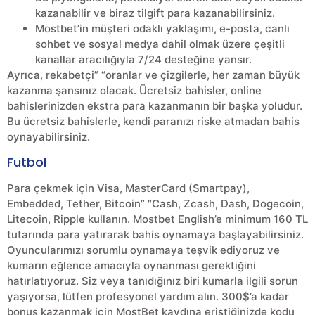
kazanabilir ve biraz tilgift para kazanabilirsiniz.
Mostbet’in müşteri odaklı yaklaşımı, e-posta, canlı
sohbet ve sosyal medya dahil olmak üzere çeşitli
kanallar aracılığıyla 7/24 desteğine yansır.
Ayrıca, rekabetçi” “oranlar ve çizgilerle, her zaman büyük
kazanma şansınız olacak. Ücretsiz bahisler, online
bahislerinizden ekstra para kazanmanın bir başka yoludur.
Bu ücretsiz bahislerle, kendi paranızı riske atmadan bahis
oynayabilirsiniz.
Futbol
Para çekmek için Visa, MasterCard (Smartpay),
Embedded, Tether, Bitcoin” “Cash, Zcash, Dash, Dogecoin,
Litecoin, Ripple kullanın. Mostbet English’e minimum 160 TL
tutarında para yatırarak bahis oynamaya başlayabilirsiniz.
Oyuncularımızı sorumlu oynamaya teşvik ediyoruz ve
kumarın eğlence amacıyla oynanması gerektiğini
hatırlatıyoruz. Siz veya tanıdığınız biri kumarla ilgili sorun
yaşıyorsa, lütfen profesyonel yardım alın. 300$’a kadar
bonus kazanmak için MostBet kaydına eriştiğinizde kodu