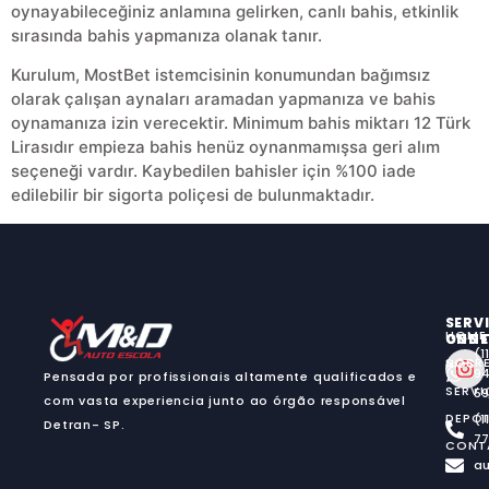
oynayabileceğiniz anlamına gelirken, canlı bahis, etkinlik
sırasında bahis yapmanıza olanak tanır.
Kurulum, MostBet istemcisinin konumundan bağımsız
olarak çalışan aynaları aramadan yapmanıza ve bahis
oynamanıza izin verecektir. Minimum bahis miktarı 12 Türk
Lirasıdır empieza bahis henüz oynanmamışsa geri alım
seçeneği vardır. Kaybedilen bahisler için %100 iade
edilebilir bir sigorta poliçesi de bulunmaktadır.
SERV
HOME
CON
ONDE
(1
SOBRE NÓS
94
Pensada por profissionais altamente qualificados e
SERV
59
com vasta experiencia junto ao órgão responsável
DEPO
(1
Detran- SP.
77
CONT
a