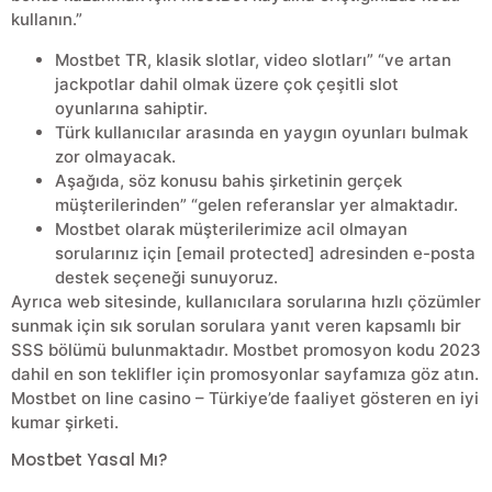
kullanın.”
Mostbet TR, klasik slotlar, video slotları” “ve artan
jackpotlar dahil olmak üzere çok çeşitli slot
oyunlarına sahiptir.
Türk kullanıcılar arasında en yaygın oyunları bulmak
zor olmayacak.
Aşağıda, söz konusu bahis şirketinin gerçek
müşterilerinden” “gelen referanslar yer almaktadır.
Mostbet olarak müşterilerimize acil olmayan
sorularınız için [email protected] adresinden e-posta
destek seçeneği sunuyoruz.
Ayrıca web sitesinde, kullanıcılara sorularına hızlı çözümler
sunmak için sık sorulan sorulara yanıt veren kapsamlı bir
SSS bölümü bulunmaktadır. Mostbet promosyon kodu 2023
dahil en son teklifler için promosyonlar sayfamıza göz atın.
Mostbet on line casino – Türkiye’de faaliyet gösteren en iyi
kumar şirketi.
Mostbet Yasal Mı?