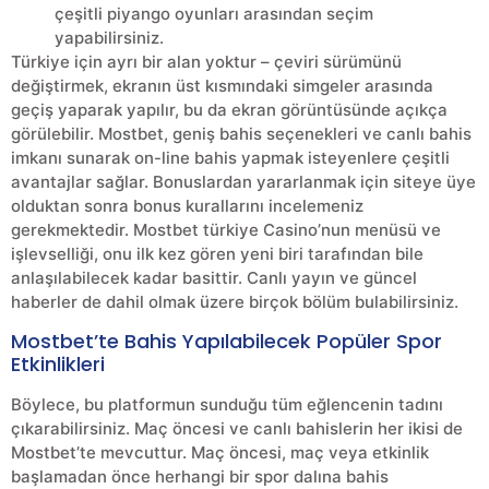
çeşitli piyango oyunları arasından seçim
yapabilirsiniz.
Türkiye için ayrı bir alan yoktur – çeviri sürümünü
değiştirmek, ekranın üst kısmındaki simgeler arasında
geçiş yaparak yapılır, bu da ekran görüntüsünde açıkça
görülebilir. Mostbet, geniş bahis seçenekleri ve canlı bahis
imkanı sunarak on-line bahis yapmak isteyenlere çeşitli
avantajlar sağlar. Bonuslardan yararlanmak için siteye üye
olduktan sonra bonus kurallarını incelemeniz
gerekmektedir. Mostbet türkiye Casino’nun menüsü ve
işlevselliği, onu ilk kez gören yeni biri tarafından bile
anlaşılabilecek kadar basittir. Canlı yayın ve güncel
haberler de dahil olmak üzere birçok bölüm bulabilirsiniz.
Mostbet’te Bahis Yapılabilecek Popüler Spor
Etkinlikleri
Böylece, bu platformun sunduğu tüm eğlencenin tadını
çıkarabilirsiniz. Maç öncesi ve canlı bahislerin her ikisi de
Mostbet’te mevcuttur. Maç öncesi, maç veya etkinlik
başlamadan önce herhangi bir spor dalına bahis