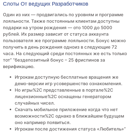
Слоты От ведущих Разработчиков
Один из них — продвигались по уровням и программе
лояльности. Также постоянным клиентам доступны
подарки на утром рождения — ото 1000 до 5000
рублей. Их размер зависит от статуса аккаунта
пользователя же программе лояльности. Бонус можно
получить в день рождения одноиз в следующие 72
часа. На следующий среди постоянных же есть только
тот” “бездепозитный бонус – 25 фриспинов за
верификацию.
Игрокам доступную бесплатные вращения же
демо-версии игр усовершенство ознакомления.
Но игры%2C представленные в портале%2C
лицензионные%2C оснащены генератором
случайных чисел.
Скачать мобильное приложение когда что нет
возможности%2C однако в ближайшем будущем
оно например появиться.
Игрокам после достижения статуса «Любитель»”