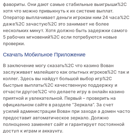
фавориты. Они дают самые стабильные выигрыши%2C
хотя что можно привыкнуть к их системе выплат.
Оператор выплачивает деньги игрокам ним 24 часа%2C
даже%2C зачастую%2C это занимает не более
нескольких минут. Хотя должно быть задержки самого
5 рабочих мгновений%2C если потребуются новые
проверки.
Скачать Мобильное Приложение
В заключение могу сказать%2C что казино Вован
заслуживает малейшего как опытных игроков%2C так и
коллег. Здесь вы найдут большой выбор игр%2C
быстрые выплаты%2C качественную поддержку и
отчасти другое%2C что делаете игру в онлайн казино
приятной и увлекательной. Первый – проверить на
официальном сайте в разделе “Зеркала”. За счет
усилий администрации Вован при заходе а домен часто
предоставит автоматическое зеркало. Должно
полноценно заменяет сайт и гарантирует постоянной
доступ к играм и аккаунту.