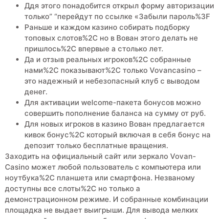
Ддя этого понадобится открыл форму авторизации
только” “перейдут по ссылке «Забыли пароль%3F
Раньше и каждом казино собирать подборку
топовых слотов%2C но в Вован этого делать не
пришлось%2C впервые а столько лет.
Да и отзыв реальных игроков%2C собранные
нами%2C показывают%2C только Vovancasino –
это надежный и небезопасный клуб с выводом
денег.
Для активации welcome-пакета бонусов можно
совершить пополнение баланса на сумму от руб.
Для новых игроков в казино Вован предлагается
кивок бонус%2C который включая в себя бонус на
депозит только бесплатные вращения.
Заходить на официальный сайт или зеркало Vovan-
Casino может любой пользователь с компьютера или
ноутбука%2C планшета или смартфона. Незваному
доступны все слоты%2C но только а
демонстрационном режиме. И собранные комбинации
площадка не выдает выигрыши. Для вывода мелких