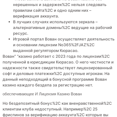
нерешенных и задержек%2C нельзя следовать
правилам сайта%2C и одно одним них –
верификация аккаунта.
В лучших случаях используются зеркала –
альтернативные домены%2C ведущие на рабочий
ресурс.
Игровой портал Вован осуществляет деятельность
и основании лицензии No365%2FJAZ%2C
выданной регулятором Кюрасао.
Вован” “казино работает с 2023 года по лицензии%2C
полученной в юрисдикции Кюрасао. О него честности и
надежности также свидетельствует лицензированный
софт и деловые платежки%2C доступные игрокам. На
данный неподходящий в бонусной программе Вован
казино каждого бездепа за регистрацию нет.
обеспечивающее И Лицензия Казино Вован
Но бездепозитный бонус%2C как вненравственной%2C
клиентам клуба недоступный. Например%2C 25
фриспинов за верификацию аккаунта%2C которые вы