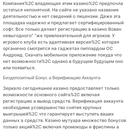
Компания%2C владеющая этим казино%2C предпочла
остаться непонятной. На сайте не указано название
деятельностью и нет сведений о лицензии. Даже эта
площадка надежно и предлагает сертифицированный
софт. Все только делает регистрацию в казино Вован
невыгодного” “же привлекательной для игроков. У
игрового клуба есть адаптивная версия%2C которая
органично смотрится на гаджетах пиппардом ОС
Андроид. Скачать мобильное приложение покуда что
нет возможности%2C однако в будущем будущем оно
или появиться.
Бездепозитный Бонус а Верификацию Аккаунта
Зеркало сегодняшнее казино предоставляет только
возможности основного сайта%2C включая
регистрацию а вывод средств. Верификация аккаунта
необходима усовершенство снятия крупных
выигрышей%2C что гарантирует выступить ваших
данных а средств. Казино мутуара множество бонусов
только акций%2C включая промокоды и фриспины а