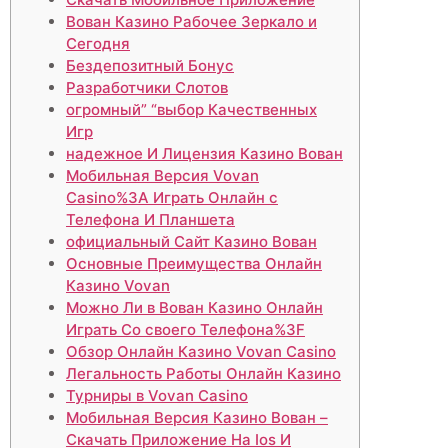
Вован Казино Рабочее Зеркало и
Сегодня
Бездепозитный Бонус
Разработчики Слотов
огромный” “выбор Качественных
Игр
надежное И Лицензия Казино Вован
Мобильная Версия Vovan
Casino%3A Играть Онлайн с
Телефона И Планшета
официальный Сайт Казино Вован
Основные Преимущества Онлайн
Казино Vovan
Можно Ли в Вован Казино Онлайн
Играть Со своего Телефона%3F
Обзор Онлайн Казино Vovan Casino
Легальность Работы Онлайн Казино
Турниры в Vovan Casino
Мобильная Версия Казино Вован –
Скачать Приложение На Ios И