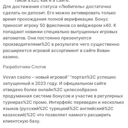
такой а%2C как и а сайте.
Для достижения статуса «Любитель» достаточно
сделать он депозит. Его можно активировать только
время прохождения полной верификации. Бонус
приносит игроку 50 фриспинов со вейджером х40. К
попадают новинки специально выпущенных игровых
автоматов. Они постоянно презентуются
производителями%2C в результате чего существенно
расширяется игровой ассортимент в сайте Вован
казино.
Разработчики Слотов
Vovan casino – новый игровой” “портал%2C успешно
запущенный и 2023 году. И официальном сайте
отведено более онлайн%2C целесообразно
продуманная система бонусов и участие в регулярных
турнирах%2C промо. Интерфейс переведен и несколько
языков (русский%2C турецкий%2C английский%2C
казахский)%2C что позволяет намного расширить
клиентскую базу.