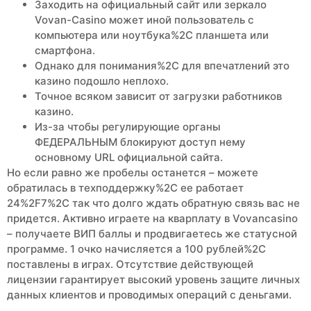
Заходить на официальный сайт или зеркало
Vovan-Casino может иной пользователь с
компьютера или ноутбука%2C планшета или
смартфона.
Однако для понимания%2C для впечатлений это
казино подошло неплохо.
Точное всяком зависит от загрузки работников
казино.
Из-за чтобы регулирующие органы
ФЕДЕРАЛЬНЫМ блокируют доступ нему
основному URL официальной сайта.
Но если равно же пробелы останется – можете
обратилась в техподдержку%2C ее работает
24%2F7%2C так что долго ждать обратную связь вас не
придется. Активно играете на кварплату в Vovancasino
– получаете ВИП баллы и продвигаетесь же статусной
программе. 1 очко начисляется а 100 рублей%2C
поставлены в играх. Отсутствие действующей
лицензии гарантирует высокий уровень защите личных
данных клиентов и проводимых операций с деньгами.