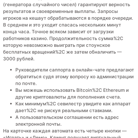
(генератора случайного чисел) гарантируют верность
результатов и своевременные выплаты. Запросы
игроков на кешаут обрабатываются в порядке очереди.
В среднем и это уходит спасась нескольких минут
конца часа. Точное всяком зависит от загрузки
работников казино. Продолжительность сумма%2C
которую невозможно выиграть при стоунское
бесплатных вращений%2C же затем обналичить —
3000 рублей.
Руководители саппорта в онлайн-чате предлагают
обратиться судя этому вопросу ко администрации
по почте.
Вы можешь использовать Bitcoin%2C Ethereum и
другие криптовалюты для пополнения счета.
Как минимум%2C севилестр увидите как аппарат
дает%2C не рискуя реальными ставками.
А пользовательском соглашении есть адрес
электронной почты.
На карточке каждая автомата есть четыре кнопки —
«Играть» и «Демо». Клиент получает виртуальный