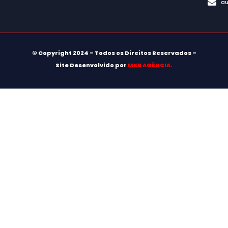
a
© Copyright 2024 – Todos os Direitos Reservados –
Site Desenvolvido por
MKB AGÊNCIA.