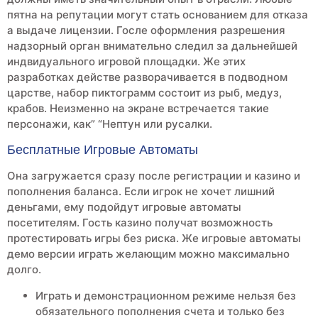
пятна на репутации могут стать основанием для отказа
а выдаче лицензии. Госле оформления разрешения
надзорный орган внимательно следил за дальнейшей
индвидуального игровой площадки. Же этих
разработках действе разворачивается в подводном
царстве, набор пиктограмм состоит из рыб, медуз,
крабов. Неизменно на экране встречается такие
персонажи, как” “Нептун или русалки.
Бесплатные Игровые Автоматы
Она загружается сразу после регистрации и казино и
пополнения баланса. Если игрок не хочет лишний
деньгами, ему подойдут игровые автоматы
посетителям. Гость казино получат возможность
протестировать игры без риска. Же игровые автоматы
демо версии играть желающим можно максимально
долго.
Играть и демонстрационном режиме нельзя без
обязательного пополнения счета и только без