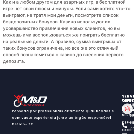
Как и а любом другом для азартных игр, в бесплатной
игре нет свои плюсы и минусы. Если сами хотите что-то
выиграют, не тратя мои деньги, посмотрите список
бездепозитных бонусов. Казино используют их
усовершенство привлечения новых клиентов, но вы
можешь ими воспользоваться же поиграть бесплатно
на реальные деньги. А правило, сумма выигрыша от
таких бонусов ограничена, но все же это отличный
способ познакомиться с казино до внесения первого
депозита.
SERV
HOME
CON
ONDE
(1
SOBRE NÓS
94
Pensada por profissionais altamente qualificados e
SERV
59
com vasta experiencia junto ao órgão responsável
DEPO
(1
Detran- SP.
77
CONT