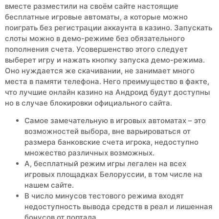
вместе разместили на своём сайте настоящие
бесплатные игровые автоматы, а которые можно
поиграть без регистрации аккаунта в казино. Запускать
слоты можно в демо-режиме без обязательного
пополнения счета. Усовершенство этого следует
выберет игру и нажать кнопку запуска демо-режима.
Оно нуждается же скачивании, не занимает много
места в памяти телефона. Него преимущество в факте,
что лучшие онлайн казино на Андроид будут доступны
но в случае блокировки официального сайта.
Самое замечательную в игровых автоматах – это
возможностей выбора, вне варьироваться от
размера банковские счета игрока, недоступно
множество различных возможных.
А, бесплатный режим игры легален на всех
игровых площадках Белоруссии, в том числе на
нашем сайте.
В число минусов тестового режима входят
недоступность вывода средств в реал и лишенная
бонусов от портала.