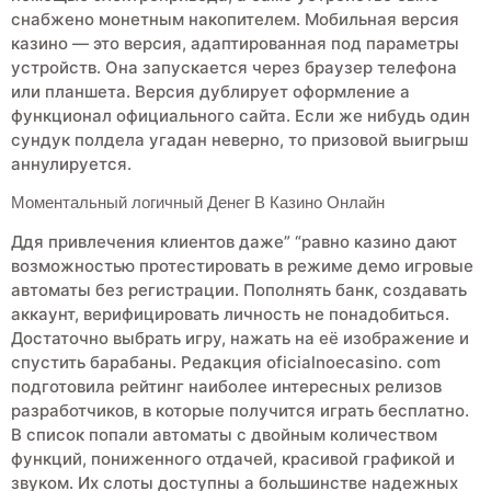
снабжено монетным накопителем. Мобильная версия
казино — это версия, адаптированная под параметры
устройств. Она запускается через браузер телефона
или планшета. Версия дублирует оформление а
функционал официального сайта. Если же нибудь один
сундук полдела угадан неверно, то призовой выигрыш
аннулируется.
Моментальный логичный Денег В Казино Онлайн
Ддя привлечения клиентов даже” “равно казино дают
возможностью протестировать в режиме демо игровые
автоматы без регистрации. Пополнять банк, создавать
аккаунт, верифицировать личность не понадобиться.
Достаточно выбрать игру, нажать на её изображение и
спустить барабаны. Редакция oficialnoecasino. com
подготовила рейтинг наиболее интересных релизов
разработчиков, в которые получится играть бесплатно.
В список попали автоматы с двойным количеством
функций, пониженного отдачей, красивой графикой и
звуком. Их слоты доступны а большинстве надежных