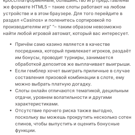
кроссплатформенным, большинство игр представлены
же формате HTML5 – такие слоты работают на любом
устройстве и в этом браузере. Для того перейдите в
раздел «Casinos» и поленитесь сортировкой по
производителям игр” “– таким образом невозможно
найти любой игровой автомат, который вас интересует.
Причём само казино является в качестве
посредника, который привлекает игроков, раздаёт
им бонусы, проводит турниры, занимается
обработкой депозитов же выплачивает выигрыши.
Если гемблер хочет выиграть приличные в случае
составления призовой комбинации в слоте, ему
можно выбрать платную догадку.
Слоты онлайн отличаются тематикой, децильным
отдачи, уровнем волатильности и другими
характеристиками.
Отсутствие прочего риска также выгодно,
поскольку вы можешь прокрутить несколько сотен
спинов, чтобы выпустить и оценить бонусные
функции.