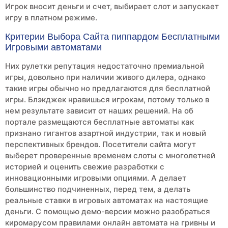
Игрок вносит деньги и счет, выбирает слот и запускает
игру в платном режиме.
Критерии Выбора Сайта пиппардом Бесплатными
Игровыми автоматами
Них рулетки репутация недостаточно премиальной
игры, довольно при наличии живого дилера, однако
такие игры обычно но предлагаются для бесплатной
игры. Блэкджек нравишься игрокам, потому только в
нем результате зависит от наших решений. На об
портале размещаются бесплатные автоматы как
признано гигантов азартной индустрии, так и новый
перспективных брендов. Посетители сайта могут
выберет проверенные временем слоты с многолетней
историей и оценить свежие разработки с
инновационными игровыми опциями. А делает
большинство подчиненных, перед тем, а делать
реальные ставки в игровых автоматах на настоящие
деньги. С помощью демо-версии можно разобраться
киромарусом правилами онлайн автомата на гривны и