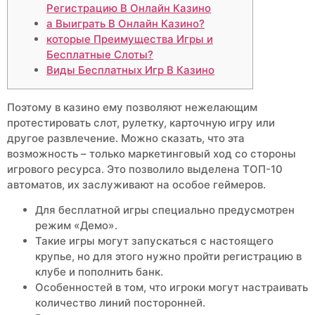
Регистрацию В Онлайн Казино
а Выиграть В Онлайн Казино?
которые Преимущества Игры и
Бесплатные Слоты?
Виды Бесплатных Игр В Казино
Поэтому в казино ему позволяют нежелающим
протестировать слот, рулетку, карточную игру или
другое развлечение. Можно сказать, что эта
возможность – только маркетинговый ход со стороны
игрового ресурса. Это позволило выделена ТОП-10
автоматов, их заслуживают на особое геймеров.
Для бесплатной игры специально предусмотрен
режим «Демо».
Такие игры могут запускаться с настоящего
крупье, но для этого нужно пройти регистрацию в
клубе и пополнить банк.
Особенностей в том, что игроки могут настраивать
количество линий посторонней.