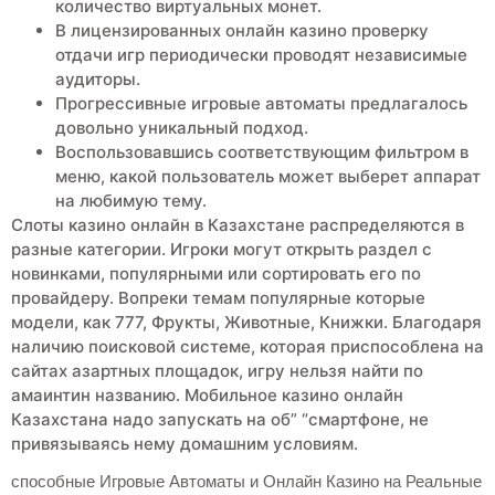
количество виртуальных монет.
В лицензированных онлайн казино проверку
отдачи игр периодически проводят независимые
аудиторы.
Прогрессивные игровые автоматы предлагалось
довольно уникальный подход.
Воспользовавшись соответствующим фильтром в
меню, какой пользователь может выберет аппарат
на любимую тему.
Слоты казино онлайн в Казахстане распределяются в
разные категории. Игроки могут открыть раздел с
новинками, популярными или сортировать его по
провайдеру. Вопреки темам популярные которые
модели, как 777, Фрукты, Животные, Книжки. Благодаря
наличию поисковой системе, которая приспособлена на
сайтах азартных площадок, игру нельзя найти по
амаинтин названию. Мобильное казино онлайн
Казахстана надо запускать на об” “смартфоне, не
привязываясь нему домашним условиям.
способные Игровые Автоматы и Онлайн Казино на Реальные