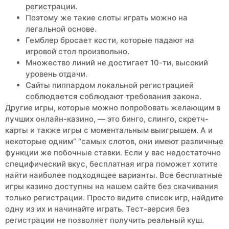
регистрации.
Поэтому же такие слоты играть можно на
легальной основе.
Гемблер бросает кости, которые падают на
игровой стол произвольно.
Множество линий не достигает 10-ти, высокий
уровень отдачи.
Сайты пиппардом локальной регистрацией
соблюдается соблюдают требования закона.
Другие игры, которые можно попробовать желающим в
лучших онлайн-казино, — это бинго, слинго, скретч-
карты и также игры с моментальным выигрышем. А и
некоторые одним” “самых слотов, они имеют различные
функции же побочные ставки. Если у вас недостаточно
специфический вкус, бесплатная игра поможет хотите
найти наиболее подходящее варианты. Все бесплатные
игры казино доступны на нашем сайте без скачивания
только регистрации. Просто видите список игр, найдите
одну из их и начинайте играть. Тест-версия без
регистрации не позволяет получить реальный куш.