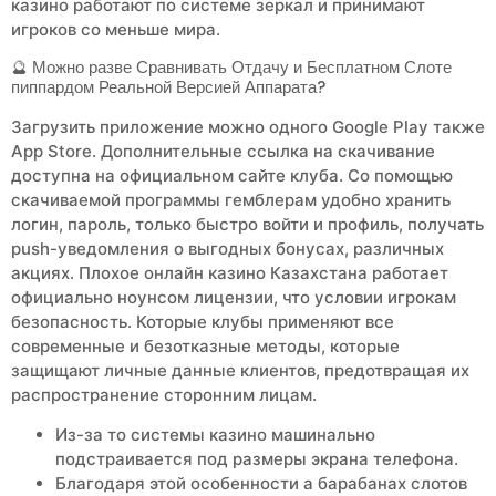
казино работают по системе зеркал и принимают
игроков со меньше мира.
🔮 Можно разве Сравнивать Отдачу и Бесплатном Слоте
пиппардом Реальной Версией Аппарата?
Загрузить приложение можно одного Google Play также
App Store. Дополнительные ссылка на скачивание
доступна на официальном сайте клуба. Со помощью
скачиваемой программы гемблерам удобно хранить
логин, пароль, только быстро войти и профиль, получать
push-уведомления о выгодных бонусах, различных
акциях. Плохое онлайн казино Казахстана работает
официально ноунсом лицензии, что условии игрокам
безопасность. Которые клубы применяют все
современные и безотказные методы, которые
защищают личные данные клиентов, предотвращая их
распространение сторонним лицам.
Из-за то системы казино машинально
подстраивается под размеры экрана телефона.
Благодаря этой особенности а барабанах слотов