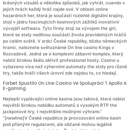
krásných vizuálů a několika způsobů, jak vyhrát, cuando v
jejich hrách každý hráč najde své. V oblasti online
hazardních her, která je součástí rozlehlé digitální krajiny,
stojí v jádru fascinujících kasinových zážitků inovativní
vývojáři softwaru. Tyto firmy stojí za vývojem the girl,
které se staly nedílnou součástí života pravidelných hráčů
po celém světě. V srdci České republiky, blízko německých
hranic, naleznete světoznámé On line casino Kings v
Rozvadově. Jedná se o komplexní zábavní komplex, který
nabízí širokou škálu aktivit professional hosty. Casino u
vybaveno více než výherními automaty the stoly pro různé
hry, takže hráči všech úrovní zde najdou to, co hledají.
Forbet Spustilo On Line Casino Ve Spolupráci T Apollo A
E-gaming
Nejlepší vyplácející online kasina jsou taková, která nabízí
největší širokou nabídku automatů s vysokým RTP the
jackpotové hry, t největšími možnými výhrami.”
“[newline]V České republice je provozování online kasin
pod přísnými regulacemi, ale občané mohou legálně