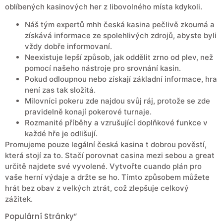
oblíbených kasinových her z libovolného místa kdykoli.
Náš tým expertů mhh česká kasina pečlivě zkoumá a
získává informace ze spolehlivých zdrojů, abyste byli
vždy dobře informovaní.
Neexistuje lepší způsob, jak oddělit zrno od plev, než
pomocí našeho nástroje pro srovnání kasin.
Pokud odloupnou nebo získají základní informace, hra
není zas tak složitá.
Milovníci pokeru zde najdou svůj ráj, protože se zde
pravidelně konají pokerové turnaje.
Rozmanité příběhy a vzrušující doplňkové funkce v
každé hře je odlišují.
Promujeme pouze legální česká kasina t dobrou pověstí,
která stojí za to. Stačí porovnat casina mezi sebou a great
určitě najdete své vyvolené. Vytvořte cuando plán pro
vaše herní výdaje a držte se ho. Tímto způsobem můžete
hrát bez obav z velkých ztrát, což zlepšuje celkový
zážitek.
Populární Stránky”