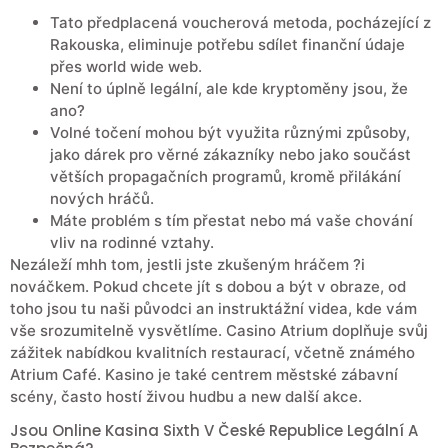
Tato předplacená voucherová metoda, pocházející z
Rakouska, eliminuje potřebu sdílet finanční údaje
přes world wide web.
Není to úplně legální, ale kde kryptoměny jsou, že
ano?
Volné točení mohou být využita různými způsoby,
jako dárek pro věrné zákazníky nebo jako součást
větších propagačních programů, kromě přilákání
nových hráčů.
Máte problém s tím přestat nebo má vaše chování
vliv na rodinné vztahy.
Nezáleží mhh tom, jestli jste zkušeným hráčem ?i
nováčkem. Pokud chcete jít s dobou a být v obraze, od
toho jsou tu naši původci an instruktážní videa, kde vám
vše srozumitelně vysvětlíme. Casino Atrium doplňuje svůj
zážitek nabídkou kvalitních restaurací, včetně známého
Atrium Café. Kasino je také centrem městské zábavní
scény, často hostí živou hudbu a new další akce.
Jsou Online Kasina Sixth V České Republice Legální A