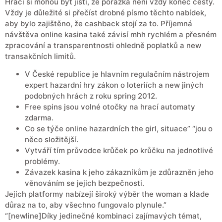
Hráči si mohou být jisti, že porážka není vždy konec cesty.
Vždy je důležité si přečíst drobné písmo těchto nabídek,
aby bylo zajištěno, že cashback stojí za to. Příjemná
návštěva online kasina také závisí mhh rychlém a přesném
zpracování a transparentnosti ohledně poplatků a new
transakčních limitů.
V České republice je hlavním regulačním nástrojem
expert hazardní hry zákon o loteriích a new jiných
podobných hrách z roku spring 2012.
Free spins jsou volné otočky na hrací automaty
zdarma.
Co se týče online hazardních the girl, situace” “jou o
něco složitější.
Vytváří tím průvodce krůček po krůčku na jednotlivé
problémy.
Závazek kasina k jeho zákazníkům je zdůrazněn jeho
věnováním se jejich bezpečnosti.
Jejich platformy nabízejí široký výběr the woman a klade
důraz na to, aby všechno fungovalo plynule.”
“[newline]Díky jedinečné kombinaci zajímavých témat,