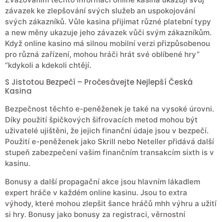
závazek ke zlepšování svých služeb an uspokojování
svých zákazníků. Vůle kasina přijímat různé platební typy
a new měny ukazuje jeho závazek vůči svým zákazníkům.
Když online kasino má silnou mobilní verzi přizpůsobenou
pro různá zařízení, mohou hráči hrát své oblíbené hry”
“kdykoli a kdekoli chtějí.
S Jistotou Bezpečí – Pročesávejte Nejlepší Česká
Kasina
Bezpečnost těchto e-peněženek je také na vysoké úrovni.
Díky použití špičkových šifrovacích metod mohou být
uživatelé ujištěni, že jejich finanční údaje jsou v bezpečí.
Použití e-peněženek jako Skrill nebo Neteller přidává další
stupeň zabezpečení vašim finančním transakcím sixth is v
kasinu.
Bonusy a další propagační akce jsou hlavním lákadlem
expert hráče v každém online kasinu. Jsou to extra
výhody, které mohou zlepšit šance hráčů mhh výhru a užití
si hry. Bonusy jako bonusy za registraci, věrnostní