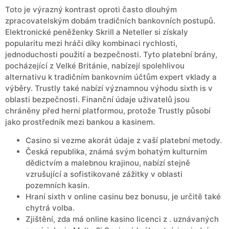
Toto je výrazný kontrast oproti často dlouhým
zpracovatelským dobám tradičních bankovních postupů.
Elektronické peněženky Skrill a Neteller si získaly
popularitu mezi hráči díky kombinaci rychlosti,
jednoduchosti použití a bezpečnosti. Tyto platební brány,
pocházející z Velké Británie, nabízejí spolehlivou
alternativu k tradičním bankovním účtům expert vklady a
výběry. Trustly také nabízí významnou výhodu sixth is v
oblasti bezpečnosti. Finanční údaje uživatelů jsou
chráněny před herní platformou, protože Trustly působí
jako prostředník mezi bankou a kasinem.
Casino si vezme akorát údaje z vaší platební metody.
Česká republika, známá svým bohatým kulturním
dědictvím a malebnou krajinou, nabízí stejně
vzrušující a sofistikované zážitky v oblasti
pozemních kasin.
Hraní sixth v online casinu bez bonusu, je určitě také
chytrá volba.
Zjištění, zda má online kasino licenci z . uznávaných