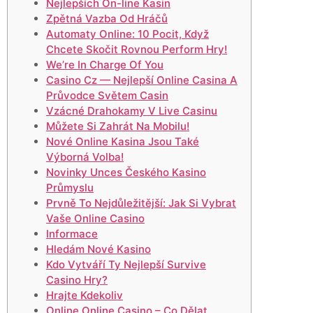
Nejlepších On-line Kasin
Zpětná Vazba Od Hráčů
Automaty Online: 10 Pocit, Když
Chcete Skočit Rovnou Perform Hry!
We’re In Charge Of You
Casino Cz — Nejlepší Online Casina A
Průvodce Světem Casin
Vzácné Drahokamy V Live Casinu
Můžete Si Zahrát Na Mobilu!
Nové Online Kasina Jsou Také
Výborná Volba!
Novinky Unces Českého Kasino
Průmyslu
Prvně To Nejdůležitější: Jak Si Vybrat
Vaše Online Casino
Informace
Hledám Nové Kasino
Kdo Vytváří Ty Nejlepší Survive
Casino Hry?
Hrajte Kdekoliv
Online Online Casino – Co Dělat,