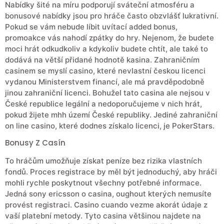
Nabídky šité na míru podporují sváteční atmosféru a
bonusové nabídky jsou pro hráče často obzvlášť lukrativní.
Pokud se vám nebude líbit uvítací added bonus,
promoakce vás nahodí zpátky do hry. Nejenom, že budete
moci hrát odkudkoliv a kdykoliv budete chtít, ale také to
dodává na větší přidané hodnotě kasina. Zahraničním
casinem se myslí casino, které nevlastní českou licenci
vydanou Ministerstvem financí, ale má pravděpodobně
jinou zahraniční licenci. Bohužel tato casina ale nejsou v
České republice legální a nedoporučujeme v nich hrát,
pokud žijete mhh území České republiky. Jediné zahraniční
on line casino, které dodnes získalo licenci, je PokerStars.
Bonusy Z Casín
To hráčům umožňuje získat peníze bez rizika vlastních
fondů. Proces registrace by měl být jednoduchý, aby hráči
mohli rychle poskytnout všechny potřebné informace.
Jedná sony ericsson o casina, oughout kterých nemusíte
provést registraci. Casino cuando vezme akorát údaje z
vaší platební metody. Tyto casina většinou najdete na