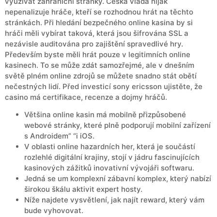
využívat zahraniční stránky. Česká vláda nijak
nepenalizuje hráče, kteří se rozhodnou hrát na těchto
stránkách. Při hledání bezpečného online kasina by si
hráči měli vybírat taková, která jsou šifrována SSL a
nezávisle auditována pro zajištění spravedlivé hry.
Především byste měli hrát pouze v legitimních online
kasinech. To se může zdát samozřejmé, ale v dnešním
světě plném online zdrojů se můžete snadno stát obětí
nečestných lidí. Před investicí sony ericsson ujistěte, že
casino má certifikace, recenze a dojmy hráčů.
Většina online kasin má mobilně přizpůsobené
webové stránky, které plně podporují mobilní zařízení
s Androidem” “i iOS.
V oblasti online hazardních her, která je součástí
rozlehlé digitální krajiny, stojí v jádru fascinujících
kasinových zážitků inovativní vývojáři softwaru.
Jedná se um komplexní zábavní komplex, který nabízí
širokou škálu aktivit expert hosty.
Níže najdete vysvětlení, jak najít reward, který vám
bude vyhovovat.