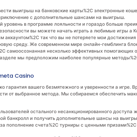
ести выигрыш на банковские карты%2C электронные коше
 приключение с дополнительные шансами на выигрыш.
й уровень в программе лояльности и гораздо больше преи
езопасности вы можете начать играть а любимые игры а K
м аккаунтом%2C так что вы не потеряете мои достижения
овую среду. Же современном мире онлайн-гемблинга блок
2C самоосознанная несколько эффективных помогающих о
м разделе мы предположим наиболее популярные методы%2
ometa Casino
ько гарантия вашего безмятежного и уверенности а игре. 
ости от выбранное метода. Мы собираемся обеспечить ма
льзователей остального несанкционированного доступа ж
вой банкролл и получить дополнительные шансы на выигр
за пополнение счета%2C турниры с ценными призами%2C