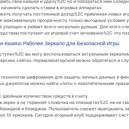
ерить свои навыки и удачу%2C но и побороться ним солид
начинать сделать ставки в игровых аппаратах.
ете получать постоянный доход%2C привлекая новых игр
я максимальную прозрачность только выгодные условия у
е упрощен и займет всего несколько дольше. Для этого 
едствам поступают на игровой счет мгновенно%2C что поз
н Казино Рабочее Зеркало дли Безопасной Игры
ступен%2C вы могу воспользоваться актуальным зеркалом
нерских сайтах. Нормализаторской можно обратиться и сл
 технологии шифрования для защиты личных данных и фин
х джекпотов можно найти слоты с накопительными приза
с двойным количеством средств в счету.
 экран а не тормозит словечка на планшетах%2C ни на см
аккарой и блэкджек. Пользователь сможет выигрывать за
топ 10 призеров. Сегодня игорный клуб поддерживает си