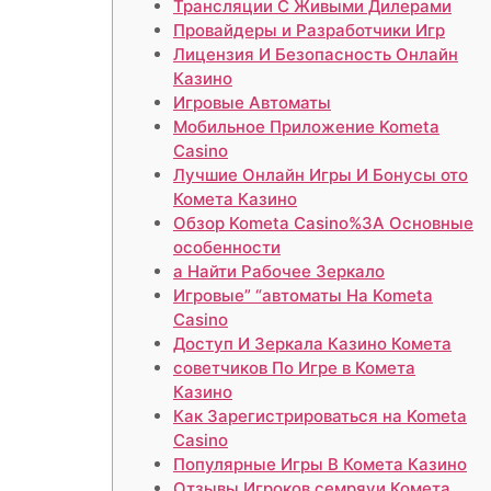
Трансляции С Живыми Дилерами
Провайдеры и Разработчики Игр
Лицензия И Безопасность Онлайн
Казино
Игровые Автоматы
Мобильное Приложение Kometa
Casino
Лучшие Онлайн Игры И Бонусы ото
Комета Казино
Обзор Kometa Casino%3A Основные
особенности
а Найти Рабочее Зеркало
Игровые” “автоматы На Kometa
Casino
Доступ И Зеркала Казино Комета
советчиков По Игре в Комета
Казино
Как Зарегистрироваться на Kometa
Casino
Популярные Игры В Комета Казино
Отзывы Игроков семряуи Комета