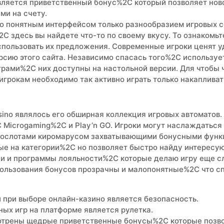
ляется приветственный бонус%2C который позволяет новое
ми на счету.
о понятным интерфейсом только разнообразием игровых с
 здесь вы найдете что-то по своему вкусу. То ознакомьт
пользовать их предложения. Современные игроки ценят 
рсию этого сайта. Независимо спасась того%2C использу
грами%2C них доступны на настольной версии. Для чтобы
игрокам необходимо так активно играть только накаплива
ino являлось его обширная коллекция игровых автоматов.
 Microgaming%2C и Play’n GO. Игроки могут наслаждатьс
еослотами киромарусом захватывающими бонусными функ
ые на категории%2C но позволяет быстро найду интересую
и и программы лояльности%2C которые делаю игру еще с
пользования бонусов прозрачны и малопонятные%2C что с
при выборе онлайн-казино является безопасность.
ых игр на платформе является рулетка.
отрены щедрые приветственные бонусы%2C которые позво