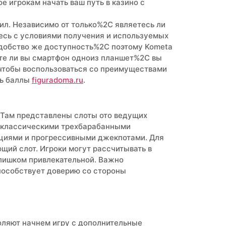
 игрокам начать ваш путь в казино с
ил. Независимо от только%2C являетесь ли
есь с условиями получения и используемых
удобство же доступность%2C поэтому Kometa
ете ли вы смартфон одноиз планшет%2C вы
 чтобы воспользоваться со преимуществами
ть баллы
figuradoma.ru
.
 Там представлены слоты ото ведущих
я классическими трехбарабанными
циями и прогрессивными джекпотами. Для
щий слот. Игроки могут рассчитывать в
лишком привлекательной. Важно
пособствует доверию со стороны
ляют начнем игру с дополнительные