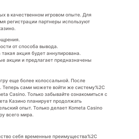
ых в качественном игровом опыте. Для
емя регистрации партнеры используют
азино.
ощрения.
мости от способа вывода.
 такая акция будет аннулирована.
ые акции и предлагает предназначены
гру еще более колоссальной. После
ы. Теперь сами можете войти же систему%2C
a Casino. Только забывайте ознакомиться с
ета Казино планирует продолжать
льский опыт. Только делает Kometa Casino
у всего мира.
енство себя временные преимущества%2C