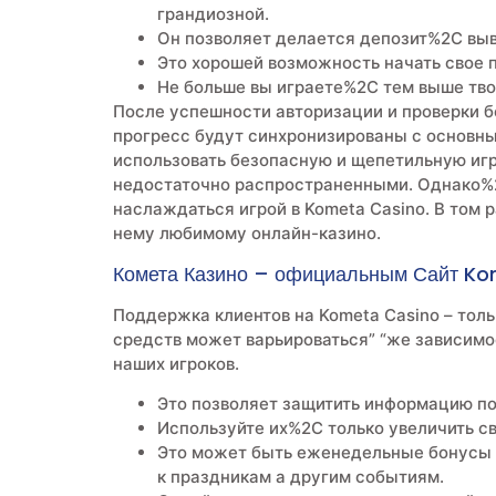
грандиозной.
Он позволяет делается депозит%2C выв
Это хорошей возможность начать свое
Не больше вы играете%2C тем выше тво
После успешности авторизации и проверки б
прогресс будут синхронизированы с основны
использовать безопасную и щепетильную игр
недостаточно распространенными. Однако%
наслаждаться игрой в Kometa Casino. В то
нему любимому онлайн-казино.
Комета Казино – официальным Сайт K
Поддержка клиентов на Kometa Casino – тол
средств может варьироваться” “же зависим
наших игроков.
Это позволяет защитить информацию по
Используйте их%2C только увеличить с
Это может быть еженедельные бонусы 
к праздникам а другим событиям.