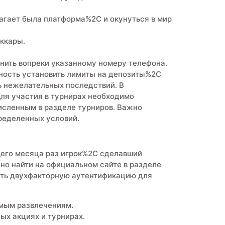
гает была платформа%2C и окунуться в мир
ккары.
онить вопреки указанному номеру телефона.
ность установить лимиты на депозиты%2C
ь нежелательных последствий. В
ля участия в турнирах необходимо
исленным в разделе турниров. Важно
ределенных условий.
щего месяца раз игрок%2C сделавший
о найти на официальном сайте в разделе
ить двухфакторную аутентификацию для
имым развлечениям.
ых акциях и турнирах.