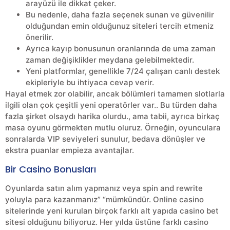
arayüzü ile dikkat çeker.
Bu nedenle, daha fazla seçenek sunan ve güvenilir
olduğundan emin olduğunuz siteleri tercih etmeniz
önerilir.
Ayrıca kayıp bonusunun oranlarında de uma zaman
zaman değişiklikler meydana gelebilmektedir.
Yeni platformlar, genellikle 7/24 çalışan canlı destek
ekipleriyle bu ihtiyaca cevap verir.
Hayal etmek zor olabilir, ancak bölümleri tamamen slotlarla
ilgili olan çok çeşitli yeni operatörler var.. Bu türden daha
fazla şirket olsaydı harika olurdu., ama tabii, ayrıca birkaç
masa oyunu görmekten mutlu oluruz. Örneğin, oyunculara
sonralarda VIP seviyeleri sunulur, bedava dönüşler ve
ekstra puanlar empieza avantajlar.
Bir Casino Bonusları
Oyunlarda satın alım yapmanız veya spin and rewrite
yoluyla para kazanmanız” “mümkündür. Online casino
sitelerinde yeni kurulan birçok farklı alt yapıda casino bet
sitesi olduğunu biliyoruz. Her yılda üstüne farklı casino