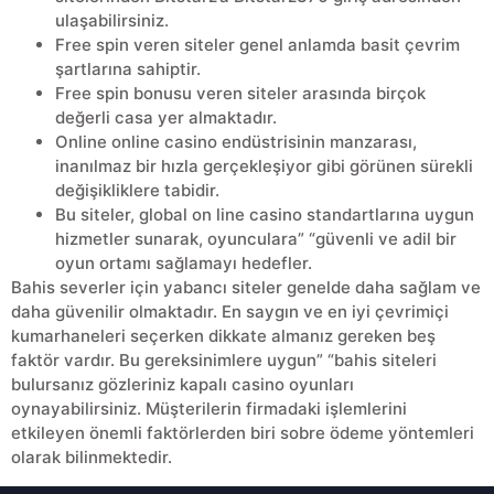
ulaşabilirsiniz.
Free spin veren siteler genel anlamda basit çevrim
şartlarına sahiptir.
Free spin bonusu veren siteler arasında birçok
değerli casa yer almaktadır.
Online online casino endüstrisinin manzarası,
inanılmaz bir hızla gerçekleşiyor gibi görünen sürekli
değişikliklere tabidir.
Bu siteler, global on line casino standartlarına uygun
hizmetler sunarak, oyunculara” “güvenli ve adil bir
oyun ortamı sağlamayı hedefler.
Bahis severler için yabancı siteler genelde daha sağlam ve
daha güvenilir olmaktadır. En saygın ve en iyi çevrimiçi
kumarhaneleri seçerken dikkate almanız gereken beş
faktör vardır. Bu gereksinimlere uygun” “bahis siteleri
bulursanız gözleriniz kapalı casino oyunları
oynayabilirsiniz. Müşterilerin firmadaki işlemlerini
etkileyen önemli faktörlerden biri sobre ödeme yöntemleri
olarak bilinmektedir.