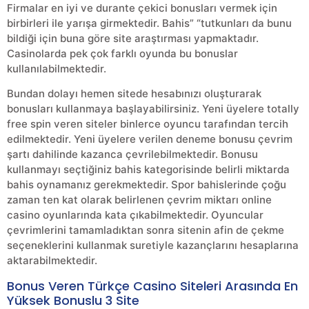
Firmalar en iyi ve durante çekici bonusları vermek için
birbirleri ile yarışa girmektedir. Bahis” “tutkunları da bunu
bildiği için buna göre site araştırması yapmaktadır.
Casinolarda pek çok farklı oyunda bu bonuslar
kullanılabilmektedir.
Bundan dolayı hemen sitede hesabınızı oluşturarak
bonusları kullanmaya başlayabilirsiniz. Yeni üyelere totally
free spin veren siteler binlerce oyuncu tarafından tercih
edilmektedir. Yeni üyelere verilen deneme bonusu çevrim
şartı dahilinde kazanca çevrilebilmektedir. Bonusu
kullanmayı seçtiğiniz bahis kategorisinde belirli miktarda
bahis oynamanız gerekmektedir. Spor bahislerinde çoğu
zaman ten kat olarak belirlenen çevrim miktarı online
casino oyunlarında kata çıkabilmektedir. Oyuncular
çevrimlerini tamamladıktan sonra sitenin afin de çekme
seçeneklerini kullanmak suretiyle kazançlarını hesaplarına
aktarabilmektedir.
Bonus Veren Türkçe Casino Siteleri Arasında En
Yüksek Bonuslu 3 Site