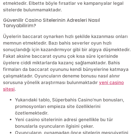
etmektedir. Elbette böyle fırsatlar ve kampanyalar legal
sitelerde bulunmamaktadır.
Güvenilir Casino Sitelerinin Adresleri Nasıl
Tanıyabilirim?
Üyelerin baccarat oynarken hızlı şekilde kazanması onları
memnun etmektedir. Bazı bahis severler oyun hızlı
sonuçlandığı için kazandırmıyor gibi bir algıya düşmektedir.
Fakat aksine baccarat oyunu çok kısa süre içerisinde
üyelere ciddi miktarlarda kazanç sağlamaktadır. Bahis
firmaları da baccarat oyununu kendi bünyelerine katmaya
çalışmaktadır. Oyuncuların deneme bonusu nasıl alınır
sorusuna yönelik araştırması bulunmaktadır
yeni casino
sitesi
.
Yukarıdaki tablo, Süperbahis Casino’nun bonusları,
promosyonları empieza site özelliklerini
özetlemektedir.
Yeni casino sitelerinin adresi genellikle bu tür
bonuslarla oyuncuların ilgisini çeker.
Oyuncuların, oynamadan önce sitelerin meşruiyetini