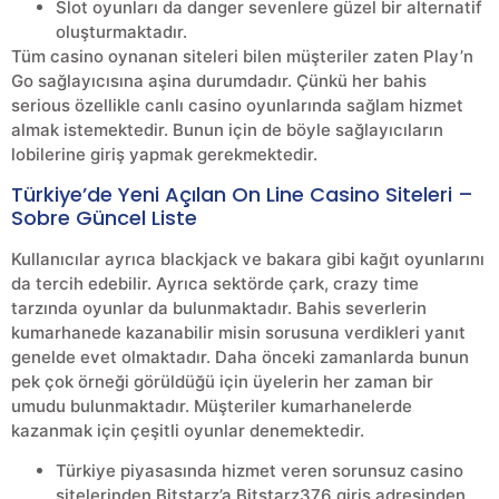
Slot oyunları da danger sevenlere güzel bir alternatif
oluşturmaktadır.
Tüm casino oynanan siteleri bilen müşteriler zaten Play’n
Go sağlayıcısına aşina durumdadır. Çünkü her bahis
serious özellikle canlı casino oyunlarında sağlam hizmet
almak istemektedir. Bunun için de böyle sağlayıcıların
lobilerine giriş yapmak gerekmektedir.
Türkiye’de Yeni Açılan On Line Casino Siteleri –
Sobre Güncel Liste
Kullanıcılar ayrıca blackjack ve bakara gibi kağıt oyunlarını
da tercih edebilir. Ayrıca sektörde çark, crazy time
tarzında oyunlar da bulunmaktadır. Bahis severlerin
kumarhanede kazanabilir misin sorusuna verdikleri yanıt
genelde evet olmaktadır. Daha önceki zamanlarda bunun
pek çok örneği görüldüğü için üyelerin her zaman bir
umudu bulunmaktadır. Müşteriler kumarhanelerde
kazanmak için çeşitli oyunlar denemektedir.
Türkiye piyasasında hizmet veren sorunsuz casino
sitelerinden Bitstarz’a Bitstarz376 giriş adresinden