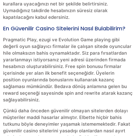
kurallara uyacağınızı net bir şekilde belirtirsiniz.
Uymadığınız takdirde hesabınızın süresiz olarak
kapatılacağını kabul edersiniz.
En Güvenilir Casino Sitelerini Nasıl Bulabilirim?
Pragmatic Play, ezugi ve Evolution Game playing gibi
değerli oyun sağlayıcı firmalar ile çalışan sitede oyuncular
hile olmaksızın bahis oynamaktadır. Siz para fırsatlardan
yararlanmayı istiyorsanız yeni adresi üzerinden firmada
hesabınızı oluşturabilirsiniz. Free spin bonusu firmalar
içerisinde yer alan ilk benefit seçeneğidir. Üyelerin
position oyunlarında bonuslarını kullanarak kazanç
sağlaması mümkündür. Bedava dönüş anlamına gelen bu
reward seçeneği sayesinde spin and rewrite atarak kazanç
sağlayabilirsiniz.
Çünkü daha önceden güvenilir olmayan sitelerden dolayı
müşteriler maddi hasarlar almıştır. Elbette hiçbir bahis
tutkunu böyle deneyimler yaşamak istememektedir. Fakat
güvenilir casino sitelerini yasadışı olanlardan nasıl ayırt