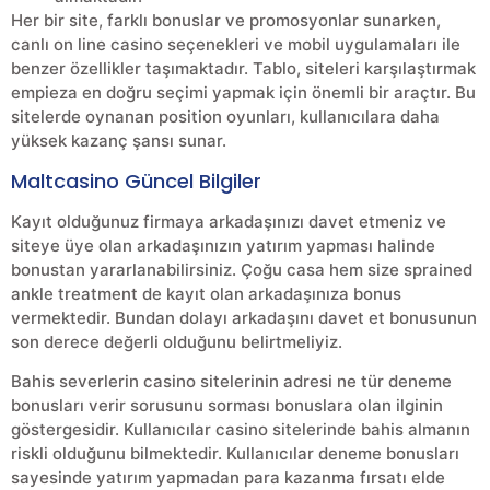
Her bir site, farklı bonuslar ve promosyonlar sunarken,
canlı on line casino seçenekleri ve mobil uygulamaları ile
benzer özellikler taşımaktadır. Tablo, siteleri karşılaştırmak
empieza en doğru seçimi yapmak için önemli bir araçtır. Bu
sitelerde oynanan position oyunları, kullanıcılara daha
yüksek kazanç şansı sunar.
Maltcasino Güncel Bilgiler
Kayıt olduğunuz firmaya arkadaşınızı davet etmeniz ve
siteye üye olan arkadaşınızın yatırım yapması halinde
bonustan yararlanabilirsiniz. Çoğu casa hem size sprained
ankle treatment de kayıt olan arkadaşınıza bonus
vermektedir. Bundan dolayı arkadaşını davet et bonusunun
son derece değerli olduğunu belirtmeliyiz.
Bahis severlerin casino sitelerinin adresi ne tür deneme
bonusları verir sorusunu sorması bonuslara olan ilginin
göstergesidir. Kullanıcılar casino sitelerinde bahis almanın
riskli olduğunu bilmektedir. Kullanıcılar deneme bonusları
sayesinde yatırım yapmadan para kazanma fırsatı elde