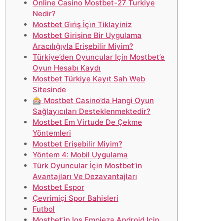
Online Casino Mostbet-27 Turkiye
Nedir?
Mostbet Gi̇ri̇ş İçi̇n Tiklayiniz
Mostbet Girişine Bir Uygulama
Aracılığıyla Erişebilir Miyim?
Türkiye’den Oyuncular Için Mostbet’e
Oyun Hesabı Kaydı
Mostbet Türkiye Kayıt Sah Web
Sitesinde
🎰 Mostbet Casino’da Hangi Oyun
Sağlayıcıları Desteklenmektedir?
Mostbet Em Virtude De Çekme
Yöntemleri
Mostbet Erişebilir Miyim?
Yöntem 4: Mobil Uygulama
Türk Oyuncular İçin Mostbet’in
Avantajları Ve Dezavantajları
Mostbet Espor
Çevrimiçi Spor Bahisleri
Futbol
Mostbet’in Ios Empieza Android Için