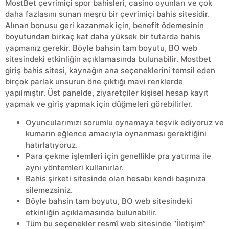
MostBet çevrimiçi spor bahisleri, casino oyunları ve çok
daha fazlasını sunan meşru bir çevrimiçi bahis sitesidir.
Alınan bonusu geri kazanmak için, benefit ödemesinin
boyutundan birkaç kat daha yüksek bir tutarda bahis
yapmanız gerekir. Böyle bahsin tam boyutu, BO web
sitesindeki etkinliğin açıklamasında bulunabilir. Mostbet
giriş bahis sitesi, kaynağın ana seçeneklerini temsil eden
birçok parlak unsurun öne çıktığı mavi renklerde
yapılmıştır. Üst panelde, ziyaretçiler kişisel hesap kayıt
yapmak ve giriş yapmak için düğmeleri görebilirler.
Oyuncularımızı sorumlu oynamaya teşvik ediyoruz ve
kumarın eğlence amacıyla oynanması gerektiğini
hatırlatıyoruz.
Para çekme işlemleri için genellikle pra yatırma ile
aynı yöntemleri kullanırlar.
Bahis şirketi sitesinde olan hesabı kendi başınıza
silemezsiniz.
Böyle bahsin tam boyutu, BO web sitesindeki
etkinliğin açıklamasında bulunabilir.
Tüm bu seçenekler resmî web sitesinde “İletişim”