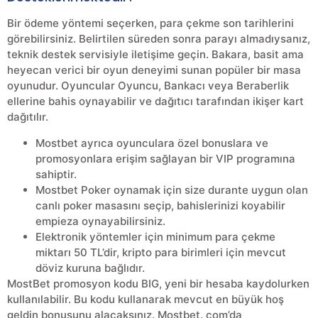
Bir ödeme yöntemi seçerken, para çekme son tarihlerini
görebilirsiniz. Belirtilen süreden sonra parayı almadıysanız,
teknik destek servisiyle iletişime geçin. Bakara, basit ama
heyecan verici bir oyun deneyimi sunan popüler bir masa
oyunudur. Oyuncular Oyuncu, Bankacı veya Beraberlik
ellerine bahis oynayabilir ve dağıtıcı tarafından ikişer kart
dağıtılır.
Mostbet ayrıca oyunculara özel bonuslara ve
promosyonlara erişim sağlayan bir VIP programına
sahiptir.
Mostbet Poker oynamak için size durante uygun olan
canlı poker masasını seçip, bahislerinizi koyabilir
empieza oynayabilirsiniz.
Elektronik yöntemler için minimum para çekme
miktarı 50 TL’dir, kripto para birimleri için mevcut
döviz kuruna bağlıdır.
MostBet promosyon kodu BIG, yeni bir hesaba kaydolurken
kullanılabilir. Bu kodu kullanarak mevcut en büyük hoş
geldin bonusunu alacaksınız. Mostbet. com’da