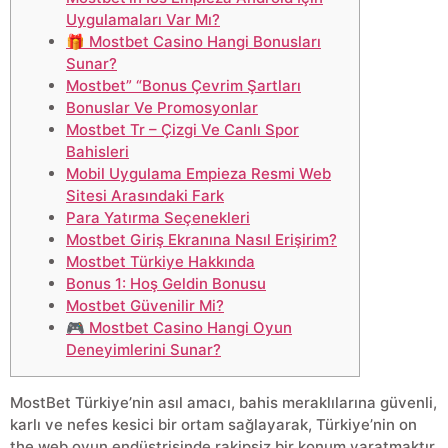
Uygulamaları Var Mı?
🎁 Mostbet Casino Hangi Bonusları
Sunar?
Mostbet” “Bonus Çevrim Şartları
Bonuslar Ve Promosyonlar
Mostbet Tr – Çizgi Ve Canlı Spor
Bahisleri
Mobil Uygulama Empieza Resmi Web
Sitesi Arasındaki Fark
Para Yatırma Seçenekleri
Mostbet Giriş Ekranına Nasıl Erişirim?
Mostbet Türkiye Hakkında
Bonus 1: Hoş Geldin Bonusu
Mostbet Güvenilir Mi?
🎮 Mostbet Casino Hangi Oyun
Deneyimlerini Sunar?
MostBet Türkiye’nin asıl amacı, bahis meraklılarına güvenli,
karlı ve nefes kesici bir ortam sağlayarak, Türkiye’nin on
the web oyun endüstrisinde rakipsiz bir konum yaratmaktır.