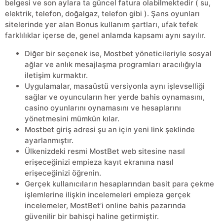
belgesi ve son aylara ta güncel fatura olabilmektedir ( su,
elektrik, telefon, doğalgaz, telefon gibi ). Şans oyunları
sitelerinde yer alan Bonus kullanım şartları, ufak tefek
farklılıklar içerse de, genel anlamda kapsamı aynı sayılır.
Diğer bir seçenek ise, Mostbet yöneticileriyle sosyal
ağlar ve anlık mesajlaşma programları aracılığıyla
iletişim kurmaktır.
Uygulamalar, masaüstü versiyonla aynı işlevselliği
sağlar ve oyuncuların her yerde bahis oynamasını,
casino oyunlarını oynamasını ve hesaplarını
yönetmesini mümkün kılar.
Mostbet giriş adresi şu an için yeni link şeklinde
ayarlanmıştır.
Ülkenizdeki resmi MostBet web sitesine nasıl
erişeceğinizi empieza kayıt ekranına nasıl
erişeceğinizi öğrenin.
Gerçek kullanıcıların hesaplarından basit para çekme
işlemlerine ilişkin incelemeleri empieza gerçek
incelemeler, MostBet’i online bahis pazarında
güvenilir bir bahisçi haline getirmiştir.