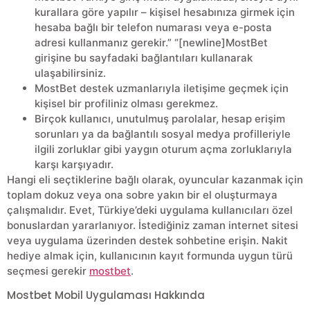
kurallara göre yapılır – kişisel hesabınıza girmek için
hesaba bağlı bir telefon numarası veya e-posta
adresi kullanmanız gerekir.” “[newline]MostBet
girişine bu sayfadaki bağlantıları kullanarak
ulaşabilirsiniz.
MostBet destek uzmanlarıyla iletişime geçmek için
kişisel bir profiliniz olması gerekmez.
Birçok kullanıcı, unutulmuş parolalar, hesap erişim
sorunları ya da bağlantılı sosyal medya profilleriyle
ilgili zorluklar gibi yaygın oturum açma zorluklarıyla
karşı karşıyadır.
Hangi eli seçtiklerine bağlı olarak, oyuncular kazanmak için
toplam dokuz veya ona sobre yakın bir el oluşturmaya
çalışmalıdır. Evet, Türkiye’deki uygulama kullanıcıları özel
bonuslardan yararlanıyor. İstediğiniz zaman internet sitesi
veya uygulama üzerinden destek sohbetine erişin. Nakit
hediye almak için, kullanıcının kayıt formunda uygun türü
seçmesi gerekir
mostbet
.
Mostbet Mobil Uygulaması Hakkında