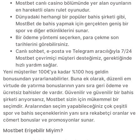
Mostbet canlı casino bölümünde yer alan oyunların
en hareketli olanı rulet oyunudur.
Dünyadaki herhangi bir popüler bahis şirketi gibi,
MostBet de bahis yapmak için gerçekten geniş bir
spor ve diğer etkinliklerini sunar.
Bir ödeme yöntemi seçerken, para çekme son
tarihlerini görebilirsiniz.
Canlı sohbet, e-posta ve Telegram aracılığıyla 7/24
Mostbet çevrimiçi müşteri desteğimiz, gerektiğinde
hızlı yardım sağlar.
Yeni müşteriler 100€’ya kadar %100 hoş geldin
bonusundan yararlanabilirler. Buna ek olarak, düzenli em
virtude de yatırma bonuslarının yanı sıra geri ödeme ve
ücretsiz bahisler de vardır. Güvenilir ve güvenilir bir bahis
şirketi arıyorsanız, Mostbet sizin için mükemmel bir
seçimdir. Aralarından seçim yapabileceğiniz çok çeşitli
spor ve bahis seçeneklerinin yanı sıra rekabetçi oranlar ve
cömert bonuslar ve promosyonlar sunar.
Mostbet Erişebilir Miyim?