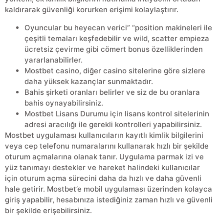
kaldırarak güvenliği korurken erişimi kolaylaştırır.
Oyuncular bu heyecan verici” “position makineleri ile
çeşitli temaları keşfedebilir ve wild, scatter empieza
ücretsiz çevirme gibi cömert bonus özelliklerinden
yararlanabilirler.
Mostbet casino, diğer casino sitelerine göre sizlere
daha yüksek kazançlar sunmaktadır.
Bahis şirketi oranları belirler ve siz de bu oranlara
bahis oynayabilirsiniz.
Mostbet Lisans Durumu için lisans kontrol sitelerinin
adresi aracılığı ile gerekli kontrolleri yapabilirsiniz.
Mostbet uygulaması kullanıcıların kayıtlı kimlik bilgilerini
veya cep telefonu numaralarını kullanarak hızlı bir şekilde
oturum açmalarına olanak tanır. Uygulama parmak izi ve
yüz tanımayı destekler ve hareket halindeki kullanıcılar
için oturum açma sürecini daha da hızlı ve daha güvenli
hale getirir. Mostbet’e mobil uygulaması üzerinden kolayca
giriş yapabilir, hesabınıza istediğiniz zaman hızlı ve güvenli
bir şekilde erişebilirsiniz.