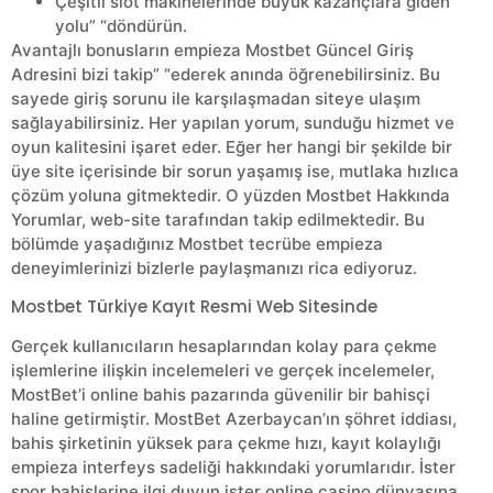
Çeşitli slot makinelerinde büyük kazançlara giden
yolu” “döndürün.
Avantajlı bonusların empieza Mostbet Güncel Giriş
Adresini bizi takip” “ederek anında öğrenebilirsiniz. Bu
sayede giriş sorunu ile karşılaşmadan siteye ulaşım
sağlayabilirsiniz. Her yapılan yorum, sunduğu hizmet ve
oyun kalitesini işaret eder. Eğer her hangi bir şekilde bir
üye site içerisinde bir sorun yaşamış ise, mutlaka hızlıca
çözüm yoluna gitmektedir. O yüzden Mostbet Hakkında
Yorumlar, web-site tarafından takip edilmektedir. Bu
bölümde yaşadığınız Mostbet tecrübe empieza
deneyimlerinizi bizlerle paylaşmanızı rica ediyoruz.
Mostbet Türkiye Kayıt Resmi Web Sitesinde
Gerçek kullanıcıların hesaplarından kolay para çekme
işlemlerine ilişkin incelemeleri ve gerçek incelemeler,
MostBet’i online bahis pazarında güvenilir bir bahisçi
haline getirmiştir. MostBet Azerbaycan’ın şöhret iddiası,
bahis şirketinin yüksek para çekme hızı, kayıt kolaylığı
empieza interfeys sadeliği hakkındaki yorumlarıdır. İster
spor bahislerine ilgi duyun ister online casino dünyasına