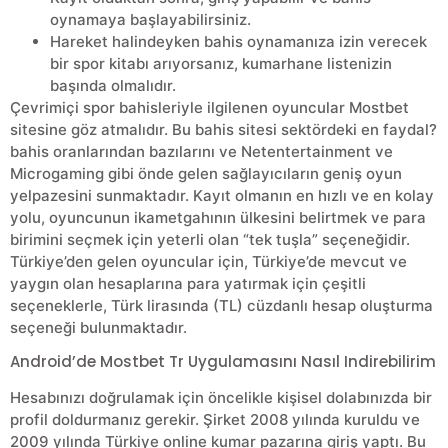
oynamaya başlayabilirsiniz.
Hareket halindeyken bahis oynamanıza izin verecek
bir spor kitabı arıyorsanız, kumarhane listenizin
başında olmalıdır.
Çevrimiçi spor bahisleriyle ilgilenen oyuncular Mostbet
sitesine göz atmalıdır. Bu bahis sitesi sektördeki en faydal?
bahis oranlarından bazılarını ve Netentertainment ve
Microgaming gibi önde gelen sağlayıcıların geniş oyun
yelpazesini sunmaktadır. Kayıt olmanın en hızlı ve en kolay
yolu, oyuncunun ikametgahının ülkesini belirtmek ve para
birimini seçmek için yeterli olan “tek tuşla” seçeneğidir.
Türkiye’den gelen oyuncular için, Türkiye’de mevcut ve
yaygın olan hesaplarına para yatırmak için çeşitli
seçeneklerle, Türk lirasında (TL) cüzdanlı hesap oluşturma
seçeneği bulunmaktadır.
Android’de Mostbet Tr Uygulamasını Nasıl Indirebilirim
Hesabınızı doğrulamak için öncelikle kişisel dolabınızda bir
profil doldurmanız gerekir. Şirket 2008 yılında kuruldu ve
2009 yılında Türkiye online kumar pazarına giriş yaptı. Bu