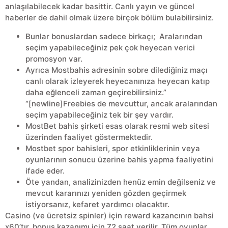
anlaşılabilecek kadar basittir. Canlı yayın ve güncel
haberler de dahil olmak üzere birçok bölüm bulabilirsiniz.
Bunlar bonuslardan sadece birkaçı; Aralarından
seçim yapabileceğiniz pek çok heyecan verici
promosyon var.
Ayrıca Mostbahis adresinin sobre dilediğiniz maçı
canlı olarak izleyerek heyecanınıza heyecan katıp
daha eğlenceli zaman geçirebilirsiniz.”
“[newline]Freebies de mevcuttur, ancak aralarından
seçim yapabileceğiniz tek bir şey vardır.
MostBet bahis şirketi esas olarak resmi web sitesi
üzerinden faaliyet göstermektedir.
Mostbet spor bahisleri, spor etkinliklerinin veya
oyunlarının sonucu üzerine bahis yapma faaliyetini
ifade eder.
Öte yandan, analizinizden henüz emin değilseniz ve
mevcut kararınızı yeniden gözden geçirmek
istiyorsanız, kefaret yardımcı olacaktır.
Casino (ve ücretsiz spinler) için reward kazancının bahsi
x60’tır, bonus kazanımı için 72 saat verilir. Tüm oyunlar