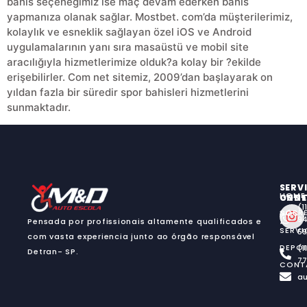
bahis seçeneğimiz ise maç devam ederken bahis
yapmanıza olanak sağlar. Mostbet. com’da müşterilerimiz,
kolaylık ve esneklik sağlayan özel iOS ve Android
uygulamalarının yanı sıra masaüstü ve mobil site
aracılığıyla hizmetlerimize olduk?a kolay bir ?ekilde
erişebilirler. Com net sitemiz, 2009’dan başlayarak on
yıldan fazla bir süredir spor bahisleri hizmetlerini
sunmaktadır.
SERV
HOME
CON
ONDE
(1
SOBRE NÓS
94
Pensada por profissionais altamente qualificados e
SERV
59
com vasta experiencia junto ao órgão responsável
DEPO
(1
Detran- SP.
77
CONT
a