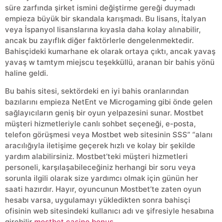
süre zarfında şirket ismini değiştirme gereği duymadı
empieza büyük bir skandala karışmadı. Bu lisans, İtalyan
veya İspanyol lisanslarına kıyasla daha kolay alınabilir,
ancak bu zayıflık diğer faktörlerle dengelenmektedir.
Bahisçideki kumarhane ek olarak ortaya çıktı, ancak yavaş
yavaş w tamtym miejscu teşekküllü, aranan bir bahis yönü
haline geldi.
Bu bahis sitesi, sektördeki en iyi bahis oranlarından
bazılarını empieza NetEnt ve Microgaming gibi önde gelen
sağlayıcıların geniş bir oyun yelpazesini sunar. Mostbet
müşteri hizmetleriyle canlı sohbet seçeneği, e-posta,
telefon görüşmesi veya Mostbet web sitesinin SSS” “alanı
aracılığıyla iletişime geçerek hızlı ve kolay bir şekilde
yardım alabilirsiniz. Mostbet’teki müşteri hizmetleri
personeli, karşılaşabileceğiniz herhangi bir soru veya
sorunla ilgili olarak size yardımcı olmak için günün her
saati hazırdır. Hayır, oyuncunun Mostbet’te zaten oyun
hesabı varsa, uygulamayı yükledikten sonra bahisçi
ofisinin web sitesindeki kullanıcı adı ve şifresiyle hesabına
girebilir
mostbet casino bonus
.