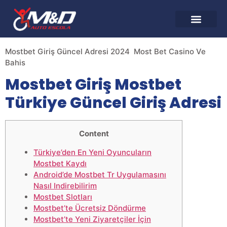
Adresi 2024 ️ Most Bet
Casino Ve Bahi
Mostbet Giriş Güncel Adresi 2024 ️ Most Bet Casino Ve
Bahis
Mostbet Giriş Mostbet
Türkiye Güncel Giriş Adresi
Content
Türkiye’den En Yeni Oyuncuların
Mostbet Kaydı
Android’de Mostbet Tr Uygulamasını
Nasıl Indirebilirim
Mostbet Slotları
Mostbet’te Ücretsiz Döndürme
Mostbet’te Yeni Ziyaretçiler İçin