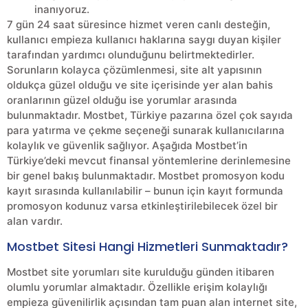
inanıyoruz.
7 gün 24 saat süresince hizmet veren canlı desteğin,
kullanıcı empieza kullanıcı haklarına saygı duyan kişiler
tarafından yardımcı olunduğunu belirtmektedirler.
Sorunların kolayca çözümlenmesi, site alt yapısının
oldukça güzel olduğu ve site içerisinde yer alan bahis
oranlarının güzel olduğu ise yorumlar arasında
bulunmaktadır. Mostbet, Türkiye pazarına özel çok sayıda
para yatırma ve çekme seçeneği sunarak kullanıcılarına
kolaylık ve güvenlik sağlıyor. Aşağıda Mostbet’in
Türkiye’deki mevcut finansal yöntemlerine derinlemesine
bir genel bakış bulunmaktadır. Mostbet promosyon kodu
kayıt sırasında kullanılabilir – bunun için kayıt formunda
promosyon kodunuz varsa etkinleştirilebilecek özel bir
alan vardır.
Mostbet Sitesi Hangi Hizmetleri Sunmaktadır?
Mostbet site yorumları site kurulduğu günden itibaren
olumlu yorumlar almaktadır. Özellikle erişim kolaylığı
empieza güvenilirlik açısından tam puan alan internet site,