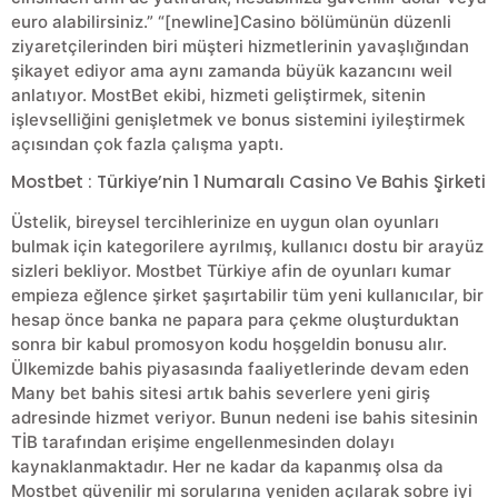
euro alabilirsiniz.” “[newline]Casino bölümünün düzenli
ziyaretçilerinden biri müşteri hizmetlerinin yavaşlığından
şikayet ediyor ama aynı zamanda büyük kazancını weil
anlatıyor. MostBet ekibi, hizmeti geliştirmek, sitenin
işlevselliğini genişletmek ve bonus sistemini iyileştirmek
açısından çok fazla çalışma yaptı.
Mostbet : Türkiye’nin 1 Numaralı Casino Ve Bahis Şirketi
Üstelik, bireysel tercihlerinize en uygun olan oyunları
bulmak için kategorilere ayrılmış, kullanıcı dostu bir arayüz
sizleri bekliyor. Mostbet Türkiye afin de oyunları kumar
empieza eğlence şirket şaşırtabilir tüm yeni kullanıcılar, bir
hesap önce banka ne papara para çekme oluşturduktan
sonra bir kabul promosyon kodu hoşgeldin bonusu alır.
Ülkemizde bahis piyasasında faaliyetlerinde devam eden
Many bet bahis sitesi artık bahis severlere yeni giriş
adresinde hizmet veriyor. Bunun nedeni ise bahis sitesinin
TİB tarafından erişime engellenmesinden dolayı
kaynaklanmaktadır. Her ne kadar da kapanmış olsa da
Mostbet güvenilir mi sorularına yeniden açılarak sobre iyi