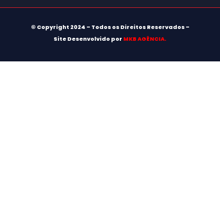
© Copyright 2024 – Todos os Direitos Reservados –
Site Desenvolvido por
MKB AGÊNCIA.