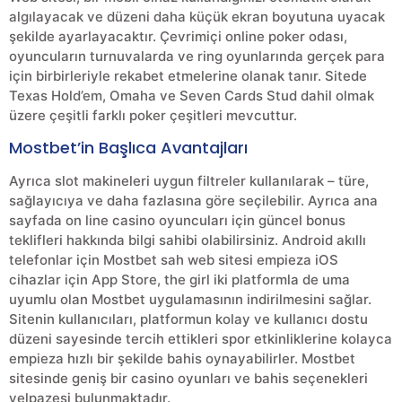
algılayacak ve düzeni daha küçük ekran boyutuna uyacak
şekilde ayarlayacaktır. Çevrimiçi online poker odası,
oyuncuların turnuvalarda ve ring oyunlarında gerçek para
için birbirleriyle rekabet etmelerine olanak tanır. Sitede
Texas Hold’em, Omaha ve Seven Cards Stud dahil olmak
üzere çeşitli farklı poker çeşitleri mevcuttur.
Mostbet’in Başlıca Avantajları
Ayrıca slot makineleri uygun filtreler kullanılarak – türe,
sağlayıcıya ve daha fazlasına göre seçilebilir. Ayrıca ana
sayfada on line casino oyuncuları için güncel bonus
teklifleri hakkında bilgi sahibi olabilirsiniz. Android akıllı
telefonlar için Mostbet sah web sitesi empieza iOS
cihazlar için App Store, the girl iki platformla de uma
uyumlu olan Mostbet uygulamasının indirilmesini sağlar.
Sitenin kullanıcıları, platformun kolay ve kullanıcı dostu
düzeni sayesinde tercih ettikleri spor etkinliklerine kolayca
empieza hızlı bir şekilde bahis oynayabilirler. Mostbet
sitesinde geniş bir casino oyunları ve bahis seçenekleri
yelpazesi bulunmaktadır.