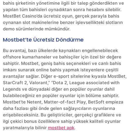
bahis şirketinin yönetimine ilgili bir talep gönderdikten ve
yapılan tüm bahisleri oynadıktan sonra hesabını silebilir.
MostBet Casino’da ücretsiz oyun, gerçek parayla bahis
oynanan slot makinelerine benzer işlevsellikteki slotların
demo sürümlerinde mümkündür.
Mostbet’te Ücretsiz Döndürme
Bu avantaj, bazı ülkelerde kaynakları engellenebilecek
offshore kumarhaneler ve bahisçiler için özel bir değere
sahiptir. Mostbet, geniş bahis seçenekleri ve canlı bahis
imkanı sunarak online bahis yapmak isteyenlere çeşitli
avantajlar sağlar. Diğer e-sport sitelerine kıyasla MostBet,
StarCraft 2, Valorant,” “Dota 2, League associated with
Legends ve dünyadaki diğer en popüler oyunlar dahil
bulabileceğiniz en popüler oyunlar için bölüme sahiptir.
Mostbet’te Netent, Matter-of-fact Play, BetSoft empieza
daha fazlası gibi önde gelen sağlayıcıların oyunlarına
erişebileceksiniz. Bu geliştiriciler, gerçekçi grafiklere ve
ilgi çekici bonus özelliklere sahip yüksek kaliteli oyunlar
yaratmalarıyla bilinir
mostbet apk
.