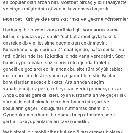
en popüler olanlardan biri. Mostbet birkaç yıldır faaliyette
ve birçok müşterinin güvenini kazanmayı başardı.
Mostbet Türkiye’de Para Yatırma Ve Çekme Yöntemleri
Herhangi bir hizmet veya ürünle ilgili sorularınız varsa
lütfen e-posta veya canlı” “sohbet aracılığıyla teknik
destek ekibiyle iletişime geçmekten çekinmeyin.
Kumarhane iş günlerinde 24 saat içinde, hafta sonları ve
tatil günlerinde ise 12 ketika içinde yanıt verecektir. Spor
bahis uygulamaları söz konusu olduğunda tabletler
genellikle göz ardı edilir, ancak bu site tüm büyük tablet
markaları için destek sunmayı garantilemiştir. Bunlar
bonuslardan sadece birkaçı; Aralarından seçim
yapabileceğiniz pek çok heyecan verici promosyon var.
Ancak, bahis gereklilikleri, oyun kısıtlamaları ve geçerlilik
süresi de dahil olmak üzere her bonus için şart ve
koşulların geçerli olduğunu unutmamak önemlidir.
Oyuncuların herhangi bir bonus talep etmeden önce
şartları okuyup anlamaları tavsiye edilir.
Web sitesi, bir mobil cihaz kullandığınızı otomatik olarak