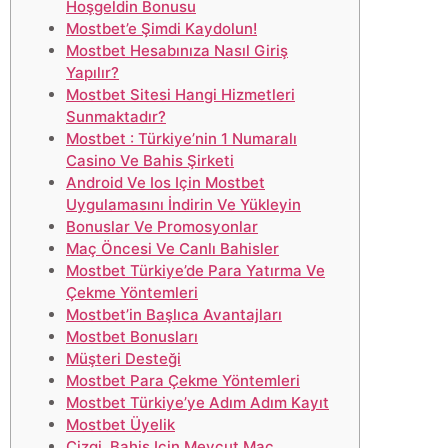
Hoşgeldin Bonusu
Mostbet’e Şimdi Kaydolun!
Mostbet Hesabınıza Nasıl Giriş
Yapılır?
Mostbet Sitesi Hangi Hizmetleri
Sunmaktadır?
Mostbet : Türkiye’nin 1 Numaralı
Casino Ve Bahis Şirketi
Android Ve Ios Için Mostbet
Uygulamasını İndirin Ve Yükleyin
Bonuslar Ve Promosyonlar
Maç Öncesi Ve Canlı Bahisler
Mostbet Türkiye’de Para Yatırma Ve
Çekme Yöntemleri
Mostbet’in Başlıca Avantajları
Mostbet Bonusları
Müşteri Desteği
Mostbet Para Çekme Yöntemleri
Mostbet Türkiye’ye Adım Adım Kayıt
Mostbet Üyelik
Çizgi, Bahis Için Mevcut Maç