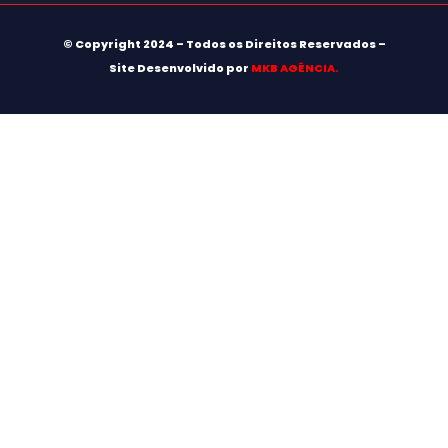
© Copyright 2024 – Todos os Direitos Reservados –
Site Desenvolvido por
MKB AGÊNCIA.