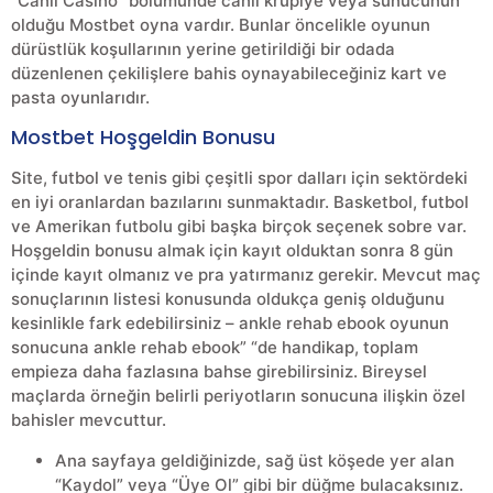
“Canli Casino” bölümünde canlı krupiye veya sunucunun
olduğu Mostbet oyna vardır. Bunlar öncelikle oyunun
dürüstlük koşullarının yerine getirildiği bir odada
düzenlenen çekilişlere bahis oynayabileceğiniz kart ve
pasta oyunlarıdır.
Mostbet Hoşgeldin Bonusu
Site, futbol ve tenis gibi çeşitli spor dalları için sektördeki
en iyi oranlardan bazılarını sunmaktadır. Basketbol, ​​futbol
ve Amerikan futbolu gibi başka birçok seçenek sobre var.
Hoşgeldin bonusu almak için kayıt olduktan sonra 8 gün
içinde kayıt olmanız ve pra yatırmanız gerekir. Mevcut maç
sonuçlarının listesi konusunda oldukça geniş olduğunu
kesinlikle fark edebilirsiniz – ankle rehab ebook oyunun
sonucuna ankle rehab ebook” “de handikap, toplam
empieza daha fazlasına bahse girebilirsiniz. Bireysel
maçlarda örneğin belirli periyotların sonucuna ilişkin özel
bahisler mevcuttur.
Ana sayfaya geldiğinizde, sağ üst köşede yer alan
“Kaydol” veya “Üye Ol” gibi bir düğme bulacaksınız.