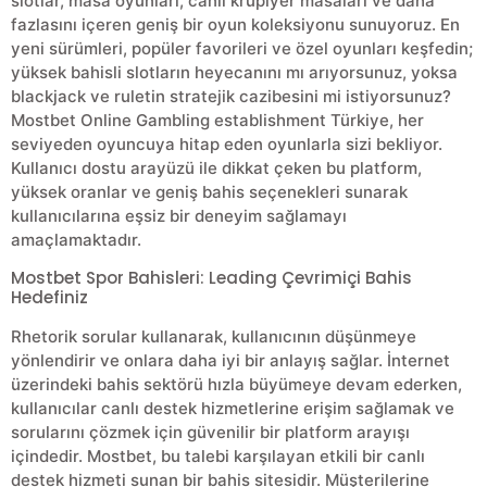
slotlar, masa oyunları, canlı krupiyer masaları ve daha
fazlasını içeren geniş bir oyun koleksiyonu sunuyoruz. En
yeni sürümleri, popüler favorileri ve özel oyunları keşfedin;
yüksek bahisli slotların heyecanını mı arıyorsunuz, yoksa
blackjack ve ruletin stratejik cazibesini mi istiyorsunuz?
Mostbet Online Gambling establishment Türkiye, her
seviyeden oyuncuya hitap eden oyunlarla sizi bekliyor.
Kullanıcı dostu arayüzü ile dikkat çeken bu platform,
yüksek oranlar ve geniş bahis seçenekleri sunarak
kullanıcılarına eşsiz bir deneyim sağlamayı
amaçlamaktadır.
Mostbet Spor Bahisleri: Leading Çevrimiçi Bahis
Hedefiniz
Rhetorik sorular kullanarak, kullanıcının düşünmeye
yönlendirir ve onlara daha iyi bir anlayış sağlar. İnternet
üzerindeki bahis sektörü hızla büyümeye devam ederken,
kullanıcılar canlı destek hizmetlerine erişim sağlamak ve
sorularını çözmek için güvenilir bir platform arayışı
içindedir. Mostbet, bu talebi karşılayan etkili bir canlı
destek hizmeti sunan bir bahis sitesidir. Müşterilerine