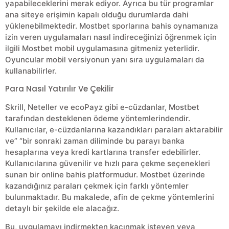
yapabileceklerini merak ediyor. Ayrıca bu tür programlar
ana siteye erişimin kapalı olduğu durumlarda dahi
yüklenebilmektedir. Mostbet sporlarına bahis oynamanıza
izin veren uygulamaları nasıl indireceğinizi öğrenmek için
ilgili Mostbet mobil uygulamasına gitmeniz yeterlidir.
Oyuncular mobil versiyonun yanı sıra uygulamaları da
kullanabilirler.
Para Nasıl Yatırılır Ve Çekilir
Skrill, Neteller ve ecoPayz gibi e-cüzdanlar, Mostbet
tarafından desteklenen ödeme yöntemlerindendir.
Kullanıcılar, e-cüzdanlarına kazandıkları paraları aktarabilir
ve” “bir sonraki zaman diliminde bu parayı banka
hesaplarına veya kredi kartlarına transfer edebilirler.
Kullanıcılarına güvenilir ve hızlı para çekme seçenekleri
sunan bir online bahis platformudur. Mostbet üzerinde
kazandığınız paraları çekmek için farklı yöntemler
bulunmaktadır. Bu makalede, afin de çekme yöntemlerini
detaylı bir şekilde ele alacağız.
Bu, uygulamayı indirmekten kaçınmak isteyen veya