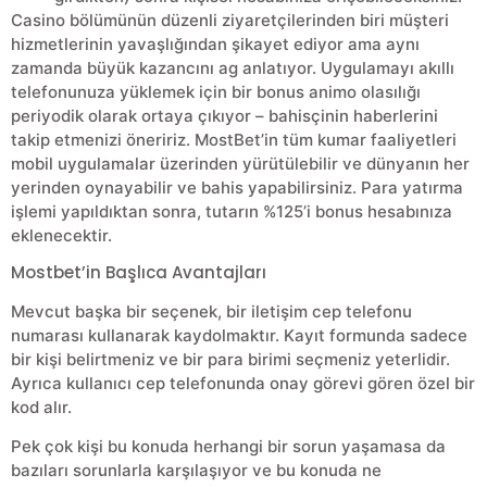
Casino bölümünün düzenli ziyaretçilerinden biri müşteri
hizmetlerinin yavaşlığından şikayet ediyor ama aynı
zamanda büyük kazancını ag anlatıyor. Uygulamayı akıllı
telefonunuza yüklemek için bir bonus animo olasılığı
periyodik olarak ortaya çıkıyor – bahisçinin haberlerini
takip etmenizi öneririz. MostBet’in tüm kumar faaliyetleri
mobil uygulamalar üzerinden yürütülebilir ve dünyanın her
yerinden oynayabilir ve bahis yapabilirsiniz. Para yatırma
işlemi yapıldıktan sonra, tutarın %125’i bonus hesabınıza
eklenecektir.
Mostbet’in Başlıca Avantajları
Mevcut başka bir seçenek, bir iletişim cep telefonu
numarası kullanarak kaydolmaktır. Kayıt formunda sadece
bir kişi belirtmeniz ve bir para birimi seçmeniz yeterlidir.
Ayrıca kullanıcı cep telefonunda onay görevi gören özel bir
kod alır.
Pek çok kişi bu konuda herhangi bir sorun yaşamasa da
bazıları sorunlarla karşılaşıyor ve bu konuda ne