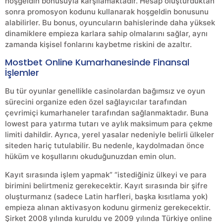
hoşgeldin bonusuyla karşılamaktadır. Hesap oluşturduktan
sonra promosyon kodunu kullanarak hoşgeldin bonusunu
alabilirler. Bu bonus, oyuncuların bahislerinde daha yüksek
dinamiklere empieza karlara sahip olmalarını sağlar, aynı
zamanda kişisel fonlarını kaybetme riskini de azaltır.
Mostbet Online Kumarhanesinde Finansal
İşlemler
Bu tür oyunlar genellikle casinolardan bağımsız ve oyun
sürecini organize eden özel sağlayıcılar tarafından
çevrimiçi kumarhaneler tarafından sağlanmaktadır. Buna
lowest para yatırma tutarı ve aylık maksimum para çekme
limiti dahildir. Ayrıca, yerel yasalar nedeniyle belirli ülkeler
siteden hariç tutulabilir. Bu nedenle, kaydolmadan önce
hüküm ve koşullarını okuduğunuzdan emin olun.
Kayıt sırasında işlem yapmak” “istediğiniz ülkeyi ve para
birimini belirtmeniz gerekecektir. Kayıt sırasında bir şifre
oluşturmanız (sadece Latin harfleri, başka kısıtlama yok)
empieza alınan aktivasyon kodunu girmeniz gerekecektir.
Şirket 2008 yılında kuruldu ve 2009 yılında Türkiye online