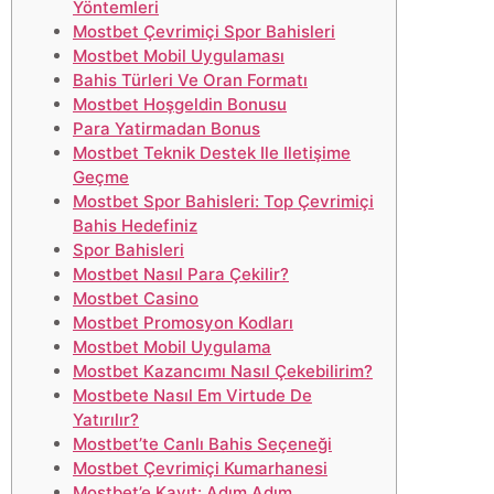
Yöntemleri
Mostbet Çevrimiçi Spor Bahisleri
Mostbet Mobil Uygulaması
Bahis Türleri Ve Oran Formatı
Mostbet Hoşgeldin Bonusu
Para Yatirmadan Bonus
Mostbet Teknik Destek Ile Iletişime
Geçme
Mostbet Spor Bahisleri: Top Çevrimiçi
Bahis Hedefiniz
Spor Bahisleri
Mostbet Nasıl Para Çekilir?
Mostbet Casino
Mostbet Promosyon Kodları
Mostbet Mobil Uygulama
Mostbet Kazancımı Nasıl Çekebilirim?
Mostbete Nasıl Em Virtude De
Yatırılır?
Mostbet’te Canlı Bahis Seçeneği
Mostbet Çevrimiçi Kumarhanesi
Mostbet’e Kayıt: Adım Adım