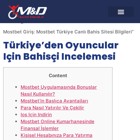
Türkiye Canlı Bahis Sitesi
Bilgileri
Mostbet Giriş: Mostbet Türkiye Canlı Bahis Sitesi Bilgileri”
Türkiye’den Oyuncular
Için Bahisçi Incelemesi
Content
Mostbet Uygulamasında Bonuslar
Nasıl Kullanılır?
Mostbet’in Başlıca Avantajları
Para Nasıl Yatırılır Ve Çekilir
Ios Için Indirin
Mostbet Online Kumarhanesinde
Finansal İşlemler
Kişisel Hesabınıza Para Yatırma