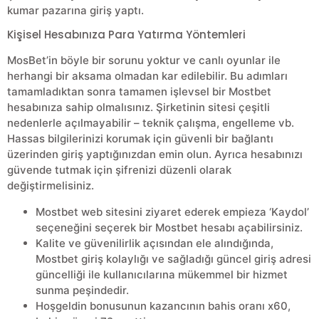
kumar pazarına giriş yaptı.
Kişisel Hesabınıza Para Yatırma Yöntemleri
MosBet’in böyle bir sorunu yoktur ve canlı oyunlar ile
herhangi bir aksama olmadan kar edilebilir. Bu adımları
tamamladıktan sonra tamamen işlevsel bir Mostbet
hesabınıza sahip olmalısınız. Şirketinin sitesi çeşitli
nedenlerle açılmayabilir – teknik çalışma, engelleme vb.
Hassas bilgilerinizi korumak için güvenli bir bağlantı
üzerinden giriş yaptığınızdan emin olun. Ayrıca hesabınızı
güvende tutmak için şifrenizi düzenli olarak
değiştirmelisiniz.
Mostbet web sitesini ziyaret ederek empieza ‘Kaydol’
seçeneğini seçerek bir Mostbet hesabı açabilirsiniz.
Kalite ve güvenilirlik açısından ele alındığında,
Mostbet giriş kolaylığı ve sağladığı güncel giriş adresi
güncelliği ile kullanıcılarına mükemmel bir hizmet
sunma peşindedir.
Hoşgeldin bonusunun kazancının bahis oranı x60,