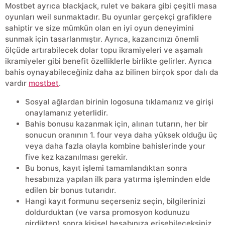
Mostbet ayrıca blackjack, rulet ve bakara gibi çeşitli masa
oyunları weil sunmaktadır. Bu oyunlar gerçekçi grafiklere
sahiptir ve size mümkün olan en iyi oyun deneyimini
sunmak için tasarlanmıştır. Ayrıca, kazancınızı önemli
ölçüde artırabilecek dolar topu ikramiyeleri ve aşamalı
ikramiyeler gibi benefit özelliklerle birlikte gelirler. Ayrıca
bahis oynayabileceğiniz daha az bilinen birçok spor dalı da
vardır
mostbet
.
Sosyal ağlardan birinin logosuna tıklamanız ve girişi
onaylamanız yeterlidir.
Bahis bonusu kazanmak için, alınan tutarın, her bir
sonucun oranının 1. four veya daha yüksek olduğu üç
veya daha fazla olayla kombine bahislerinde your
five kez kazanılması gerekir.
Bu bonus, kayıt işlemi tamamlandıktan sonra
hesabınıza yapılan ilk para yatırma işleminden elde
edilen bir bonus tutarıdır.
Hangi kayıt formunu seçerseniz seçin, bilgilerinizi
doldurduktan (ve varsa promosyon kodunuzu
girdikten) sonra kişisel hesabınıza erişebileceksiniz.