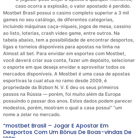
caso ocorra a explosão, o valor apostado é perdido.
Mostbet Brasil possui o casino completo superior a 3 mil
games no seu catálogo, de diferentes categorias,
incluindo máquinas caça-níqueis, jogos de mesa, cassino
ao listo, loterias, crash video game, entre outros. Na
tabela abaixo, tem a possibilidade de encontrar desportos,
ligas e torneios disponíveis para apostas na linha na
Almost all bet. Para envidar em esportes com Mostbet,
você deverá criar sua conta, fazer um depósito, selecionar
o esporte em que deseja envidar e aproveitar todos os
mercados disponíveis. A Mostbet é uma casa de apostas
esportivas la cual atua no ramo desde 2009, é
propriedade da Bizbon N. V. E deu os seus primeiros
passos na Rússia — porém, foi muito além da Europa
possuindo o passar dos anos. Estes dados podem parecer
modestos, porém, mostram o qual a casa possui” “um
nome a zelar no mercado.
“mostbet Brasil – Jogar E Apostar Em
Desportos Com Um Bónus De Boas-vindas De