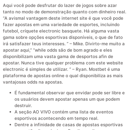
Aqui você pode desfrutar do lazer de jogos sobre azar
tanto no modo de demonstração quanto com dinheiro real.
“A avismal vantagem deste internet site é que você pode
fazer apostas em uma variedade de esportes, incluindo
futebol, críquete electronic basquete. Há alguma vasta
gama sobre opções esportivas disponíveis, o que de fato
irá satisfazer teus interesses. ” – Mike. Divirto-me muito a
apostar aqui,” “while odds são de bom agrado e eles
disponibilizam uma vasta gama de desportos afin de
apostar. Nunca tive qualquer problema com este website
electronic é simples de utilizar. ” – Ryan. Mostbet é uma
plataforma de apostas online o qual disponibiliza as mais
vantajosas odds na apostas.
É fundamental observar que envidar pode ser libre e
os usuários devem apostar apenas um que podem
destruir.
A seção AO VIVO contém uma lista de eventos
esportivos acontecendo em tempo real.
Dentre a infinidade de casas de apostas esportivas