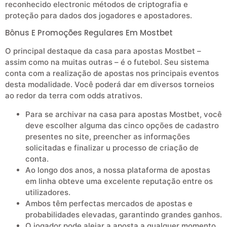
reconhecido electronic métodos de criptografia e
proteção para dados dos jogadores e apostadores.
Bônus E Promoções Regulares Em Mostbet
O principal destaque da casa para apostas Mostbet –
assim como na muitas outras – é o futebol. Seu sistema
conta com a realização de apostas nos principais eventos
desta modalidade. Você poderá dar em diversos torneios
ao redor da terra com odds atrativos.
Para se archivar na casa para apostas Mostbet, você
deve escolher alguma das cinco opções de cadastro
presentes no site, preencher as informações
solicitadas e finalizar u processo de criação de
conta.
Ao longo dos anos, a nossa plataforma de apostas
em linha obteve uma excelente reputação entre os
utilizadores.
Ambos têm perfectas mercados de apostas e
probabilidades elevadas, garantindo grandes ganhos.
O jogador pode alejar a aposta a qualquer momento,