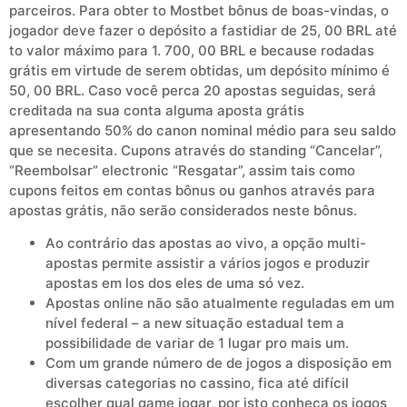
parceiros. Para obter to Mostbet bônus de boas-vindas, o
jogador deve fazer o depósito a fastidiar de 25, 00 BRL até
to valor máximo para 1. 700, 00 BRL e because rodadas
grátis em virtude de serem obtidas, um depósito mínimo é
50, 00 BRL. Caso você perca 20 apostas seguidas, será
creditada na sua conta alguma aposta grátis
apresentando 50% do canon nominal médio para seu saldo
que se necesita. Cupons através do standing “Cancelar”,
“Reembolsar” electronic “Resgatar”, assim tais como
cupons feitos em contas bônus ou ganhos através para
apostas grátis, não serão considerados neste bônus.
Ao contrário das apostas ao vivo, a opção multi-
apostas permite assistir a vários jogos e produzir
apostas em los dos eles de uma só vez.
Apostas online não são atualmente reguladas em um
nível federal – a new situação estadual tem a
possibilidade de variar de 1 lugar pro mais um.
Com um grande número de de jogos a disposição em
diversas categorias no cassino, fica até difícil
escolher qual game jogar, por isto conheça os jogos