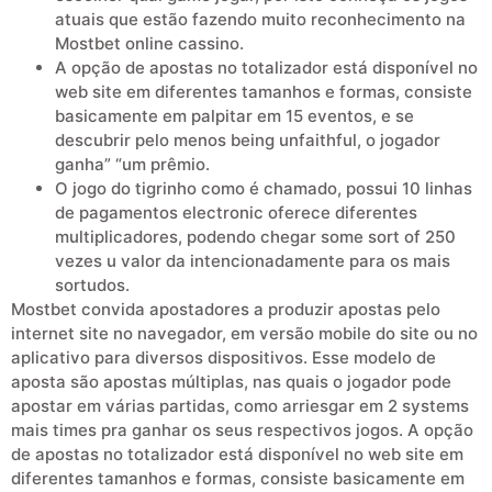
atuais que estão fazendo muito reconhecimento na
Mostbet online cassino.
A opção de apostas no totalizador está disponível no
web site em diferentes tamanhos e formas, consiste
basicamente em palpitar em 15 eventos, e se
descubrir pelo menos being unfaithful, o jogador
ganha” “um prêmio.
O jogo do tigrinho como é chamado, possui 10 linhas
de pagamentos electronic oferece diferentes
multiplicadores, podendo chegar some sort of 250
vezes u valor da intencionadamente para os mais
sortudos.
Mostbet convida apostadores a produzir apostas pelo
internet site no navegador, em versão mobile do site ou no
aplicativo para diversos dispositivos. Esse modelo de
aposta são apostas múltiplas, nas quais o jogador pode
apostar em várias partidas, como arriesgar em 2 systems
mais times pra ganhar os seus respectivos jogos. A opção
de apostas no totalizador está disponível no web site em
diferentes tamanhos e formas, consiste basicamente em