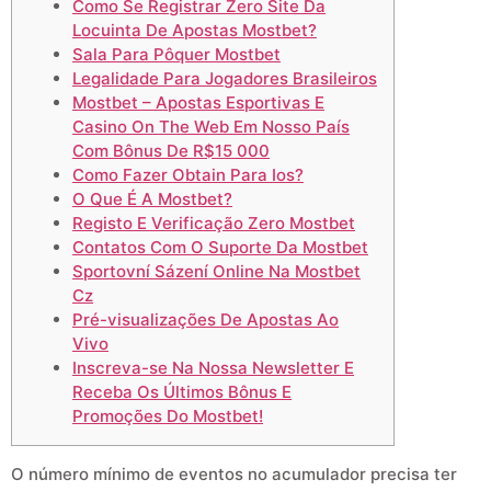
Como Se Registrar Zero Site Da
Locuinta De Apostas Mostbet?
Sala Para Pôquer Mostbet
Legalidade Para Jogadores Brasileiros
Mostbet – Apostas Esportivas E
Casino On The Web Em Nosso País
Com Bônus De R$15 000
Como Fazer Obtain Para Ios?
O Que É A Mostbet?
Registo E Verificação Zero Mostbet
Contatos Com O Suporte Da Mostbet
Sportovní Sázení Online Na Mostbet
Cz
Pré-visualizações De Apostas Ao
Vivo
Inscreva-se Na Nossa Newsletter E
Receba Os Últimos Bônus E
Promoções Do Mostbet!
O número mínimo de eventos no acumulador precisa ter