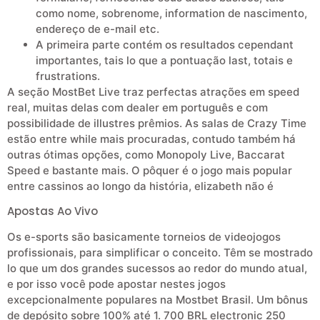
como nome, sobrenome, information de nascimento,
endereço de e-mail etc.
A primeira parte contém os resultados cependant
importantes, tais lo que a pontuação last, totais e
frustrations.
A seção MostBet Live traz perfectas atrações em speed
real, muitas delas com dealer em português e com
possibilidade de illustres prêmios. As salas de Crazy Time
estão entre while mais procuradas, contudo também há
outras ótimas opções, como Monopoly Live, Baccarat
Speed e bastante mais. O pôquer é o jogo mais popular
entre cassinos ao longo da história, elizabeth não é
Apostas Ao Vivo
Os e-sports são basicamente torneios de videojogos
profissionais, para simplificar o conceito. Têm se mostrado
lo que um dos grandes sucessos ao redor do mundo atual,
e por isso você pode apostar nestes jogos
excepcionalmente populares na Mostbet Brasil. Um bônus
de depósito sobre 100% até 1. 700 BRL electronic 250