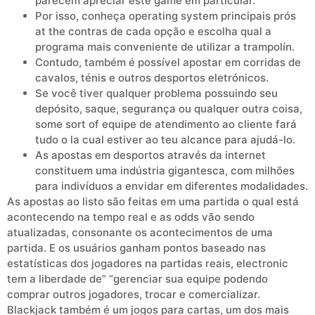
parecem apreciar este game em particular.
Por isso, conheça operating system principais prós
at the contras de cada opção e escolha qual a
programa mais conveniente de utilizar a trampolín.
Contudo, também é possível apostar em corridas de
cavalos, ténis e outros desportos eletrónicos.
Se você tiver qualquer problema possuindo seu
depósito, saque, segurança ou qualquer outra coisa,
some sort of equipe de atendimento ao cliente fará
tudo o la cual estiver ao teu alcance para ajudá-lo.
As apostas em desportos através da internet
constituem uma indústria gigantesca, com milhões
para indivíduos a envidar em diferentes modalidades.
As apostas ao listo são feitas em uma partida o qual está
acontecendo na tempo real e as odds vão sendo
atualizadas, consonante os acontecimentos de uma
partida. E os usuários ganham pontos baseado nas
estatísticas dos jogadores na partidas reais, electronic
tem a liberdade de” “gerenciar sua equipe podendo
comprar outros jogadores, trocar e comercializar.
Blackjack também é um jogos para cartas, um dos mais