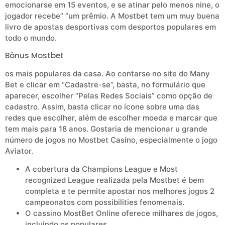
emocionarse em 15 eventos, e se atinar pelo menos nine, o
jogador recebe” “um prêmio. A Mostbet tem um muy buena
livro de apostas desportivas com desportos populares em
todo o mundo.
Bônus Mostbet
os mais populares da casa. Ao contarse no site do Many
Bet e clicar em “Cadastre-se”, basta, no formulário que
aparecer, escolher “Pelas Redes Sociais” como opção de
cadastro. Assim, basta clicar no ícone sobre uma das
redes que escolher, além de escolher moeda e marcar que
tem mais para 18 anos. Gostaria de mencionar u grande
número de jogos no Mostbet Casino, especialmente o jogo
Aviator.
A cobertura da Champions League e Most
recognized League realizada pela Mostbet é bem
completa e te permite apostar nos melhores jogos 2
campeonatos com possibilities fenomenais.
O cassino MostBet Online oferece milhares de jogos,
incluindo os populares