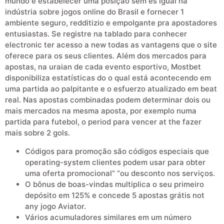
mundo é estabelecer uma posição sem es igual na
indústria sobre jogos online do Brasil e fornecer 1
ambiente seguro, redditizio e empolgante pra apostadores
entusiastas. Se registre na tablado para conhecer
electronic ter acesso a new todas as vantagens que o site
oferece para os seus clientes. Além dos mercados para
apostas, na uraian de cada evento esportivo, Mostbet
disponibiliza estatísticas do o qual está acontecendo em
uma partida ao palpitante e o esfuerzo atualizado em beat
real. Nas apostas combinadas podem determinar dois ou
mais mercados na mesma aposta, por exemplo numa
partida para futebol, o period para vencer at the fazer
mais sobre 2 gols.
Códigos para promoção são códigos especiais que
operating-system clientes podem usar para obter
uma oferta promocional” “ou desconto nos serviços.
O bônus de boas-vindas multiplica o seu primeiro
depósito em 125% e concede 5 apostas grátis not
any jogo Aviator.
Vários acumuladores similares em um número