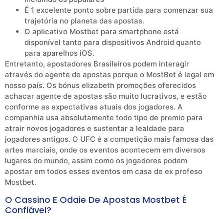
É 1 excelente ponto sobre partida para comenzar sua
trajetória no planeta das apostas.
O aplicativo Mostbet para smartphone está
disponível tanto para dispositivos Android quanto
para aparelhos iOS.
Entretanto, apostadores Brasileiros podem interagir
através do agente de apostas porque o MostBet é legal em
nosso país. Os bónus elizabeth promoções oferecidos
achacar agente de apostas são muito lucrativos, e estão
conforme as expectativas atuais dos jogadores. A
companhia usa absolutamente todo tipo de premio para
atrair novos jogadores e sustentar a lealdade para
jogadores antigos. O UFC é a competição mais famosa das
artes marciais, onde os eventos acontecem em diversos
lugares do mundo, assim como os jogadores podem
apostar em todos esses eventos em casa de ex profeso
Mostbet.
O Cassino E Odaie De Apostas Mostbet É
Confiável?