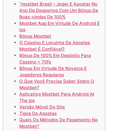
“mostbet Brasil – Jogar E Apostar No
Ano De Desportos Com Um Bónus De
Boas-vindas De 100%
Mostbet App Em Virtude De Android E
Ios
Bônus Mostbet
O Cassino E Locuinta De Apostas
Mostbet É Confiável?
Bônus De 100% Em Depósito Para
Cassino + 70fs
Bônus Em Virtude De Novatos E
Jogadores Regulares
O Que Você Precisa Saber Sobre O
Mostbet?
Aplicativo Mostbet Para Android At
The Ios
Versão Móvel Do Site
Tipos De Apostas
Quais Os Métodos De Pagamento No
Mostbet?