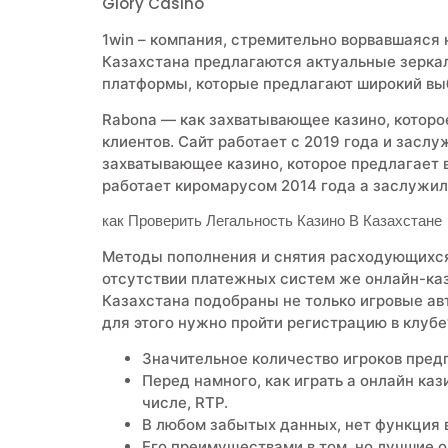
Glory Casino
1win – компания, стремительно ворвавшаяся 
Казахстана предлагаются актуальные зеркал
платформы, которые предлагают широкий выбо
Rabona — как захватывающее казино, котор
клиентов. Сайт работает с 2019 года и засл
захватывающее казино, которое предлагает 
работает киромарусом 2014 года а заслужи
как Проверить Легальность Казино В Казахстане
Методы пополнения и снятия расходующихся 
отсутствии платежных систем же онлайн-каз
Казахстана подобраны не только игровые авт
для этого нужно пройти регистрацию в клубе”
Значительное количество игроков пред
Перед намного, как играть а онлайн каз
числе, RTP.
В любом забытых данных, нет функция 
Его преимуществами в том, но лучшие 