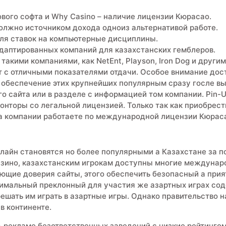
вого софта и Why Casino – наличие лицензии Кюрасао.
должно источником дохода одноиз альтернативой работе.
для ставок на компьютерные дисциплины.
адаптированных компаний для казахстанских гемблеров.
акими компаниями, как NetEnt, Playson, Iron Dog и други
т с отличными показателями отдачи. Особое внимание дос
 обеспечение этих крупнейших популярным сразу госле вы
 сайта или в разделе с информацией том компании. Pin-U
онторы со легальной лицензией. Только так как приобрест
ка компании работаете по международной лицензии Кюра
лайн становятся но более популярными а Казахстане за п
азино, казахстанским игрокам доступны многие междунаро
ющие доверия сайты, этого обеспечить безопасный а прия
имальный преклонный для участия же азартных играх соде
ешать им играть в азартные игры. Однако правительство 
в континенте.
ь рекламе безответственных заведений с низкие рейтинго