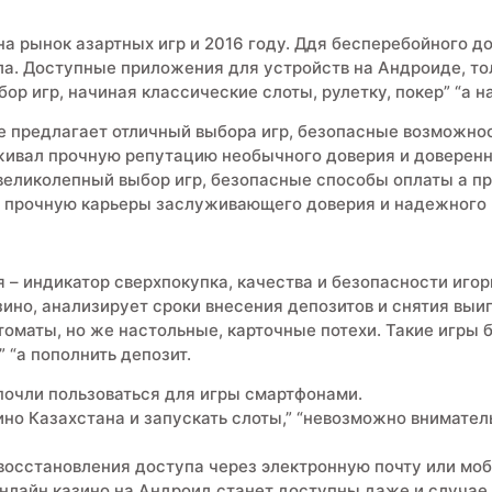
на рынок азартных игр и 2016 году. Ддя бесперебойного д
а. Доступные приложения для устройств на Андроиде, то
р игр, начиная классические слоты, рулетку, покер” “а н
ое предлагает отличный выбора игр, безопасные возможно
уживал прочную репутацию необычного доверия и доверенн
великолепный выбор игр, безопасные способы оплаты а п
л прочную карьеры заслуживающего доверия и надежного
– индикатор сверхпокупка, качества и безопасности игор
ино, анализирует сроки внесения депозитов и снятия выи
оматы, но же настольные, карточные потехи. Такие игры б
 “а пополнить депозит.
почли пользоваться для игры смартфонами.
ино Казахстана и запускать слоты,” “невозможно внимател
восстановления доступа через электронную почту или мо
онлайн казино на Андроид станет доступны даже и случае