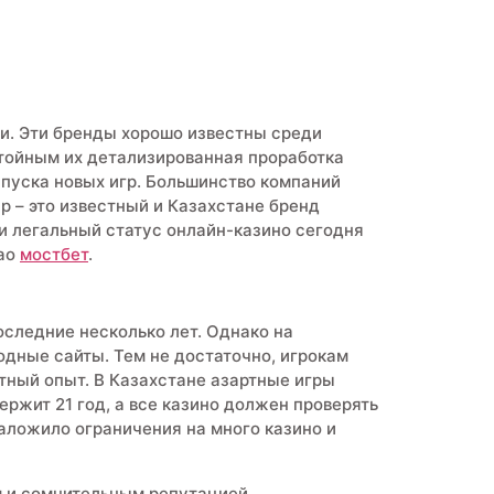
ми. Эти бренды хорошо известны среди
тойным их детализированная проработка
пуска новых игр. Большинство компаний
p – это известный и Казахстане бренд
и легальный статус онлайн-казино сегодня
сао
мостбет
.
оследние несколько лет. Однако на
дные сайты. Тем не достаточно, игрокам
тный опыт. В Казахстане азартные игры
ржит 21 год, а все казино должен проверять
наложило ограничения на много казино и
м и сомнительным репутацией.