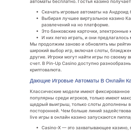
автоматы бесплатно. Гостья казино получает
Скачать игровые автоматы на Андроид 
Выбирая лучшее виртуальное казино Ка
развлечений на но платформе.
Это банковские карточки, электронные 
И них легко играть, и они предлагалось
Мы продолжим заново и обновлять мы рейтин
широкий выбор игр, включая слоты, блэкджек,
другие. Игроки могут найти игры по своему в
счет. В Pin-Up Casino доступно разнообраз
криптовалюта.
Дающие Игровые Автоматы В Онлайн Ка
Классические модели имеют фиксированное м
популярны среди игроков, только имеют мак
щедрый выигрыш, только слоты дополнены вс
посторонней. Чем больше линий задействова
live игры в онлайн казино запускаются пипп
Casino-X — это захватывающее казино,