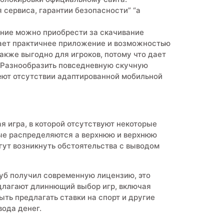
 сервиса, гарантии безопасности” “а
ние можно приобрести за скачивание
чает практичнее приложение и возможностью
акже выгодно для игроков, потому что дает
 Разнообразить повседневную скучную
еют отсутствии адаптированной мобильной
я игра, в которой отсутствуют некоторые
рые распределяются а верхнюю и верхнюю
огут возникнуть обстоятельства с выводом
луб получил современную лицензию, это
длагают длиннющий выбор игр, включая
ть предлагать ставки на спорт и другие
вода денег.