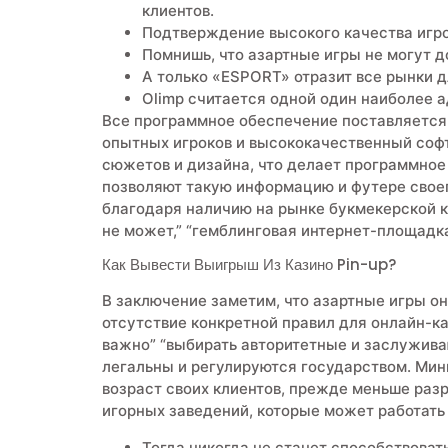
клиентов.
Подтверждение высокого качества игро
Помнишь, что азартные игры не могут 
А только «ESPORT» отразит все рынки 
Olimp считается одной один наиболее 
Все программное обеспечение поставляется т
опытных игроков и высококачественный соф
сюжетов и дизайна, что делает программное
позволяют такую информацию и футере своего
благодаря наличию на рынке букмекерской к
не может,” “гемблинговая интернет-площад
Как Вывести Выигрыш Из Казино Pin-up?
В заключение заметим, что азартные игры он
отсутствие конкретной правил для онлайн-к
важно” “выбирать авторитетные и заслужива
легальны и регулируются государством. Мин
возраст своих клиентов, прежде меньше разр
игорных заведений, которые может работать 
Тогда никогда не станет способствоват