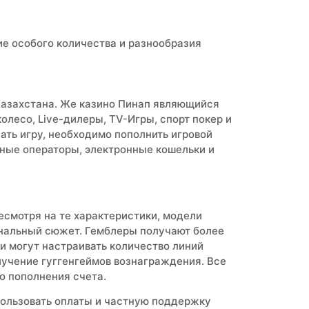
е особого количества и разнообразия
Казахстана. Же казино Пинап являющийся
колесо, Live-дилеры, TV-Игры, спорт покер и
чать игру, необходимо пополнить игровой
ьные операторы, электронные кошельки и
есмотря на те характеристики, модели
инальный сюжет. Гемблеры получают более
и могут настраивать количество линий
лучение гуггенгеймов вознаграждения. Все
о пополнения счета.
пользовать оплаты и частную поддержку