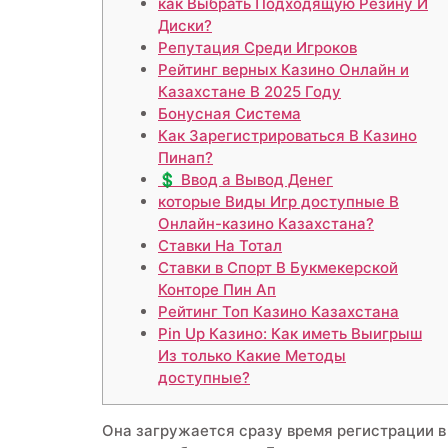
как Выбрать Подходящую Резину И
Диски?
Репутация Среди Игроков
Рейтинг верных Казино Онлайн и
Казахстане В 2025 Году
Бонусная Система
Как Зарегистрироваться В Казино
Пинап?
💲 Ввод а Вывод Денег
которые Виды Игр доступные В
Онлайн-казино Казахстана?
Ставки На Тотал
Ставки в Спорт В Букмекерской
Конторе Пин Ап
Рейтинг Топ Казино Казахстана
Pin Up Казино: Как иметь Выигрыш
Из только Какие Методы
доступные?
Она загружается сразу время регистрации в 