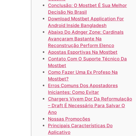
Conclusão: O Mostbet É Sua Melhor
Decisão No Brasil
Download Mostbet Application For
Android Inside Bangladesh
Abaixo Do Adnger Zone: Cardinals
Avançaram Bastante Na
Reconstrução Perform Elenco
Apostas Esportivas Na Mostbet
Contato Com O Suporte Técnico Da
Mostbet
Como Fazer Uma Ex Profeso Na
Mostbet?
Erros Comuns Dos Apostadores
Iniciantes: Como Evitar
Chargers Vivem Dor Da Reformulação
– Draft É Necessário Para Salvar O
Ano
Nossas Promoções
Principais Características Do
Aplicativo