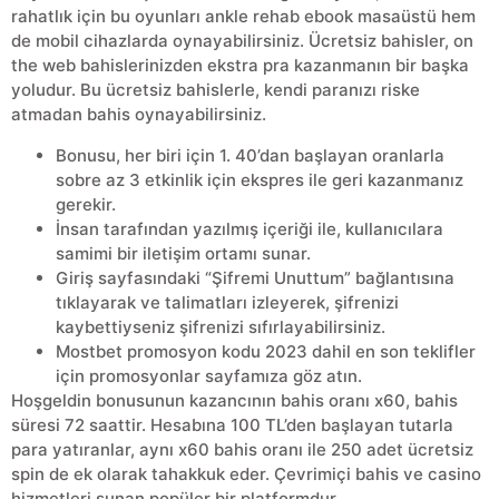
rahatlık için bu oyunları ankle rehab ebook masaüstü hem
de mobil cihazlarda oynayabilirsiniz. Ücretsiz bahisler, on
the web bahislerinizden ekstra pra kazanmanın bir başka
yoludur. Bu ücretsiz bahislerle, kendi paranızı riske
atmadan bahis oynayabilirsiniz.
Bonusu, her biri için 1. 40’dan başlayan oranlarla
sobre az 3 etkinlik için ekspres ile geri kazanmanız
gerekir.
İnsan tarafından yazılmış içeriği ile, kullanıcılara
samimi bir iletişim ortamı sunar.
Giriş sayfasındaki “Şifremi Unuttum” bağlantısına
tıklayarak ve talimatları izleyerek, şifrenizi
kaybettiyseniz şifrenizi sıfırlayabilirsiniz.
Mostbet promosyon kodu 2023 dahil en son teklifler
için promosyonlar sayfamıza göz atın.
Hoşgeldin bonusunun kazancının bahis oranı x60, bahis
süresi 72 saattir. Hesabına 100 TL’den başlayan tutarla
para yatıranlar, aynı x60 bahis oranı ile 250 adet ücretsiz
spin de ek olarak tahakkuk eder. Çevrimiçi bahis ve casino
hizmetleri sunan popüler bir platformdur.