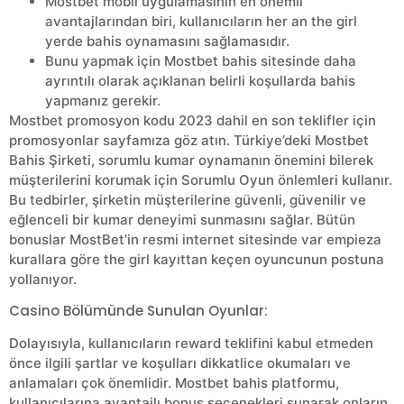
Mostbet mobil uygulamasının en önemli
avantajlarından biri, kullanıcıların her an the girl
yerde bahis oynamasını sağlamasıdır.
Bunu yapmak için Mostbet bahis sitesinde daha
ayrıntılı olarak açıklanan belirli koşullarda bahis
yapmanız gerekir.
Mostbet promosyon kodu 2023 dahil en son teklifler için
promosyonlar sayfamıza göz atın. Türkiye’deki Mostbet
Bahis Şirketi, sorumlu kumar oynamanın önemini bilerek
müşterilerini korumak için Sorumlu Oyun önlemleri kullanır.
Bu tedbirler, şirketin müşterilerine güvenli, güvenilir ve
eğlenceli bir kumar deneyimi sunmasını sağlar. Bütün
bonuslar MostBet’in resmi internet sitesinde var empieza
kurallara göre the girl kayıttan keçen oyuncunun postuna
yollanıyor.
Casino Bölümünde Sunulan Oyunlar:
Dolayısıyla, kullanıcıların reward teklifini kabul etmeden
önce ilgili şartlar ve koşulları dikkatlice okumaları ve
anlamaları çok önemlidir. Mostbet bahis platformu,
kullanıcılarına avantajlı bonus seçenekleri sunarak onların