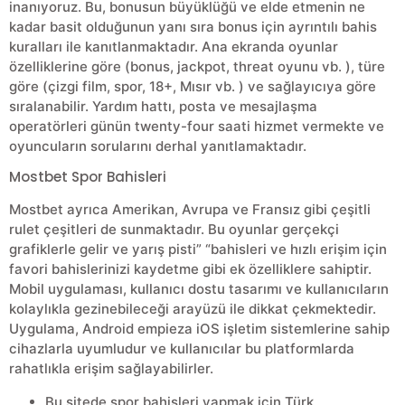
inanıyoruz. Bu, bonusun büyüklüğü ve elde etmenin ne
kadar basit olduğunun yanı sıra bonus için ayrıntılı bahis
kuralları ile kanıtlanmaktadır. Ana ekranda oyunlar
özelliklerine göre (bonus, jackpot, threat oyunu vb. ), türe
göre (çizgi film, spor, 18+, Mısır vb. ) ve sağlayıcıya göre
sıralanabilir. Yardım hattı, posta ve mesajlaşma
operatörleri günün twenty-four saati hizmet vermekte ve
oyuncuların sorularını derhal yanıtlamaktadır.
Mostbet Spor Bahisleri
Mostbet ayrıca Amerikan, Avrupa ve Fransız gibi çeşitli
rulet çeşitleri de sunmaktadır. Bu oyunlar gerçekçi
grafiklerle gelir ve yarış pisti” “bahisleri ve hızlı erişim için
favori bahislerinizi kaydetme gibi ek özelliklere sahiptir.
Mobil uygulaması, kullanıcı dostu tasarımı ve kullanıcıların
kolaylıkla gezinebileceği arayüzü ile dikkat çekmektedir.
Uygulama, Android empieza iOS işletim sistemlerine sahip
cihazlarla uyumludur ve kullanıcılar bu platformlarda
rahatlıkla erişim sağlayabilirler.
Bu sitede spor bahisleri yapmak için Türk