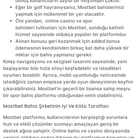
olmuş kullanıcıların sayısı bir milyondan çoktur.
Eğer bir golf hayranıysanız, Mostbet bahislerinizi
yapmak için mükemmel bir yer olacaktır.
Öte yandan, online casino ve spor
bahisleri tutkunları için Mostbet, sunduğu kaliteli
hizmet sayesinde oldukça popüler bir platformdur.
Alınan bonusu geri kazanmak için added bonus
ödemesinin kendisinden birkaç kat daha yüksek bir
miktar için bahis yapmanız gerekir.
Kolay navigasyonu ve sezgisel tasarımı sayesinde, yeni
başlayanlar bile hızla siteyi keşfedebilir ve istedikleri
oyunları bulabilir. Ayrıca, mobil uyumluluğu neticesinde
istediğiniz zaman empieza yerde oyun deneyiminin keyfini
çıkarabilirsiniz. Mostbet’in geçerli bir lisansa sahip meşru
bir spor bahis platformu olduğundan emin olabilirsiniz.
Mostbet Bahis Şirketinin Iyi Ve Kötü Tarafları
Mostbet platformu, kullanıcılarının karşılaştığı sorunlara
hızlı ve etkili çözümler sunmayı amaçlayan geniş bir
destek ağına sahiptir. Online bahis ve casino dünyasında
yerinizi aldığınız andan itibaren bu platformun bonusları ve