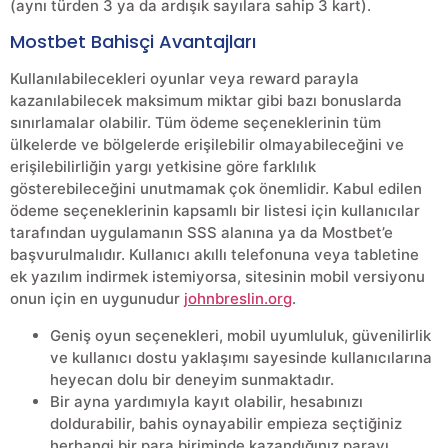
(aynı türden 3 ya da ardışık sayılara sahip 3 kart).
Mostbet Bahisçi Avantajları
Kullanılabilecekleri oyunlar veya reward parayla
kazanılabilecek maksimum miktar gibi bazı bonuslarda
sınırlamalar olabilir. Tüm ödeme seçeneklerinin tüm
ülkelerde ve bölgelerde erişilebilir olmayabileceğini ve
erişilebilirliğin yargı yetkisine göre farklılık
gösterebileceğini unutmamak çok önemlidir. Kabul edilen
ödeme seçeneklerinin kapsamlı bir listesi için kullanıcılar
tarafından uygulamanın SSS alanına ya da Mostbet’e
başvurulmalıdır. Kullanıcı akıllı telefonuna veya tabletine
ek yazılım indirmek istemiyorsa, sitesinin mobil versiyonu
onun için en uygunudur
johnbreslin.org
.
Geniş oyun seçenekleri, mobil uyumluluk, güvenilirlik
ve kullanıcı dostu yaklaşımı sayesinde kullanıcılarına
heyecan dolu bir deneyim sunmaktadır.
Bir ayna yardımıyla kayıt olabilir, hesabınızı
doldurabilir, bahis oynayabilir empieza seçtiğiniz
herhangi bir para biriminde kazandığınız parayı