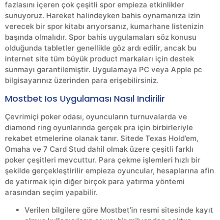
fazlasını içeren çok çeşitli spor empieza etkinlikler
sunuyoruz. Hareket halindeyken bahis oynamanıza izin
verecek bir spor kitabı arıyorsanız, kumarhane listenizin
başında olmalıdır. Spor bahis uygulamaları söz konusu
olduğunda tabletler genellikle göz ardı edilir, ancak bu
internet site tüm büyük product markaları için destek
sunmayı garantilemiştir. Uygulamaya PC veya Apple pc
bilgisayarınız üzerinden para erişebilirsiniz.
Mostbet Ios Uygulaması Nasıl Indirilir
Çevrimiçi poker odası, oyuncuların turnuvalarda ve
diamond ring oyunlarında gerçek pra için birbirleriyle
rekabet etmelerine olanak tanır. Sitede Texas Hold’em,
Omaha ve 7 Card Stud dahil olmak üzere çeşitli farklı
poker çeşitleri mevcuttur. Para çekme işlemleri hızlı bir
şekilde gerçekleştirilir empieza oyuncular, hesaplarına afin
de yatırmak için diğer birçok para yatırma yöntemi
arasından seçim yapabilir.
Verilen bilgilere göre Mostbet’in resmi sitesinde kayıt