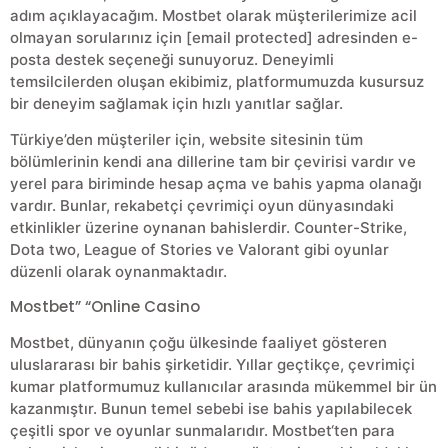
adım açıklayacağım. Mostbet olarak müşterilerimize acil
olmayan sorularınız için [email protected] adresinden e-
posta destek seçeneği sunuyoruz. Deneyimli
temsilcilerden oluşan ekibimiz, platformumuzda kusursuz
bir deneyim sağlamak için hızlı yanıtlar sağlar.
Türkiye’den müşteriler için, website sitesinin tüm
bölümlerinin kendi ana dillerine tam bir çevirisi vardır ve
yerel para biriminde hesap açma ve bahis yapma olanağı
vardır. Bunlar, rekabetçi çevrimiçi oyun dünyasındaki
etkinlikler üzerine oynanan bahislerdir. Counter-Strike,
Dota two, League of Stories ve Valorant gibi oyunlar
düzenli olarak oynanmaktadır.
Mostbet” “Online Casino
Mostbet, dünyanın çoğu ülkesinde faaliyet gösteren
uluslararası bir bahis şirketidir. Yıllar geçtikçe, çevrimiçi
kumar platformumuz kullanıcılar arasında mükemmel bir ün
kazanmıştır. Bunun temel sebebi ise bahis yapılabilecek
çeşitli spor ve oyunlar sunmalarıdır. Mostbet‘ten para