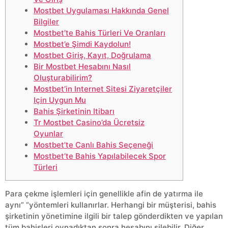
Mostbet Uygulaması Hakkında Genel
Bilgiler
Mostbet’te Bahis Türleri Ve Oranları
Mostbet’e Şimdi Kaydolun!
Mostbet Giriş, Kayıt, Doğrulama
Bir Mostbet Hesabını Nasıl
Oluşturabilirim?
Mostbet’in Internet Sitesi Ziyaretçiler
Için Uygun Mu
Bahis Şirketinin Itibarı
Tr Mostbet Casino’da Ücretsiz
Oyunlar
Mostbet’te Canlı Bahis Seçeneği
Mostbet’te Bahis Yapılabilecek Spor
Türleri
Para çekme işlemleri için genellikle afin de yatırma ile
aynı” “yöntemleri kullanırlar. Herhangi bir müşterisi, bahis
şirketinin yönetimine ilgili bir talep gönderdikten ve yapılan
tüm bahisleri oynadıktan sonra hesabını silebilir. Diğer