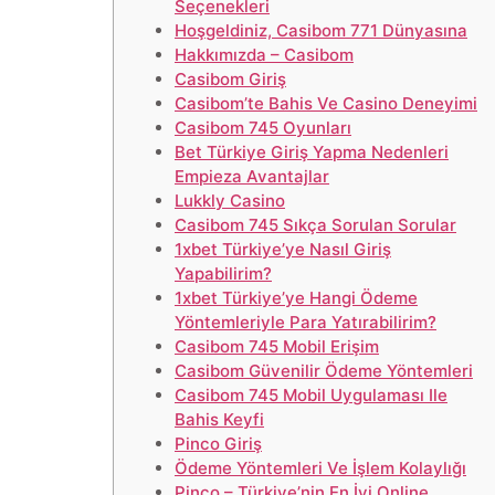
Seçenekleri
Hoşgeldiniz, Casibom 771 Dünyasına
Hakkımızda – Casibom
Casibom Giriş
Casibom’te Bahis Ve Casino Deneyimi
Casibom 745 Oyunları
Bet Türkiye Giriş Yapma Nedenleri
Empieza Avantajlar
Lukkly Casino
Casibom 745 Sıkça Sorulan Sorular
1xbet Türkiye’ye Nasıl Giriş
Yapabilirim?
1xbet Türkiye’ye Hangi Ödeme
Yöntemleriyle Para Yatırabilirim?
Casibom 745 Mobil Erişim
Casibom Güvenilir Ödeme Yöntemleri
Casibom 745 Mobil Uygulaması Ile
Bahis Keyfi
Pinco Giriş
Ödeme Yöntemleri Ve İşlem Kolaylığı
Pinco – Türkiye’nin En İyi Online