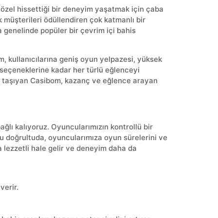
 özel hissettiği bir deneyim yaşatmak için çaba
 müşterileri ödüllendiren çok katmanlı bir
a genelinde popüler bir çevrim içi bahis
m, kullanıcılarına geniş oyun yelpazesi, yüksek
r seçeneklerine kadar her türlü eğlenceyi
eye taşıyan Casibom, kazanç ve eğlence arayan
ğlı kalıyoruz. Oyuncularımızın kontrollü bir
 Bu doğrultuda, oyuncularımıza oyun sürelerini ve
ha lezzetli hale gelir ve deneyim daha da
verir.