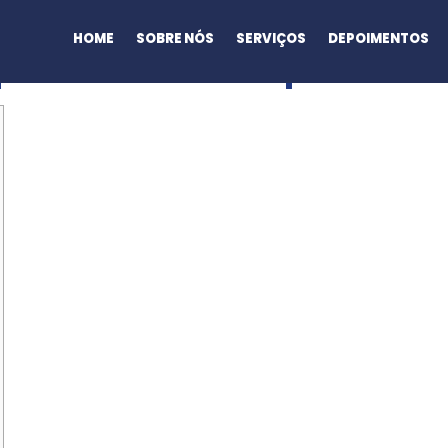
zandıran Casino Sitesi
HOME
SOBRE NÓS
SERVIÇOS
DEPOIMENTOS
Yapma Nedenleri Empieza Ava