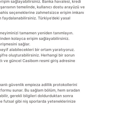
işim sağlayabilirsiniz. Banka havalesi, kredi
aşarısının temelinde, kullanıcı dostu arayüzü ve
e bahis seçeneklerine zahmetsizce erişim imkanı
faydalanabilirsiniz. Türkiye’deki yasal
deneyiminizi tamamen yeniden tanımlayın.
inden kolayca erişim sağlayabilirsiniz.
rişmesini sağlar.
eyif alabilecekleri bir ortam yaratıyoruz.
ifre oluşturabilirsiniz. Herhangi bir sorun
lı ve güncel Casibom resmi giriş adresine
anlı güvenlik empieza adillik protokollerini
latformu sunar. Bu sağlam bölüm, hem sıradan
lir, gerekli bilgileri doldurduktan sonra
ve futsal gibi niş sporlarda yeteneklerinize