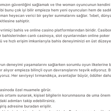
larımızın güvenliğini sağlamak ve the woman oyuncunun kendini
bi bunu çok iyi bilir empieza hem yeni oyuncuları hem de sadık
zaman heyecan verici bir şeyler sunmalarını sağlar. 1xbet, düny
itlesine sahiptir.
vrimiçi bahis ve online casino platformlarından biridir. Casibo
or bahislerinden canlı casinoya, slot oyunlarından online poke
üzü ve hızlı erişim imkanlarıyla bahis deneyiminizi en üst düz
yun deneyimi yaşamalarını sağlarken sorumlu oyun ilkelerine ba
er alıyor empieza bilinçli oyun davranışlarını teşvik ediyoruz.
ğlıyoruz. Her seviyeyi tırmandıkça, avantajlar büyür, ödüller da
i casinoda özel muamele görür.
ahis ortamı sunarak, kişisel bilgilerin korunmasına de uma önem 
aki adımları takip edebilirsiniz.
iriş adresine buradan erişilir.