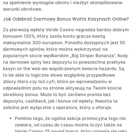
na spełnienie wymogów obrotu i niezbyt skomplikowane
warunki obrotowe.
Jak Odebrać Darmowy Bonus Watts Kasynach Online?
Za pierwszą wpłatę Verde Casino nagradza bardzo dobrym
bonusem 120%, który zasila konto gracza kwotą
maksymalnie 300 european. Ponadto dostępnych jest 50
darmowych spinów, które można wykorzystać na
popularnym slocie wędkarskim „Big Striper Bonanza”. Kody
na darmowe spiny bez depozytu to powszechna praktyka
kasyn on the web we współczesnym świecie hazardu. Są
to be able to logiczne słowa względnie przypadkowe
zbiory liters czy też cyfr, które po wprowadzeniu w
odpowiednim polu na stronie aktywują na Twoim koncie
określony bonus. Może to być zarówno premia bez
depozytu, cashback, jak i bonus od wpłaty. Kwestia ta
zależna jest wyłącznie z operatora, który u oferuje.
Pomimo tego, że ogólna sekcja promocyjna tego nie
zawiera, od czasu do czasu można liczyć także na
Verde Casino 25 pound bonus, który pojawia się jako