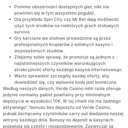
Pomimo obszerności dostępnych gier, nikt nie
powinien się w tym wszystkim pogubić.
Dla przykładu Spin City czy Mr Bet dają możliwość
użyć tych środków na niektórych grach stołowych
survive.
Gry karciane we stołowe prowadzone są przez
profesjonalnych krupierów z solidnych kasyno i
wyposażonych studiów.
Zdajemy sobie sprawę, że promocje są jednym z
najistotniejszych czynników warunkujących
atrakcyjność oferty każdego kasyna internetowego.
Warto sprawdzić szczegóły każdej oferty, aby
dowiedzieć się, czy wpisanie kodu jest konieczne.
Według naszych danych, Verde Casino mhh razie oferuje
jedynie normalny pakiet powitalny przy minimalnym
depozycie w wysokości 10€. W tej chwili nie ma żadnego
aktywnego” “bonusu bez depozytu od Verde Casino,
jednak zachęcamy czytelników carry out śledzenia naszej
witryny każdego dnia. Bonusy no deposit w kasynach
pojawiają się często i niespodziewanie. Zazwyczaj są