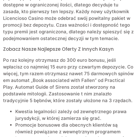
dostępne w ograniczonej ilości, dlatego decyduje tu
zasada, kto pierwszy ten lepszy. Każdy nowy użytkownik
Licencioso Casino może odebrać swój powitalny pakiet w
promocji bez depozytu. Czas ważności i dostępność tego
typu premii jest ograniczona, dlatego należy spieszyć się z
podejmowaniem ostatecznej decyzji w tym temacie.
Zobacz Nasze Najlepsze Oferty Z Innych Kasyn
Po raz kolejny otrzymasz do 300 euro bonusu, jeśli
wpłacisz co najmniej 15 euro przy czwartym depozycie. Co
więcej, tym razem otrzymasz nawet 75 darmowych spinów
em automat „Book associated with Fallen” od Practical
Play. Automat Guide of Sirens został stworzony na
podstawie mitologii. Zastosowanie t nim znalazło
tradycyjnie 5 bębnów, które zostały ułożone na 3 rzędach.
Kwestia legalności zależy od zewnętrznego prawa
jurysdykcji, w której zamierza się grać.
Promocje bonusowe dla obecnych klientów są
również powiązane z wewnętrznym programem