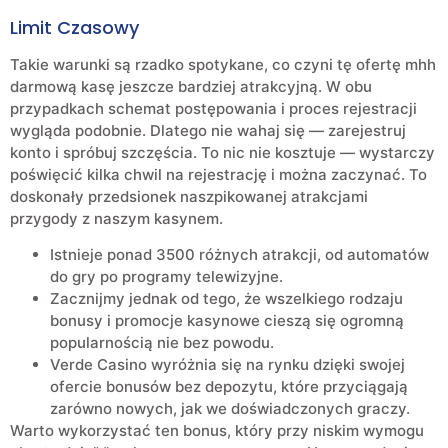
Limit Czasowy
Takie warunki są rzadko spotykane, co czyni tę ofertę mhh
darmową kasę jeszcze bardziej atrakcyjną. W obu
przypadkach schemat postępowania i proces rejestracji
wygląda podobnie. Dlatego nie wahaj się — zarejestruj
konto i spróbuj szczęścia. To nic nie kosztuje — wystarczy
poświęcić kilka chwil na rejestrację i można zaczynać. To
doskonały przedsionek naszpikowanej atrakcjami
przygody z naszym kasynem.
Istnieje ponad 3500 różnych atrakcji, od automatów
do gry po programy telewizyjne.
Zacznijmy jednak od tego, że wszelkiego rodzaju
bonusy i promocje kasynowe cieszą się ogromną
popularnością nie bez powodu.
Verde Casino wyróżnia się na rynku dzięki swojej
ofercie bonusów bez depozytu, które przyciągają
zarówno nowych, jak we doświadczonych graczy.
Warto wykorzystać ten bonus, który przy niskim wymogu