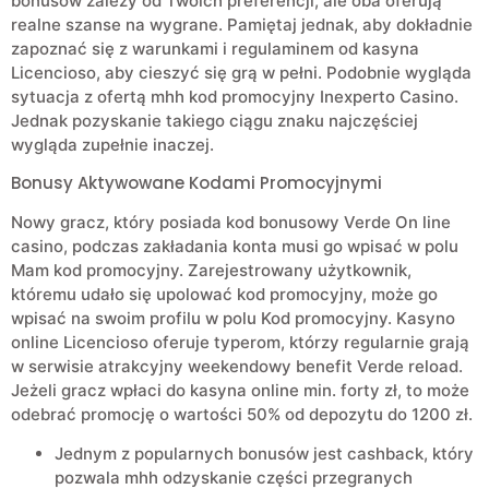
bonusów zależy od Twoich preferencji, ale oba oferują
realne szanse na wygrane. Pamiętaj jednak, aby dokładnie
zapoznać się z warunkami i regulaminem od kasyna
Licencioso, aby cieszyć się grą w pełni. Podobnie wygląda
sytuacja z ofertą mhh kod promocyjny Inexperto Casino.
Jednak pozyskanie takiego ciągu znaku najczęściej
wygląda zupełnie inaczej.
Bonusy Aktywowane Kodami Promocyjnymi
Nowy gracz, który posiada kod bonusowy Verde On line
casino, podczas zakładania konta musi go wpisać w polu
Mam kod promocyjny. Zarejestrowany użytkownik,
któremu udało się upolować kod promocyjny, może go
wpisać na swoim profilu w polu Kod promocyjny. Kasyno
online Licencioso oferuje typerom, którzy regularnie grają
w serwisie atrakcyjny weekendowy benefit Verde reload.
Jeżeli gracz wpłaci do kasyna online min. forty zł, to może
odebrać promocję o wartości 50% od depozytu do 1200 zł.
Jednym z popularnych bonusów jest cashback, który
pozwala mhh odzyskanie części przegranych