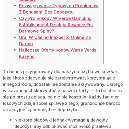
Rozwiązywanie Typowych Problemów
Z Bonusami Bez Depozytu
Czy Promokody W Verde Gambling
Establishment Działają Również Em
Darmowe Spiny?
Graj W Casino Inexperto Online Za
Darmo
Najlepsze Oferty Kodów Watts Verde
Kasyno
To bonus przygotowany dla naszych użytkowników we
jeżeli ktoś zdecyduje się zarejestrować, korzystając z
innego źródła, dodatek nie zostanie aktywowany. Dlatego
wskazane jest skorzystać z naszej oferty — to be able to
się po prostu opłaca, bo nic nie kosztuje. Każdy fan gier
losowych zdaje sobie sprawę z tego, grunzochse bardzo
atrakcyjne są bonusy bez depozytu.
Niektóre placówki jednak wymagają dowolny
depozyt, aby odblokować możliwość przelewu