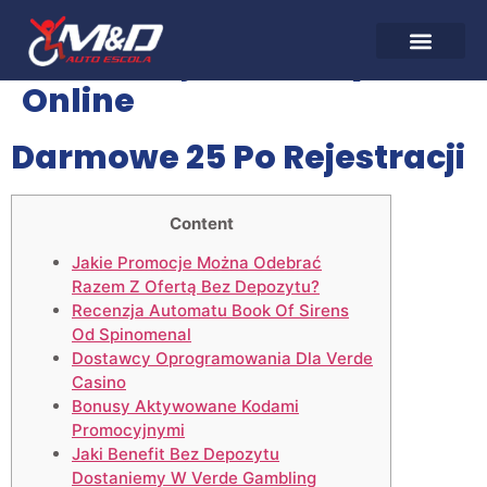
Najważniejsze
Informacje Um Kasynie
Online
Darmowe 25 Po Rejestracji
Content
Jakie Promocje Można Odebrać
Razem Z Ofertą Bez Depozytu?
Recenzja Automatu Book Of Sirens
Od Spinomenal
Dostawcy Oprogramowania Dla Verde
Casino
Bonusy Aktywowane Kodami
Promocyjnymi
Jaki Benefit Bez Depozytu
Dostaniemy W Verde Gambling