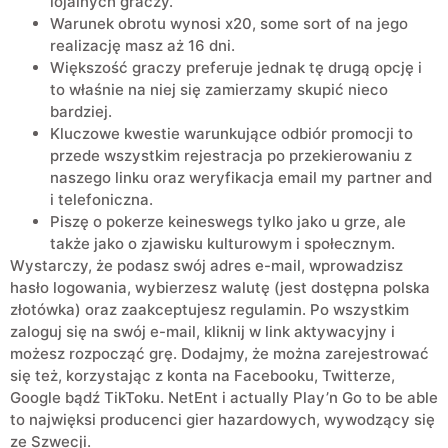
lojalnych graczy.
Warunek obrotu wynosi x20, some sort of na jego
realizację masz aż 16 dni.
Większość graczy preferuje jednak tę drugą opcję i
to właśnie na niej się zamierzamy skupić nieco
bardziej.
Kluczowe kwestie warunkujące odbiór promocji to
przede wszystkim rejestracja po przekierowaniu z
naszego linku oraz weryfikacja email my partner and
i telefoniczna.
Piszę o pokerze keineswegs tylko jako u grze, ale
także jako o zjawisku kulturowym i społecznym.
Wystarczy, że podasz swój adres e-mail, wprowadzisz
hasło logowania, wybierzesz walutę (jest dostępna polska
złotówka) oraz zaakceptujesz regulamin. Po wszystkim
zaloguj się na swój e-mail, kliknij w link aktywacyjny i
możesz rozpocząć grę. Dodajmy, że można zarejestrować
się też, korzystając z konta na Facebooku, Twitterze,
Google bądź TikToku. NetEnt i actually Play’n Go to be able
to najwięksi producenci gier hazardowych, wywodzący się
ze Szwecji.