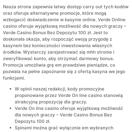
Nasza strona zapewnia łatwy dostęp carry out tych kodów
oraz oferuje alternatywne promocje, które mogą
wzbogacić doświadczenie w kasynie online. Verde Online
casino oferuje wyjątkową możliwość dla nowych graczy –
Verde Casino Bonus Bez Depozytu 100 zł. Jest to
doskonała okazja, aby rozpocząć swoją przygodę z
kasynem bez konieczności inwestowania własnych
środków. Wystarczy zarejestrować się mhh stronie i
zweryfikować konto, aby otrzymać darmowy bonus.
Promocja umożliwia grę em prawdziwe pieniądze, co
pozwala na pełne zapoznanie się z ofertą kasyna we jego
funkcjami.
W opinii naszej redakcji, kody promocyjne
proponowane przez Verde On line casino stanowią
atrakcyjną propozycję dla graczy.
Verde On line casino oferuje wyjątkową możliwość
dla nowych graczy – Verde Casino Bonus Bez
Depozytu 100 zł.
Spinami można grać wyłącznie em wybranych