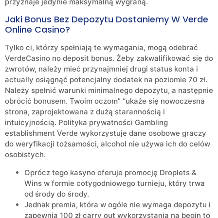
przyznaje jedynie maksymalną wygraną.
Jaki Bonus Bez Depozytu Dostaniemy W Verde
Online Casino?
Tylko ci, którzy spełniają te wymagania, mogą odebrać
VerdeCasino no deposit bonus. Żeby zakwalifikować się do
zwrotów, należy mieć przynajmniej drugi status konta i
actually osiągnąć potencjalny dodatek na poziomie 70 zł.
Należy spełnić warunki minimalnego depozytu, a następnie
obrócić bonusem. Twoim oczom” “ukaże się nowoczesna
strona, zaprojektowana z dużą starannością i
intuicyjnością. Polityka prywatności Gambling
establishment Verde wykorzystuje dane osobowe graczy
do weryfikacji tożsamości, alcohol nie używa ich do celów
osobistych.
Oprócz tego kasyno oferuje promocję Droplets &
Wins w formie cotygodniowego turnieju, który trwa
od środy do środy.
Jednak premia, która w ogóle nie wymaga depozytu i
zapewnia 100 zł carry out wykorzystania na begin to