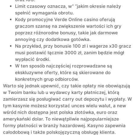
Limit czasowy oznacza, w” “jakim okresie należy
spełnić wymagania obrotu.
Kody promocyjne Verde Online casino oferują
graczom szansę na zwiększenie wartości ich gry
poprzez różnorodne bonusy, takie jak darmowe
annoying czy dodatkowa gotówka.
Na przykład, przy bonusie 100 zł i wagerze x30 gracz
musi postawić łącznie 3000 zł, zanim będzie mógł
wypłacić środki.
W ten sposób najczęściej rozprowadzane są
ekskluzywne oferty, które są skierowane do
konkretnych grup odbiorców.
Warto się jednak upewnić, czy takie opłaty nie obowiązują
w Twoim banku lub u wydawcy karty płatniczej, którą
zamierzasz się posługiwać carry out depozytu i wypłaty. W
tym kasynie możesz korzystać unces wielu walut, a new
wśród nich dostępna jest polska złotówka, euro oraz
amerykański dolar. To niewątpliwie najpopularniejsze
formy płatności w branży hazardowej. Kasyno zapewnia
całodobową i także polskojęzyczną obsługę klienta.