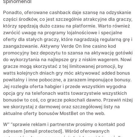
Spinomenal
Ponadto, oferowane cashback daje szansę na odzyskanie
części środków, co jest szczególnie atrakcyjne dla graczy,
którzy spędzają dużo czasu na platformie. Warto również
zwrócić uwagę na programy lojalnościowe i specjalne
oferty dla stałych graczy, które nagradzają regularną grę i
zaangażowanie. Aktywny Verde On line casino kod
promocyjny bez depozytu to szansa na aktywację gotówki
do wykorzytania na najlepsze gry z niskim wagerem. Nowi
gracze mogą skorzystać z tej limitowanej promocji, by
watts kolejnych dniach gry móc aktywować added bonus
powitalny i inne poboczne, a zarazem imponujące bonusy.
Jej rozległa oferta habgier i przede wszystkim wygodna
opcja gry na telefonach watts towarzystwie wszystkich
bonusów to coś, co gracze pokochali dawno. Przewiń niżej
we skorzystaj z darmowej oraz szczegółowej listy na
aktualne oferty bonusów MostBet on the web.
W” “sprawie reklam i partnerstw prosimy o kontakt pod
adresem [email protected]. Wśród oferowanych