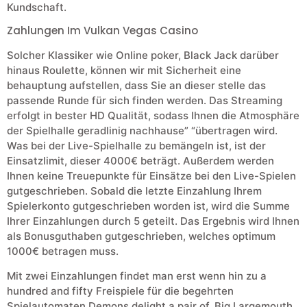
Kundschaft.
Zahlungen Im Vulkan Vegas Casino
Solcher Klassiker wie Online poker, Black Jack darüber
hinaus Roulette, können wir mit Sicherheit eine
behauptung aufstellen, dass Sie an dieser stelle das
passende Runde für sich finden werden. Das Streaming
erfolgt in bester HD Qualität, sodass Ihnen die Atmosphäre
der Spielhalle geradlinig nachhause” “übertragen wird.
Was bei der Live-Spielhalle zu bemängeln ist, ist der
Einsatzlimit, dieser 4000€ beträgt. Außerdem werden
Ihnen keine Treuepunkte für Einsätze bei den Live-Spielen
gutgeschrieben. Sobald die letzte Einzahlung Ihrem
Spielerkonto gutgeschrieben worden ist, wird die Summe
Ihrer Einzahlungen durch 5 geteilt. Das Ergebnis wird Ihnen
als Bonusguthaben gutgeschrieben, welches optimum
1000€ betragen muss.
Mit zwei Einzahlungen findet man erst wenn hin zu a
hundred and fifty Freispiele für die begehrten
Spielautomaten Demons delight a pair of, Big Largemouth