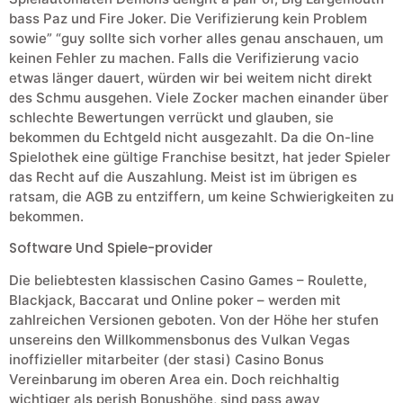
bass Paz und Fire Joker. Die Verifizierung kein Problem
sowie” “guy sollte sich vorher alles genau anschauen, um
keinen Fehler zu machen. Falls die Verifizierung vacio
etwas länger dauert, würden wir bei weitem nicht direkt
des Schmu ausgehen. Viele Zocker machen einander über
schlechte Bewertungen verrückt und glauben, sie
bekommen du Echtgeld nicht ausgezahlt. Da die On-line
Spielothek eine gültige Franchise besitzt, hat jeder Spieler
das Recht auf die Auszahlung. Meist ist im übrigen es
ratsam, die AGB zu entziffern, um keine Schwierigkeiten zu
bekommen.
Software Und Spiele-provider
Die beliebtesten klassischen Casino Games – Roulette,
Blackjack, Baccarat und Online poker – werden mit
zahlreichen Versionen geboten. Von der Höhe her stufen
unsereins den Willkommensbonus des Vulkan Vegas
inoffizieller mitarbeiter (der stasi) Casino Bonus
Vereinbarung im oberen Area ein. Doch reichhaltig
wichtiger als perish Bonushöhe, sind pass away