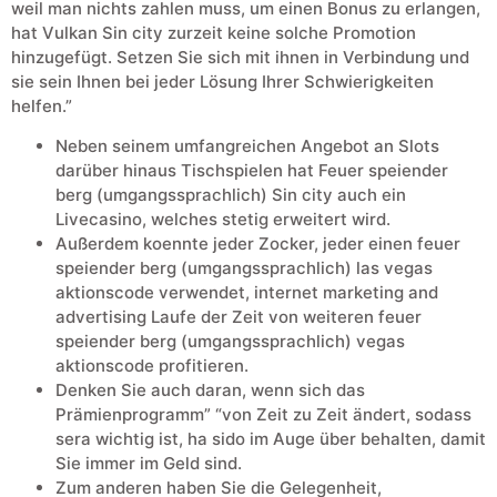
weil man nichts zahlen muss, um einen Bonus zu erlangen,
hat Vulkan Sin city zurzeit keine solche Promotion
hinzugefügt. Setzen Sie sich mit ihnen in Verbindung und
sie sein Ihnen bei jeder Lösung Ihrer Schwierigkeiten
helfen.”
Neben seinem umfangreichen Angebot an Slots
darüber hinaus Tischspielen hat Feuer speiender
berg (umgangssprachlich) Sin city auch ein
Livecasino, welches stetig erweitert wird.
Außerdem koennte jeder Zocker, jeder einen feuer
speiender berg (umgangssprachlich) las vegas
aktionscode verwendet, internet marketing and
advertising Laufe der Zeit von weiteren feuer
speiender berg (umgangssprachlich) vegas
aktionscode profitieren.
Denken Sie auch daran, wenn sich das
Prämienprogramm” “von Zeit zu Zeit ändert, sodass
sera wichtig ist, ha sido im Auge über behalten, damit
Sie immer im Geld sind.
Zum anderen haben Sie die Gelegenheit,