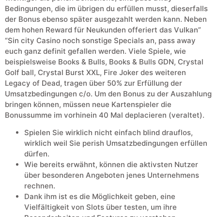
Bedingungen, die im übrigen du erfüllen musst, dieserfalls
der Bonus ebenso später ausgezahlt werden kann. Neben
dem hohen Reward für Neukunden offeriert das Vulkan”
“Sin city Casino noch sonstige Specials an, pass away
euch ganz definit gefallen werden. Viele Spiele, wie
beispielsweise Books & Bulls, Books & Bulls GDN, Crystal
Golf ball, Crystal Burst XXL, Fire Joker des weiteren
Legacy of Dead, tragen über 50% zur Erfüllung der
Umsatzbedingungen c/o. Um den Bonus zu der Auszahlung
bringen können, müssen neue Kartenspieler die
Bonussumme im vorhinein 40 Mal deplacieren (veraltet).
Spielen Sie wirklich nicht einfach blind drauflos,
wirklich weil Sie perish Umsatzbedingungen erfüllen
dürfen.
Wie bereits erwähnt, können die aktivsten Nutzer
über besonderen Angeboten jenes Unternehmens
rechnen.
Dank ihm ist es die Möglichkeit geben, eine
Vielfältigkeit von Slots über testen, um ihre