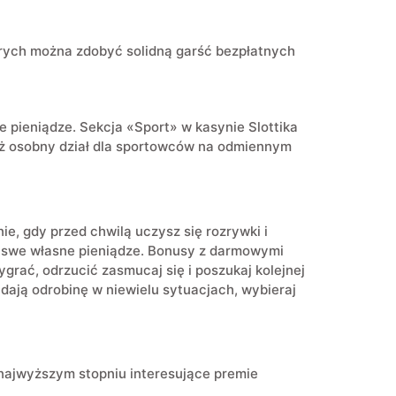
órych można zdobyć solidną garść bezpłatnych
 pieniądze. Sekcja «Sport» w kasynie Slottika
ąż osobny dział dla sportowców na odmiennym
e, gdy przed chwilą uczysz się rozrywki i
m swe własne pieniądze. Bonusy z darmowymi
grać, odrzucić zasmucaj się i poszukaj kolejnej
adają odrobinę w niewielu sytuacjach, wybieraj
w najwyższym stopniu interesujące premie