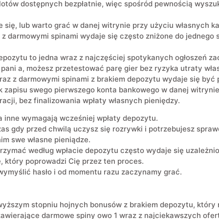
otów dostępnych bezpłatnie, więc spośród pewnością wyszuk
e się, lub warto grać w danej witrynie przy użyciu własnych ka
 z darmowymi spinami wydaje się często zniżone do jednego sl
epozytu to jedna wraz z najczęściej spotykanych ogłoszeń z
pani a, możesz przetestować parę gier bez ryzyka utraty wła
raz z darmowymi spinami z brakiem depozytu wydaje się być 
k zapisu swego pierwszego konta bankowego w danej witryni
acji, bez finalizowania wpłaty własnych pieniędzy.
, a inne wymagają wcześniej wpłaty depozytu.
zas gdy przed chwilą uczysz się rozrywki i potrzebujesz spr
nim swe własne pieniądze.
otrzymać według wpłacie depozytu często wydaje się uzależni
, który poprowadzi Cię przez ten proces.
 wymyślić hasło i od momentu razu zaczynamy grać.
ajwyższym stopniu hojnych bonusów z brakiem depozytu, który
awierające darmowe spiny owo 1 wraz z najciekawszych ofert