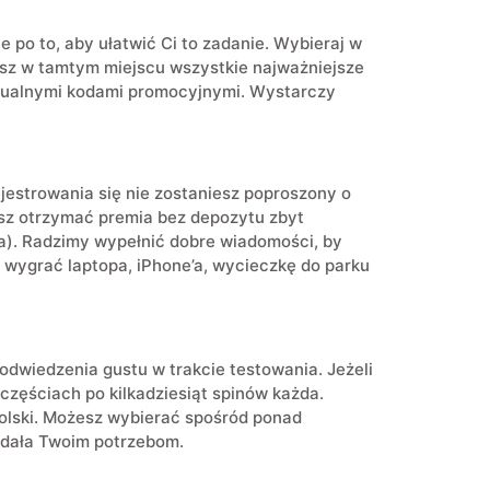
ie po to, aby ułatwić Ci to zadanie. Wybieraj w
iesz w tamtym miejscu wszystkie najważniejsze
ntualnymi kodami promocyjnymi. Wystarczy
ejestrowania się nie zostaniesz poproszony o
esz otrzymać premia bez depozytu zbyt
ia). Radzimy wypełnić dobre wiadomości, by
e wygrać laptopa, iPhone’a, wycieczkę do parku
odwiedzenia gustu w trakcie testowania. Jeżeli
częściach po kilkadziesiąt spinów każda.
polski. Możesz wybierać spośród ponad
adała Twoim potrzebom.