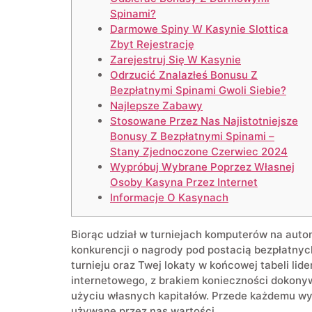
Spinami?
Darmowe Spiny W Kasynie Slottica
Zbyt Rejestrację
Zarejestruj Się W Kasynie
Odrzucić Znalazłeś Bonusu Z
Bezpłatnymi Spinami Gwoli Siebie?
Najlepsze Zabawy
Stosowane Przez Nas Najistotniejsze
Bonusy Z Bezpłatnymi Spinami –
Stany Zjednoczone Czerwiec 2024
Wypróbuj Wybrane Poprzez Własnej
Osoby Kasyna Przez Internet
Informacje O Kasynach
Biorąc udział w turniejach komputerów na auto
konkurencji o nagrody pod postacią bezpłatnyc
turnieju oraz Twej lokaty w końcowej tabeli l
internetowego, z brakiem konieczności dokonyw
użyciu własnych kapitałów. Przede każdemu wyd
używane przez nas wartości.