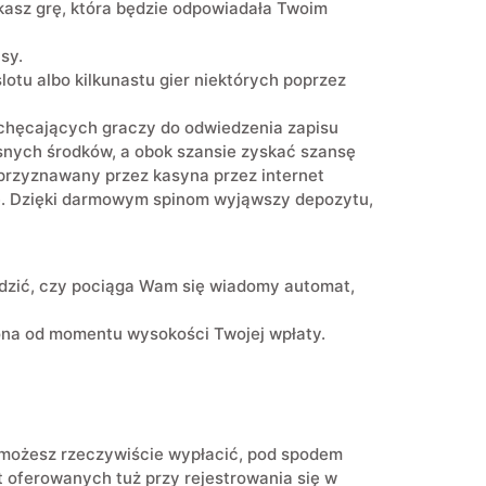
asz grę, która będzie odpowiadała Twoim
sy.
otu albo kilkunastu gier niektórych poprzez
achęcających graczy do odwiedzenia zapisu
snych środków, a obok szansie zyskać szansę
przyznawany przez kasyna przez internet
e. Dzięki darmowym spinom wyjąwszy depozytu,
awdzić, czy pociąga Wam się wiadomy automat,
ona od momentu wysokości Twojej wpłaty.
 możesz rzeczywiście wypłacić, pod spodem
 oferowanych tuż przy rejestrowania się w