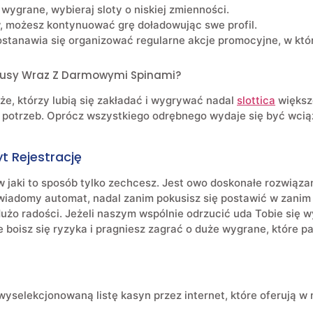
 wygrane, wybieraj sloty o niskiej zmienności.
 możesz kontynuować grę doładowując swe profil.
ostanawia się organizować regularne akcje promocyjne, w kt
nusy Wraz Z Darmowymi Spinami?
że, którzy lubią się zakładać i wygrywać nadal
slottica
większe
h potrzeb. Oprócz wszystkiego odrębnego wydaje się być wci
t Rejestrację
 jaki to sposób tylko zechcesz. Jest owo doskonałe rozwiązani
ę wiadomy automat, nadal zanim pokusisz się postawić w zani
żo radości. Jeżeli naszym wspólnie odrzucić uda Tobie się wy
ie boisz się ryzyka i pragniesz zagrać o duże wygrane, które p
 wyselekcjonowaną listę kasyn przez internet, które oferują 