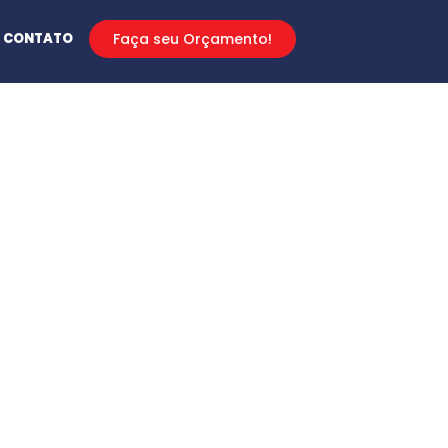
CONTATO
Faça seu Orçamento!